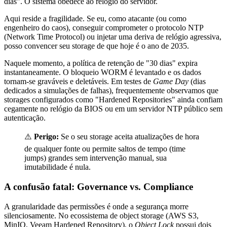
dias". O sistema obedece ao relógio do servidor.
Aqui reside a fragilidade. Se eu, como atacante (ou como
engenheiro do caos), conseguir comprometer o protocolo NTP
(Network Time Protocol) ou injetar uma deriva de relógio agressiva,
posso convencer seu storage de que hoje é o ano de 2035.
Naquele momento, a política de retenção de "30 dias" expira
instantaneamente. O bloqueio WORM é levantado e os dados
tornam-se graváveis e deletáveis. Em testes de
Game Day
(dias
dedicados a simulações de falhas), frequentemente observamos que
storages configurados como "Hardened Repositories" ainda confiam
cegamente no relógio da BIOS ou em um servidor NTP público sem
autenticação.
⚠️
Perigo:
Se o seu storage aceita atualizações de hora
de qualquer fonte ou permite saltos de tempo (time
jumps) grandes sem intervenção manual, sua
imutabilidade é nula.
A confusão fatal: Governance vs. Compliance
A granularidade das permissões é onde a segurança morre
silenciosamente. No ecossistema de object storage (AWS S3,
MinIO, Veeam Hardened Repository), o
Object Lock
possui dois