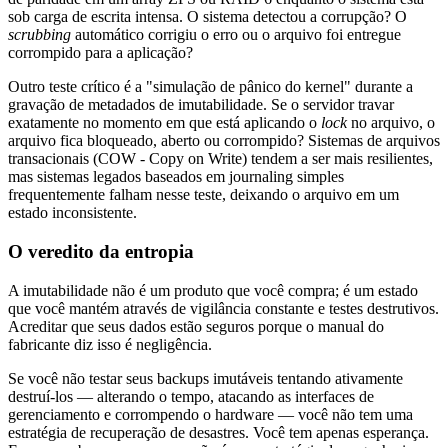
sob carga de escrita intensa. O sistema detectou a corrupção? O
scrubbing
automático corrigiu o erro ou o arquivo foi entregue
corrompido para a aplicação?
Outro teste crítico é a "simulação de pânico do kernel" durante a
gravação de metadados de imutabilidade. Se o servidor travar
exatamente no momento em que está aplicando o
lock
no arquivo, o
arquivo fica bloqueado, aberto ou corrompido? Sistemas de arquivos
transacionais (COW - Copy on Write) tendem a ser mais resilientes,
mas sistemas legados baseados em journaling simples
frequentemente falham nesse teste, deixando o arquivo em um
estado inconsistente.
O veredito da entropia
A imutabilidade não é um produto que você compra; é um estado
que você mantém através de vigilância constante e testes destrutivos.
Acreditar que seus dados estão seguros porque o manual do
fabricante diz isso é negligência.
Se você não testar seus backups imutáveis tentando ativamente
destruí-los — alterando o tempo, atacando as interfaces de
gerenciamento e corrompendo o hardware — você não tem uma
estratégia de recuperação de desastres. Você tem apenas esperança.