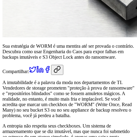
Sua estratégia de WORM é uma mentira até ser provada o contrário.
Descubra como usar Engenharia do Caos para expor falhas em
backups imutáveis e S3 Object Lock antes do ransomware.
Compartilhar:
A imutabilidade é a palavra da moda nos departamentos de TI.
Vendedores de storage prometem "proteção à prova de ransomware"
e "repositórios blindados" como se fossem amuletos mágicos. A
realidade, no entanto, é muito mais fria e implacável. Se você
acredita que marcar um checkbox de "WORM" (Write Once, Read
Many) no seu bucket S3 ou no seu appliance de backup resolveu o
problema, você já perdeu a batalha.
A entropia não respeita seus checkboxes. Um sistema de
armazenamento que se diz imutável, mas que nunca foi submetido
ao estresse de um ataque simulado, é apenas uma caixa preta