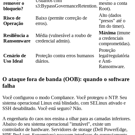
Usuários com
remover o
mesmo a conta
s3:BypassGovernanceRetention
.
bloqueio?
Root).
Alto (dados
Risco de
Baixo (permite correção de
"presos" até o
Operação
erros).
fim do timer).
Máxima
(imune
Resiliência a
Média (vulnerável a roubo de
a credenciais
Ransomware
credencial admin).
comprometidas).
Proteção
Cenário de
Proteção contra erros humanos
legal/regulatória
Uso Ideal
diários.
e Anti-
Ransomware.
O ataque fora de banda (OOB): quando o software
falha
Você configurou o modo Compliance. Você protegeu o NTP. Seu
sistema operacional Linux está blindado, com SELinux ativado e
SSH desabilitado. Você está seguro? Não.
A engenharia do caos nos ensina a olhar para as camadas inferiores.
Abaixo do seu sistema operacional "imutável", existe um
controlador de hardware. Servidores de storage (Dell PowerEdge,
HPE ProLiant, Supermicro) possuem interfaces de gerenciamento