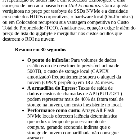
correção de mercado baseada em
Unit Economics
. Com a queda
vertiginosa no preço por terabyte de SSDs NVMe e a densidade
crescente dos HDDs corporativos, o hardware local (On-Premises)
ou em Colocation recuperou sua vantagem competitiva no Custo
Total de Propriedade (TCO). Analisar essa equação exige ir além do
preço de lista do gigabyte e mergulhar nos custos ocultos que
destroem o ROI na nuvem.
Resumo em 30 segundos
O ponto de inflexão:
Para volumes de dados
estáticos ou de crescimento previsível acima de
500TB, o custo de storage local (CAPEX
amortizado) frequentemente supera o aluguel da
nuvem (OPEX perpétuo) em 18 a 24 meses.
A armadilha do Egress:
Taxas de saída de
dados e custos de chamadas de API (PUT/GET)
podem representar mais de 40% da fatura total de
storage na nuvem, um custo inexistente no local.
Performance como custo:
Arrays All-Flash
NVMe locais oferecem latência determinística
que reduz o tempo de processamento de
compute
, gerando economia indireta que o
storage de nuvem compartilhada não consegue
entregar.