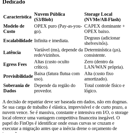
Dedicado
Nuvem Pública
Storage Local
Característica
(S3/Blob)
(NVMe/All-Flash)
Modelo de
OPEX puro (Pay-as-you-
CAPEX dominante +
Custo
go).
OPEX baixo.
Degraus (adicionar
Escalabilidade
Infinita e imediata.
shelves/nós).
Variável (ms), depende da
Determinística (µs),
Latência
rede/vizinhos.
consistente.
Altas (custo oculto
Zero (dentro da
Egress Fees
crítico).
LAN/WAN própria).
Baixa (fatura flutua com
Alta (custo fixo
Previsibilidade
uso).
amortizado).
Soberania de
Depende da região do
Total controle físico e
Dados
provedor.
lógico.
A decisão de repatriar deve ser baseada em dados, não em dogmas.
Se sua carga de trabalho é elástica, imprevisível e de curto prazo, a
nuvem vence. Se é massiva, constante e intensiva em I/O, o storage
local oferece uma vantagem competitiva financeira inegável. O
papel do FinOps é identificar onde essas curvas se cruzam e
executar a migração antes que a inércia drene o orçamento de