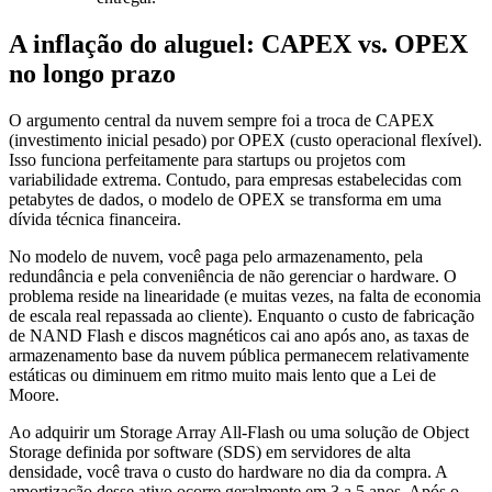
A inflação do aluguel: CAPEX vs. OPEX
no longo prazo
O argumento central da nuvem sempre foi a troca de CAPEX
(investimento inicial pesado) por OPEX (custo operacional flexível).
Isso funciona perfeitamente para startups ou projetos com
variabilidade extrema. Contudo, para empresas estabelecidas com
petabytes de dados, o modelo de OPEX se transforma em uma
dívida técnica financeira.
No modelo de nuvem, você paga pelo armazenamento, pela
redundância e pela conveniência de não gerenciar o hardware. O
problema reside na linearidade (e muitas vezes, na falta de economia
de escala real repassada ao cliente). Enquanto o custo de fabricação
de NAND Flash e discos magnéticos cai ano após ano, as taxas de
armazenamento base da nuvem pública permanecem relativamente
estáticas ou diminuem em ritmo muito mais lento que a Lei de
Moore.
Ao adquirir um Storage Array All-Flash ou uma solução de Object
Storage definida por software (SDS) em servidores de alta
densidade, você trava o custo do hardware no dia da compra. A
amortização desse ativo ocorre geralmente em 3 a 5 anos. Após o