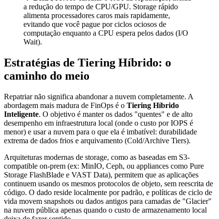
a redução do tempo de CPU/GPU. Storage rápido
alimenta processadores caros mais rapidamente,
evitando que você pague por ciclos ociosos de
computação enquanto a CPU espera pelos dados (I/O
Wait).
Estratégias de Tiering Híbrido: o
caminho do meio
Repatriar não significa abandonar a nuvem completamente. A
abordagem mais madura de FinOps é o
Tiering Híbrido
Inteligente
. O objetivo é manter os dados "quentes" e de alto
desempenho em infraestrutura local (onde o custo por IOPS é
menor) e usar a nuvem para o que ela é imbatível: durabilidade
extrema de dados frios e arquivamento (Cold/Archive Tiers).
Arquiteturas modernas de storage, como as baseadas em S3-
compatible on-prem (ex: MinIO, Ceph, ou appliances como Pure
Storage FlashBlade e VAST Data), permitem que as aplicações
continuem usando os mesmos protocolos de objeto, sem reescrita de
código. O dado reside localmente por padrão, e políticas de ciclo de
vida movem snapshots ou dados antigos para camadas de "Glacier"
na nuvem pública apenas quando o custo de armazenamento local
deixa de fazer sentido.