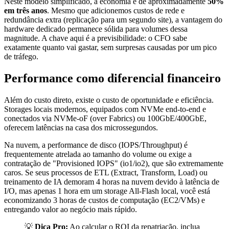
Neste modelo simplificado, a economia é de aproximadamente
50%
em três anos
. Mesmo que adicionemos custos de rede e
redundância extra (replicação para um segundo site), a vantagem do
hardware dedicado permanece sólida para volumes dessa
magnitude. A chave aqui é a previsibilidade: o CFO sabe
exatamente quanto vai gastar, sem surpresas causadas por um pico
de tráfego.
Performance como diferencial financeiro
Além do custo direto, existe o custo de oportunidade e eficiência.
Storages locais modernos, equipados com NVMe end-to-end e
conectados via NVMe-oF (over Fabrics) ou 100GbE/400GbE,
oferecem latências na casa dos microssegundos.
Na nuvem, a performance de disco (IOPS/Throughput) é
frequentemente atrelada ao tamanho do volume ou exige a
contratação de "Provisioned IOPS" (io1/io2), que são extremamente
caros. Se seus processos de ETL (Extract, Transform, Load) ou
treinamento de IA demoram 4 horas na nuvem devido à latência de
I/O, mas apenas 1 hora em um storage All-Flash local, você está
economizando 3 horas de custos de computação (EC2/VMs) e
entregando valor ao negócio mais rápido.
💡
Dica Pro:
Ao calcular o ROI da repatriação, inclua