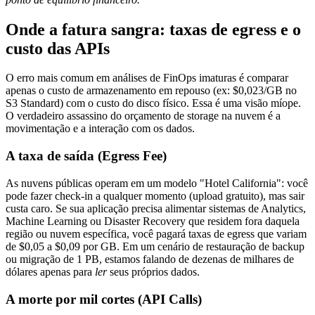
Onde a fatura sangra: taxas de egress e o
custo das APIs
O erro mais comum em análises de FinOps imaturas é comparar
apenas o custo de armazenamento em repouso (ex: $0,023/GB no
S3 Standard) com o custo do disco físico. Essa é uma visão míope.
O verdadeiro assassino do orçamento de storage na nuvem é a
movimentação e a interação com os dados.
A taxa de saída (Egress Fee)
As nuvens públicas operam em um modelo "Hotel California": você
pode fazer check-in a qualquer momento (upload gratuito), mas sair
custa caro. Se sua aplicação precisa alimentar sistemas de Analytics,
Machine Learning ou Disaster Recovery que residem fora daquela
região ou nuvem específica, você pagará taxas de egress que variam
de $0,05 a $0,09 por GB. Em um cenário de restauração de backup
ou migração de 1 PB, estamos falando de dezenas de milhares de
dólares apenas para
ler
seus próprios dados.
A morte por mil cortes (API Calls)