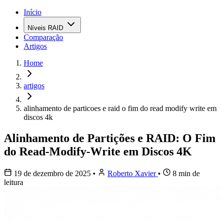
Início
Níveis RAID
Comparação
Artigos
Home
artigos
alinhamento de particoes e raid o fim do read modify write em
discos 4k
Alinhamento de Partições e RAID: O Fim
do Read-Modify-Write em Discos 4K
19 de dezembro de 2025
•
Roberto Xavier
•
8 min de
leitura