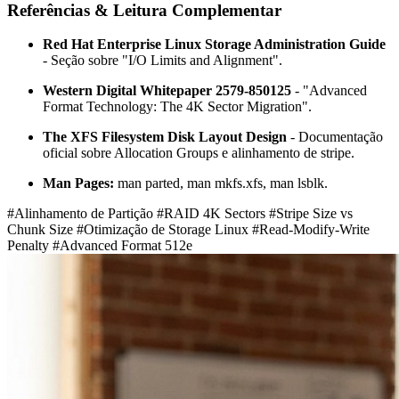
Referências & Leitura Complementar
Red Hat Enterprise Linux Storage Administration Guide
- Seção sobre "I/O Limits and Alignment".
Western Digital Whitepaper 2579-850125
- "Advanced
Format Technology: The 4K Sector Migration".
The XFS Filesystem Disk Layout Design
- Documentação
oficial sobre Allocation Groups e alinhamento de stripe.
Man Pages:
man parted
,
man mkfs.xfs
,
man lsblk
.
#Alinhamento de Partição
#RAID 4K Sectors
#Stripe Size vs
Chunk Size
#Otimização de Storage Linux
#Read-Modify-Write
Penalty
#Advanced Format 512e