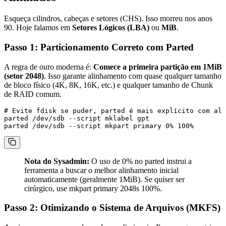
Esqueça cilindros, cabeças e setores (CHS). Isso morreu nos anos
90. Hoje falamos em
Setores Lógicos (LBA)
ou
MiB
.
Passo 1: Particionamento Correto com Parted
A regra de ouro moderna é:
Comece a primeira partição em 1MiB
(setor 2048)
. Isso garante alinhamento com quase qualquer tamanho
de bloco físico (4K, 8K, 16K, etc.) e qualquer tamanho de Chunk
de RAID comum.
# Evite fdisk se puder, parted é mais explícito com ali
parted /dev/sdb --script mklabel gpt

Nota do Sysadmin:
O uso de
0%
no
parted
instrui a
ferramenta a buscar o melhor alinhamento inicial
automaticamente (geralmente 1MiB). Se quiser ser
cirúrgico, use
mkpart primary 2048s 100%
.
Passo 2: Otimizando o Sistema de Arquivos (MKFS)