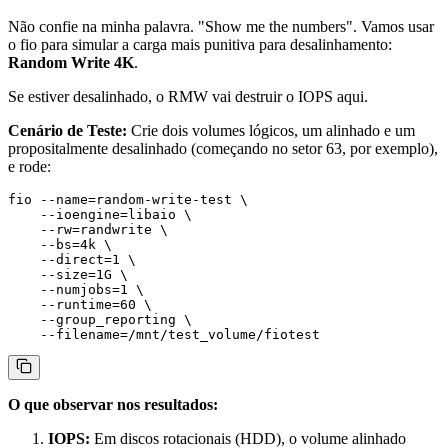
Não confie na minha palavra. "Show me the numbers". Vamos usar
o
fio
para simular a carga mais punitiva para desalinhamento:
Random Write 4K
.
Se estiver desalinhado, o RMW vai destruir o IOPS aqui.
Cenário de Teste:
Crie dois volumes lógicos, um alinhado e um
propositalmente desalinhado (começando no setor 63, por exemplo),
e rode:
fio --name=random-write-test \

    --ioengine=libaio \

    --rw=randwrite \

    --bs=4k \

    --direct=1 \

    --size=1G \

    --numjobs=1 \

    --runtime=60 \

    --group_reporting \

O que observar nos resultados:
IOPS:
Em discos rotacionais (HDD), o volume alinhado