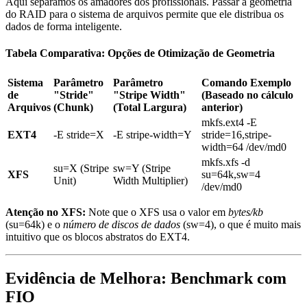
Aqui separamos os amadores dos profissionais. Passar a geometria
do RAID para o sistema de arquivos permite que ele distribua os
dados de forma inteligente.
Tabela Comparativa: Opções de Otimização de Geometria
Sistema
Parâmetro
Parâmetro
Comando Exemplo
de
"Stride"
"Stripe Width"
(Baseado no cálculo
Arquivos
(Chunk)
(Total Largura)
anterior)
mkfs.ext4 -E
EXT4
-E stride=X
-E stripe-width=Y
stride=16,stripe-
width=64 /dev/md0
mkfs.xfs -d
su=X
(Stripe
sw=Y
(Stripe
XFS
su=64k,sw=4
Unit)
Width Multiplier)
/dev/md0
Atenção no XFS:
Note que o XFS usa o valor em
bytes/kb
(
su=64k
) e o
número de discos de dados
(
sw=4
), o que é muito mais
intuitivo que os blocos abstratos do EXT4.
Evidência de Melhora: Benchmark com
FIO