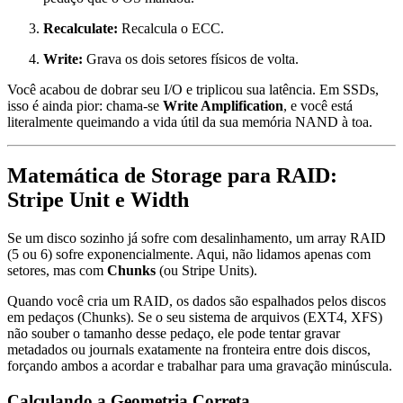
Recalculate:
Recalcula o ECC.
Write:
Grava os dois setores físicos de volta.
Você acabou de dobrar seu I/O e triplicou sua latência. Em SSDs,
isso é ainda pior: chama-se
Write Amplification
, e você está
literalmente queimando a vida útil da sua memória NAND à toa.
Matemática de Storage para RAID:
Stripe Unit e Width
Se um disco sozinho já sofre com desalinhamento, um array RAID
(5 ou 6) sofre exponencialmente. Aqui, não lidamos apenas com
setores, mas com
Chunks
(ou Stripe Units).
Quando você cria um RAID, os dados são espalhados pelos discos
em pedaços (Chunks). Se o seu sistema de arquivos (EXT4, XFS)
não souber o tamanho desse pedaço, ele pode tentar gravar
metadados ou journals exatamente na fronteira entre dois discos,
forçando ambos a acordar e trabalhar para uma gravação minúscula.
Calculando a Geometria Correta