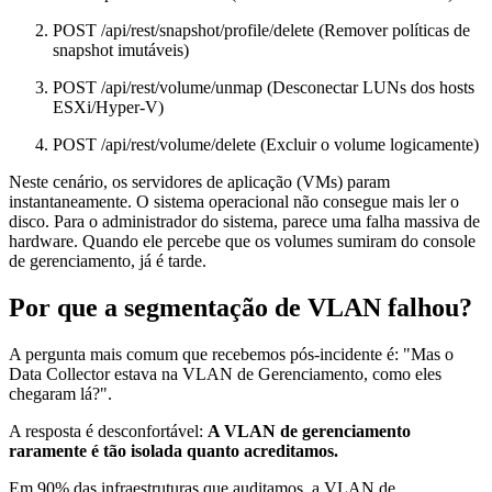
POST /api/rest/snapshot/profile/delete
(Remover políticas de
snapshot imutáveis)
POST /api/rest/volume/unmap
(Desconectar LUNs dos hosts
ESXi/Hyper-V)
POST /api/rest/volume/delete
(Excluir o volume logicamente)
Neste cenário, os servidores de aplicação (VMs) param
instantaneamente. O sistema operacional não consegue mais ler o
disco. Para o administrador do sistema, parece uma falha massiva de
hardware. Quando ele percebe que os volumes sumiram do console
de gerenciamento, já é tarde.
Por que a segmentação de VLAN falhou?
A pergunta mais comum que recebemos pós-incidente é: "Mas o
Data Collector estava na VLAN de Gerenciamento, como eles
chegaram lá?".
A resposta é desconfortável:
A VLAN de gerenciamento
raramente é tão isolada quanto acreditamos.
Em 90% das infraestruturas que auditamos, a VLAN de