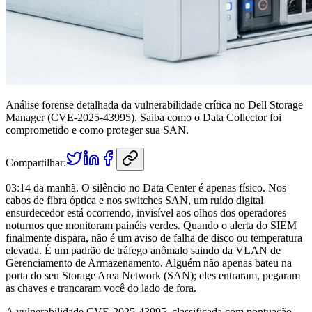
Análise forense detalhada da vulnerabilidade crítica no Dell Storage
Manager (CVE-2025-43995). Saiba como o Data Collector foi
comprometido e como proteger sua SAN.
Compartilhar:
03:14 da manhã. O silêncio no Data Center é apenas físico. Nos
cabos de fibra óptica e nos switches SAN, um ruído digital
ensurdecedor está ocorrendo, invisível aos olhos dos operadores
noturnos que monitoram painéis verdes. Quando o alerta do SIEM
finalmente dispara, não é um aviso de falha de disco ou temperatura
elevada. É um padrão de tráfego anômalo saindo da VLAN de
Gerenciamento de Armazenamento. Alguém não apenas bateu na
porta do seu Storage Area Network (SAN); eles entraram, pegaram
as chaves e trancaram você do lado de fora.
A vulnerabilidade CVE-2025-43995, classificada com pontuação