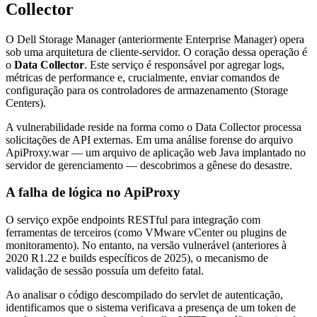
Collector
O Dell Storage Manager (anteriormente Enterprise Manager) opera
sob uma arquitetura de cliente-servidor. O coração dessa operação é
o
Data Collector
. Este serviço é responsável por agregar logs,
métricas de performance e, crucialmente, enviar comandos de
configuração para os controladores de armazenamento (Storage
Centers).
A vulnerabilidade reside na forma como o Data Collector processa
solicitações de API externas. Em uma análise forense do arquivo
ApiProxy.war
— um arquivo de aplicação web Java implantado no
servidor de gerenciamento — descobrimos a gênese do desastre.
A falha de lógica no ApiProxy
O serviço expõe endpoints RESTful para integração com
ferramentas de terceiros (como VMware vCenter ou plugins de
monitoramento). No entanto, na versão vulnerável (anteriores à
2020 R1.22 e builds específicos de 2025), o mecanismo de
validação de sessão possuía um defeito fatal.
Ao analisar o código descompilado do servlet de autenticação,
identificamos que o sistema verificava a presença de um token de