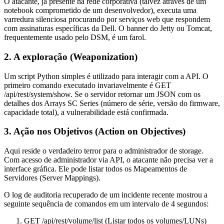
O atacante, já presente na rede corporativa (talvez através de um
notebook comprometido de um desenvolvedor), executa uma
varredura silenciosa procurando por serviços web que respondem
com assinaturas específicas da Dell. O banner do Jetty ou Tomcat,
frequentemente usado pelo DSM, é um farol.
2. A exploração (Weaponization)
Um script Python simples é utilizado para interagir com a API. O
primeiro comando executado invariavelmente é
GET
/api/rest/system/show
. Se o servidor retornar um JSON com os
detalhes dos Arrays SC Series (número de série, versão do firmware,
capacidade total), a vulnerabilidade está confirmada.
3. Ação nos Objetivos (Action on Objectives)
Aqui reside o verdadeiro terror para o administrador de storage.
Com acesso de administrador via API, o atacante não precisa ver a
interface gráfica. Ele pode listar todos os Mapeamentos de
Servidores (Server Mappings).
O log de auditoria recuperado de um incidente recente mostrou a
seguinte sequência de comandos em um intervalo de 4 segundos:
GET /api/rest/volume/list
(Listar todos os volumes/LUNs)