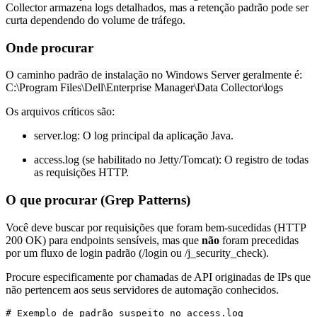
Collector armazena logs detalhados, mas a retenção padrão pode ser
curta dependendo do volume de tráfego.
Onde procurar
O caminho padrão de instalação no Windows Server geralmente é:
C:\Program Files\Dell\Enterprise Manager\Data Collector\logs
Os arquivos críticos são:
server.log
: O log principal da aplicação Java.
access.log
(se habilitado no Jetty/Tomcat): O registro de todas
as requisições HTTP.
O que procurar (Grep Patterns)
Você deve buscar por requisições que foram bem-sucedidas (HTTP
200 OK) para endpoints sensíveis, mas que
não
foram precedidas
por um fluxo de login padrão (
/login
ou
/j_security_check
).
Procure especificamente por chamadas de API originadas de IPs que
não pertencem aos seus servidores de automação conhecidos.
# Exemplo de padrão suspeito no access.log
