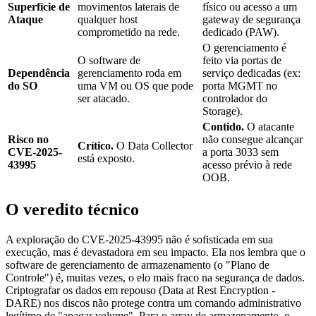
Superfície de
movimentos laterais de
físico ou acesso a um
Ataque
qualquer host
gateway de segurança
comprometido na rede.
dedicado (PAW).
O gerenciamento é
O software de
feito via portas de
Dependência
gerenciamento roda em
serviço dedicadas (ex:
do SO
uma VM ou OS que pode
porta MGMT no
ser atacado.
controlador do
Storage).
Contido.
O atacante
Risco no
não consegue alcançar
Crítico.
O Data Collector
CVE-2025-
a porta 3033 sem
está exposto.
43995
acesso prévio à rede
OOB.
O veredito técnico
A exploração do CVE-2025-43995 não é sofisticada em sua
execução, mas é devastadora em seu impacto. Ela nos lembra que o
software de gerenciamento de armazenamento (o "Plano de
Controle") é, muitas vezes, o elo mais fraco na segurança de dados.
Criptografar os dados em repouso (Data at Rest Encryption -
DARE) nos discos não protege contra um comando administrativo
legítimo de "apagar volume". Para o array de armazenamento, o