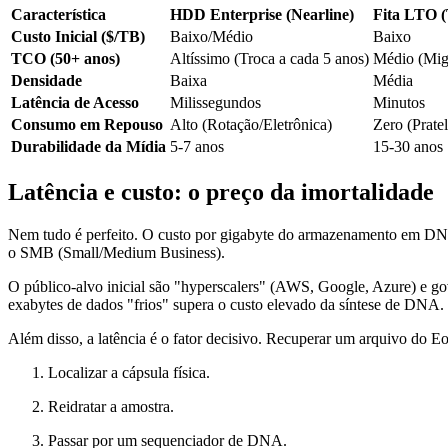
Característica
HDD Enterprise (Nearline)
Fita LTO (
Custo Inicial ($/TB)
Baixo/Médio
Baixo
TCO (50+ anos)
Altíssimo (Troca a cada 5 anos)
Médio (Mig
Densidade
Baixa
Média
Latência de Acesso
Milissegundos
Minutos
Consumo em Repouso
Alto (Rotação/Eletrônica)
Zero (Pratel
Durabilidade da Mídia
5-7 anos
15-30 anos
Latência e custo: o preço da imortalidade
Nem tudo é perfeito. O custo por gigabyte do armazenamento em DN
o SMB (Small/Medium Business).
O público-alvo inicial são "hyperscalers" (AWS, Google, Azure) e gov
exabytes de dados "frios" supera o custo elevado da síntese de DNA.
Além disso, a latência é o fator decisivo. Recuperar um arquivo do E
Localizar a cápsula física.
Reidratar a amostra.
Passar por um sequenciador de DNA.