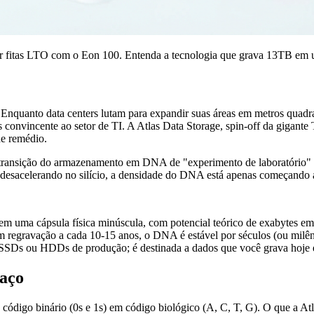
ar fitas LTO com o Eon 100. Entenda a tecnologia que grava 13TB em um
. Enquanto data centers lutam para expandir suas áreas em metros qua
is convincente ao setor de TI. A Atlas Data Storage, spin-off da gigante
e remédio.
 a transição do armazenamento em DNA de "experimento de laboratório" 
desacelerando no silício, a densidade do DNA está apenas começando a
 uma cápsula física minúscula, com potencial teórico de exabytes em
 regravação a cada 10-15 anos, o DNA é estável por séculos (ou milên
SSDs ou HDDs de produção; é destinada a dados que você grava hoje 
 aço
ódigo binário (0s e 1s) em código biológico (A, C, T, G). O que a Atlas