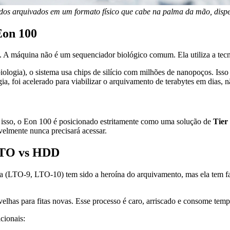
os arquivados em um formato físico que cabe na palma da mão, dispen
Eon 100
. A máquina não é um sequenciador biológico comum. Ela utiliza a tecno
iologia), o sistema usa chips de silício com milhões de nanopoços. Is
ia, foi acelerado para viabilizar o arquivamento de terabytes em dias, n
Por isso, o Eon 100 é posicionado estritamente como uma solução de
Tier
elmente nunca precisará acessar.
LTO vs HDD
tica (LTO-9, LTO-10) tem sido a heroína do arquivamento, mas ela tem f
s velhas para fitas novas. Esse processo é caro, arriscado e consome t
cionais: