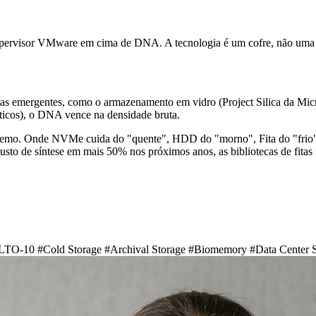
hypervisor VMware em cima de DNA. A tecnologia é um cofre, não u
as emergentes, como o armazenamento em vidro (Project Silica da Micr
pticos), o DNA vence na densidade bruta.
emo. Onde NVMe cuida do "quente", HDD do "morno", Fita do "frio"
usto de síntese em mais 50% nos próximos anos, as bibliotecas de fita
LTO-10
#Cold Storage
#Archival Storage
#Biomemory
#Data Center S