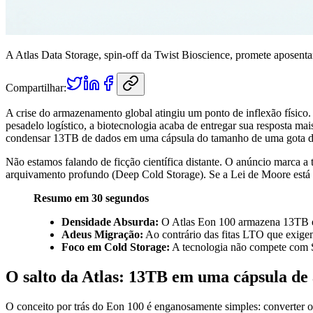
A Atlas Data Storage, spin-off da Twist Bioscience, promete aposent
Compartilhar:
A crise do armazenamento global atingiu um ponto de inflexão físico
pesadelo logístico, a biotecnologia acaba de entregar sua resposta ma
condensar 13TB de dados em uma cápsula do tamanho de uma gota d
Não estamos falando de ficção científica distante. O anúncio marca
arquivamento profundo (Deep Cold Storage). Se a Lei de Moore está 
Resumo em 30 segundos
Densidade Absurda:
O Atlas Eon 100 armazena 13TB em
Adeus Migração:
Ao contrário das fitas LTO que exigem
Foco em Cold Storage:
A tecnologia não compete com 
O salto da Atlas: 13TB em uma cápsula de
O conceito por trás do Eon 100 é enganosamente simples: converter o c