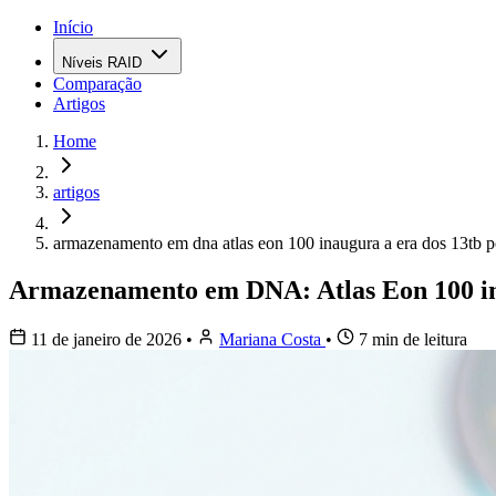
Início
Níveis RAID
Comparação
Artigos
Home
artigos
armazenamento em dna atlas eon 100 inaugura a era dos 13tb p
Armazenamento em DNA: Atlas Eon 100 in
11 de janeiro de 2026
•
Mariana Costa
•
7 min de leitura