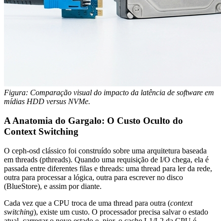
Figura: Comparação visual do impacto da latência de software em
mídias HDD versus NVMe.
A Anatomia do Gargalo: O Custo Oculto do
Context Switching
O
ceph-osd
clássico foi construído sobre uma arquitetura baseada
em threads (pthreads). Quando uma requisição de I/O chega, ela é
passada entre diferentes filas e threads: uma thread para ler da rede,
outra para processar a lógica, outra para escrever no disco
(BlueStore), e assim por diante.
Cada vez que a CPU troca de uma thread para outra (
context
switching
), existe um custo. O processador precisa salvar o estado
atual, carregar o novo estado e, pior, o cache L1/L2 da CPU é