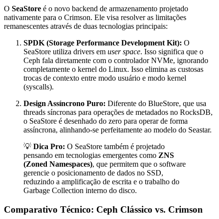
O
SeaStore
é o novo backend de armazenamento projetado
nativamente para o Crimson. Ele visa resolver as limitações
remanescentes através de duas tecnologias principais:
SPDK (Storage Performance Development Kit):
O
SeaStore utiliza drivers em
user space
. Isso significa que o
Ceph fala diretamente com o controlador NVMe, ignorando
completamente o kernel do Linux. Isso elimina as custosas
trocas de contexto entre modo usuário e modo kernel
(syscalls).
Design Assíncrono Puro:
Diferente do BlueStore, que usa
threads síncronas para operações de metadados no RocksDB,
o SeaStore é desenhado do zero para operar de forma
assíncrona, alinhando-se perfeitamente ao modelo do Seastar.
💡
Dica Pro:
O SeaStore também é projetado
pensando em tecnologias emergentes como
ZNS
(Zoned Namespaces)
, que permitem que o software
gerencie o posicionamento de dados no SSD,
reduzindo a amplificação de escrita e o trabalho do
Garbage Collection interno do disco.
Comparativo Técnico: Ceph Clássico vs. Crimson