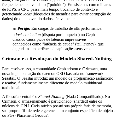
frequentemente invalidado ("poluído"). Em sistemas com milhares
de IOPS, a CPU passa mais tempo trocando de contexto e
gerenciando
locks
(bloqueios de memória para evitar corrupção de
dados) do que movendo dados efetivamente.
⚠️
Perigo:
Em cargas de trabalho de alta performance,
o
lock contention
(disputa por bloqueios) no Ceph
clássico causa picos de latência imprevisíveis,
conhecidos como "latência de cauda" (tail latency), que
degradam a experiência de aplicações sensíveis.
Crimson e a Revolução do Modelo Shared-Nothing
Para resolver isso, a comunidade Ceph adotou o
Crimson
, uma
nova implementação do daemon OSD baseada no framework
Seastar
. O Seastar introduz um modelo de programação assíncrono
e reativo, fundamentalmente diferente do modelo multithread
tradicional.
A filosofia central é o
Shared-Nothing
(Nada Compartilhado). No
Crimson, o armazenamento é particionado (sharded) entre os
núcleos da CPU. Cada núcleo possui sua própria fatia de memória,
sua própria fila de rede e gerencia um conjunto específico de objetos
ou PGs (Placement Groups).