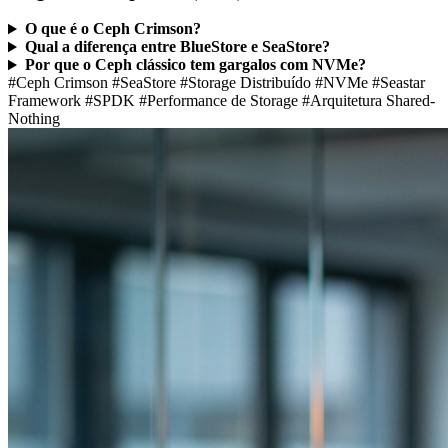
O que é o Ceph Crimson?
Qual a diferença entre BlueStore e SeaStore?
Por que o Ceph clássico tem gargalos com NVMe?
#Ceph Crimson
#SeaStore
#Storage Distribuído
#NVMe
#Seastar
Framework
#SPDK
#Performance de Storage
#Arquitetura Shared-
Nothing