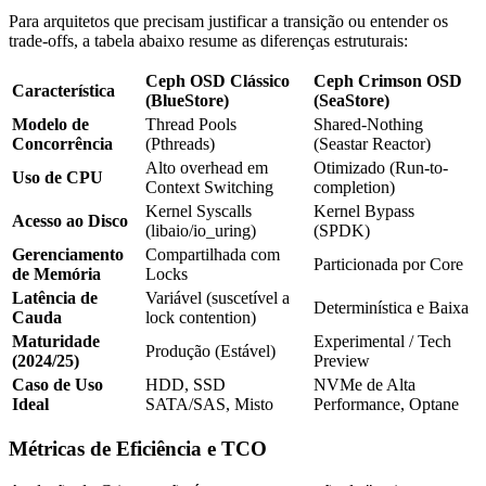
Para arquitetos que precisam justificar a transição ou entender os
trade-offs, a tabela abaixo resume as diferenças estruturais:
Ceph OSD Clássico
Ceph Crimson OSD
Característica
(BlueStore)
(SeaStore)
Modelo de
Thread Pools
Shared-Nothing
Concorrência
(Pthreads)
(Seastar Reactor)
Alto overhead em
Otimizado (Run-to-
Uso de CPU
Context Switching
completion)
Kernel Syscalls
Kernel Bypass
Acesso ao Disco
(libaio/io_uring)
(SPDK)
Gerenciamento
Compartilhada com
Particionada por Core
de Memória
Locks
Latência de
Variável (suscetível a
Determinística e Baixa
Cauda
lock contention)
Maturidade
Experimental / Tech
Produção (Estável)
(2024/25)
Preview
Caso de Uso
HDD, SSD
NVMe de Alta
Ideal
SATA/SAS, Misto
Performance, Optane
Métricas de Eficiência e TCO