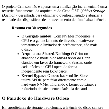
O projeto Crimson não é apenas uma atualização incremental; é uma
reescrita fundamental da arquitetura do Ceph OSD (
Object Storage
Daemon
), desenhada para eliminar o overhead legado e abraçar a
realidade dos dispositivos de armazenamento de ultra-baixa latência.
Resumo em 30 segundos
O Gargalo mudou:
Com NVMes modernos, a
CPU e o gerenciamento de threads do software
tornaram-se o limitador de performance, não mais
o disco.
Arquitetura Shared-Nothing:
O Crimson
abandona o modelo de
thread pools
do Ceph
clássico em favor do framework Seastar, onde
cada núcleo de CPU opera de forma
independente sem
locks
caros.
Kernel Bypass:
O novo backend SeaStore
utiliza SPDK para falar diretamente com o
hardware NVMe, ignorando o kernel do Linux e
reduzindo drasticamente a latência de cauda.
O Paradoxo do Hardware Ocioso
Em arquiteturas de storage tradicionais, a latência do disco sempre