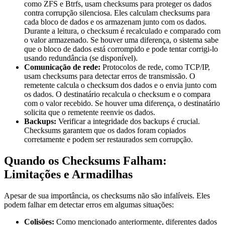
como ZFS e Btrfs, usam checksums para proteger os dados
contra corrupção silenciosa. Eles calculam checksums para
cada bloco de dados e os armazenam junto com os dados.
Durante a leitura, o checksum é recalculado e comparado com
o valor armazenado. Se houver uma diferença, o sistema sabe
que o bloco de dados está corrompido e pode tentar corrigi-lo
usando redundância (se disponível).
Comunicação de rede:
Protocolos de rede, como TCP/IP,
usam checksums para detectar erros de transmissão. O
remetente calcula o checksum dos dados e o envia junto com
os dados. O destinatário recalcula o checksum e o compara
com o valor recebido. Se houver uma diferença, o destinatário
solicita que o remetente reenvie os dados.
Backups:
Verificar a integridade dos backups é crucial.
Checksums garantem que os dados foram copiados
corretamente e podem ser restaurados sem corrupção.
Quando os Checksums Falham:
Limitações e Armadilhas
Apesar de sua importância, os checksums não são infalíveis. Eles
podem falhar em detectar erros em algumas situações:
Colisões:
Como mencionado anteriormente, diferentes dados