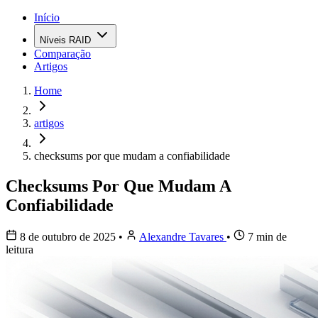
Início
Níveis RAID
Comparação
Artigos
Home
artigos
checksums por que mudam a confiabilidade
Checksums Por Que Mudam A
Confiabilidade
8 de outubro de 2025
•
Alexandre Tavares
•
7 min de
leitura