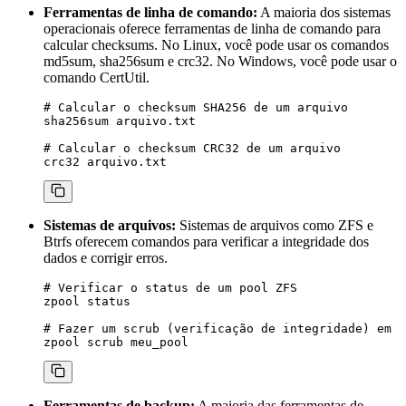
Ferramentas de linha de comando:
A maioria dos sistemas
operacionais oferece ferramentas de linha de comando para
calcular checksums. No Linux, você pode usar os comandos
md5sum
,
sha256sum
e
crc32
. No Windows, você pode usar o
comando
CertUtil
.
# Calcular o checksum SHA256 de um arquivo

sha256sum arquivo.txt

# Calcular o checksum CRC32 de um arquivo

Sistemas de arquivos:
Sistemas de arquivos como ZFS e
Btrfs oferecem comandos para verificar a integridade dos
dados e corrigir erros.
# Verificar o status de um pool ZFS

zpool status

# Fazer um scrub (verificação de integridade) em u
Ferramentas de backup:
A maioria das ferramentas de