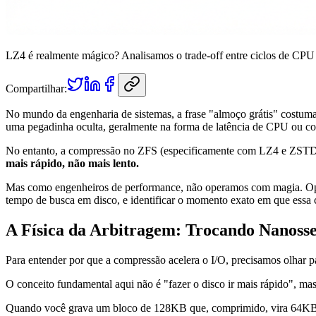
LZ4 é realmente mágico? Analisamos o trade-off entre ciclos de CPU
Compartilhar:
No mundo da engenharia de sistemas, a frase "almoço grátis" costum
uma pegadinha oculta, geralmente na forma de latência de CPU ou c
No entanto, a compressão no ZFS (especificamente com LZ4 e ZSTD) 
mais rápido, não mais lento.
Mas como engenheiros de performance, não operamos com magia. Operam
tempo de busca em disco, e identificar o momento exato em que essa c
A Física da Arbitragem: Trocando Nanoss
Para entender por que a compressão acelera o I/O, precisamos olhar pa
O conceito fundamental aqui não é "fazer o disco ir mais rápido", ma
Quando você grava um bloco de 128KB que, comprimido, vira 64KB, 