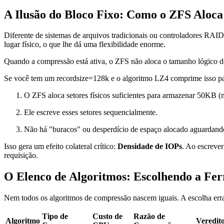
A Ilusão do Bloco Fixo: Como o ZFS Aloc
Diferente de sistemas de arquivos tradicionais ou controladores RAI
lugar físico, o que lhe dá uma flexibilidade enorme.
Quando a compressão está ativa, o ZFS não aloca o tamanho lógico d
Se você tem um
recordsize=128k
e o algoritmo LZ4 comprime isso p
O ZFS aloca setores físicos suficientes para armazenar 50KB (
Ele escreve esses setores sequencialmente.
Não há "buracos" ou desperdício de espaço alocado aguardan
Isso gera um efeito colateral crítico:
Densidade de IOPs
. Ao escreve
requisição.
O Elenco de Algoritmos: Escolhendo a Fe
Nem todos os algoritmos de compressão nascem iguais. A escolha err
Tipo de
Custo de
Razão de
Algoritmo
Veredit