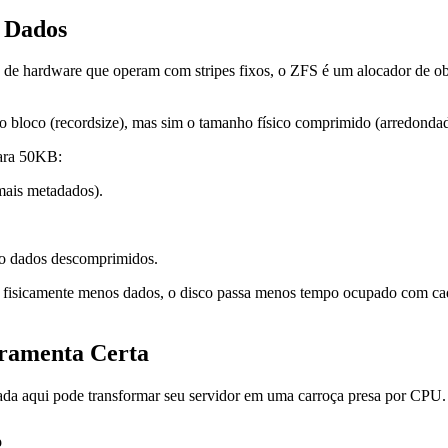
a Dados
D de hardware que operam com stripes fixos, o ZFS é um alocador de o
o bloco (
recordsize
), mas sim o tamanho físico comprimido (arredondado
ara 50KB:
mais metadados).
do dados descomprimidos.
r fisicamente menos dados, o disco passa menos tempo ocupado com cada
rramenta Certa
ada aqui pode transformar seu servidor em uma carroça presa por CPU.
o