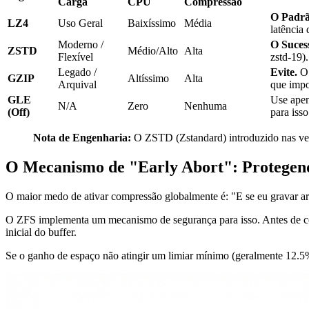
Carga
CPU
Compressão
O Padrã
LZ4
Uso Geral
Baixíssimo
Média
latênci
Moderno /
O Suces
ZSTD
Médio/Alto
Alta
Flexível
zstd-19).
Legado /
Evite.
O 
GZIP
Altíssimo
Alta
Arquival
que impo
GLE
Use apen
N/A
Zero
Nenhuma
(Off)
para isso
Nota de Engenharia:
O
ZSTD
(Zstandard) introduzido nas v
O Mecanismo de "Early Abort": Protege
O maior medo de ativar compressão globalmente é: "E se eu gravar a
O ZFS implementa um mecanismo de segurança para isso. Antes de com
inicial do buffer.
Se o ganho de espaço não atingir um limiar mínimo (geralmente 12.