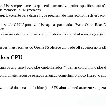
o.
Use sempre, a menos que tenha um motivo muito específico para nã
a de memória RAM (memcpy).
sor.
Excelente para datasets que precisam de mais economia de espaço 
custo de CPU é punitivo. Use apenas para dados "Write Once, Read Nev
rta.
as se seus dados já forem comprimidos e criptografados na origem (ex
.
ersões mais recentes do OpenZFS oferece um trade-off superior ao GZI
ndo a CPU
rquivos
.zip
,
.mp4
ou dados criptografados?". Tentar comprimir dados de
prometer recursos pesados tentando comprimir o bloco inteiro, o algo
5%, ou 1/8 do tamanho do bloco), o ZFS
aborta imediatamente
a opera