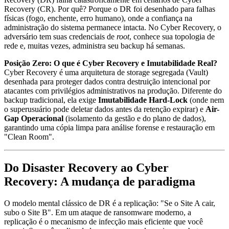
Recovery (CR). Por quê? Porque o DR foi desenhado para falhas
físicas (fogo, enchente, erro humano), onde a confiança na
administração do sistema permanece intacta. No Cyber Recovery, o
adversário tem suas credenciais de
root
, conhece sua topologia de
rede e, muitas vezes, administra seu backup há semanas.
Posição Zero: O que é Cyber Recovery e Imutabilidade Real?
Cyber Recovery é uma arquitetura de storage segregada (Vault)
desenhada para proteger dados contra destruição intencional por
atacantes com privilégios administrativos na produção. Diferente do
backup tradicional, ela exige
Imutabilidade Hard-Lock
(onde nem
o superusuário pode deletar dados antes da retenção expirar) e
Air-
Gap Operacional
(isolamento da gestão e do plano de dados),
garantindo uma cópia limpa para análise forense e restauração em
"Clean Room".
Do Disaster Recovery ao Cyber
Recovery: A mudança de paradigma
O modelo mental clássico de DR é a replicação: "Se o Site A cair,
subo o Site B". Em um ataque de ransomware moderno, a
replicação é o mecanismo de infecção mais eficiente que você