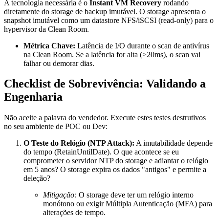
A tecnologia necessária é o
Instant VM Recovery
rodando
diretamente do storage de backup imutável. O storage apresenta o
snapshot imutável como um datastore NFS/iSCSI (read-only) para o
hypervisor da Clean Room.
Métrica Chave:
Latência de I/O durante o scan de antivírus
na Clean Room. Se a latência for alta (>20ms), o scan vai
falhar ou demorar dias.
Checklist de Sobrevivência: Validando a
Engenharia
Não aceite a palavra do vendedor. Execute estes testes destrutivos
no seu ambiente de POC ou Dev:
O Teste do Relógio (NTP Attack):
A imutabilidade depende
do tempo (
RetainUntilDate
). O que acontece se eu
comprometer o servidor NTP do storage e adiantar o relógio
em 5 anos? O storage expira os dados "antigos" e permite a
deleção?
Mitigação:
O storage deve ter um relógio interno
monótono ou exigir Múltipla Autenticação (MFA) para
alterações de tempo.