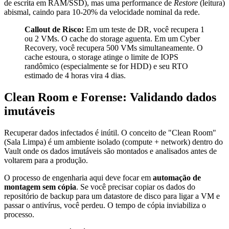
de escrita em RAM/SSD), mas uma performance de
Restore
(leitura)
abismal, caindo para 10-20% da velocidade nominal da rede.
Callout de Risco:
Em um teste de DR, você recupera 1
ou 2 VMs. O cache do storage aguenta. Em um Cyber
Recovery, você recupera 500 VMs simultaneamente. O
cache estoura, o storage atinge o limite de IOPS
randômico (especialmente se for HDD) e seu RTO
estimado de 4 horas vira 4 dias.
Clean Room e Forense: Validando dados
imutáveis
Recuperar dados infectados é inútil. O conceito de "Clean Room"
(Sala Limpa) é um ambiente isolado (compute + network) dentro do
Vault onde os dados imutáveis são montados e analisados antes de
voltarem para a produção.
O processo de engenharia aqui deve focar em
automação de
montagem sem cópia
. Se você precisar copiar os dados do
repositório de backup para um datastore de disco para ligar a VM e
passar o antivírus, você perdeu. O tempo de cópia inviabiliza o
processo.