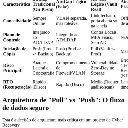
Air-Gap Lógico
Air
Característica
Tradicional
Lógico (Vault
(Fake)
Fís
(On-Prem)
Real)
Link fechado,
Sempre
VLAN separada,
Off
Conectividade
porta aberta só
Online
mas roteável
de a
na janela
Integrado
Contas Locais,
Plano de
Integrado ao
ao
MFA Físico,
N/
Controle
AD/LDAP
AD/LDAP
Sem AD
Iniciação de
Push (Prod
Push (Prod ->
Pull (Vault <-
Man
Cópia
-> Backup)
Backup)
Prod)
Err
Ataque
Comprometimento
Vulnerabilidade
Risco
/ T
Lateral e
de
Zero-Day no
Principal
Res
Criptografia
Firewall/VLAN
Storage
(RT
RTO
Rápido
Médio (Requer
Len
Rápido (Disco)
(Recuperação)
(Disco)
análise/scan)
time
Arquitetura de "Pull" vs "Push": O fluxo
de dados seguro
Esta é a decisão de arquitetura mais crítica em um projeto de Cyber
Recovery.