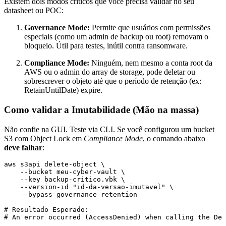
Existem dois modos críticos que você precisa validar no seu
datasheet ou POC:
Governance Mode:
Permite que usuários com permissões
especiais (como um admin de backup ou root) removam o
bloqueio. Útil para testes, inútil contra ransomware.
Compliance Mode:
Ninguém, nem mesmo a conta root da
AWS ou o admin do array de storage, pode deletar ou
sobrescrever o objeto até que o período de retenção (ex:
RetainUntilDate
) expire.
Como validar a Imutabilidade (Mão na massa)
Não confie na GUI. Teste via CLI. Se você configurou um bucket
S3 com Object Lock em
Compliance Mode
, o comando abaixo
deve falhar
:
aws s3api delete-object \

    --bucket meu-cyber-vault \

    --key backup-critico.vbk \

    --version-id "id-da-versao-imutavel" \

    --bypass-governance-retention

# Resultado Esperado:
