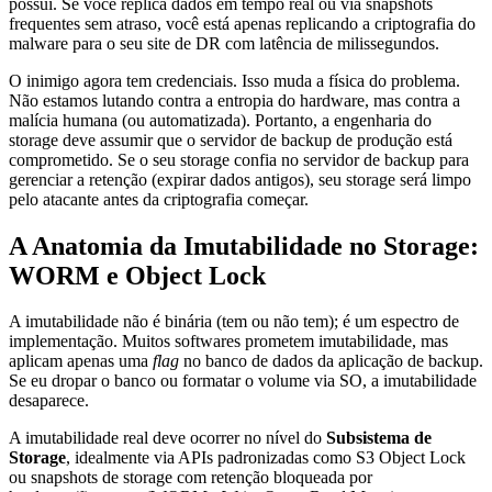
possui. Se você replica dados em tempo real ou via snapshots
frequentes sem atraso, você está apenas replicando a criptografia do
malware para o seu site de DR com latência de milissegundos.
O inimigo agora tem credenciais. Isso muda a física do problema.
Não estamos lutando contra a entropia do hardware, mas contra a
malícia humana (ou automatizada). Portanto, a engenharia do
storage deve assumir que o servidor de backup de produção está
comprometido. Se o seu storage confia no servidor de backup para
gerenciar a retenção (expirar dados antigos), seu storage será limpo
pelo atacante antes da criptografia começar.
A Anatomia da Imutabilidade no Storage:
WORM e Object Lock
A imutabilidade não é binária (tem ou não tem); é um espectro de
implementação. Muitos softwares prometem imutabilidade, mas
aplicam apenas uma
flag
no banco de dados da aplicação de backup.
Se eu dropar o banco ou formatar o volume via SO, a imutabilidade
desaparece.
A imutabilidade real deve ocorrer no nível do
Subsistema de
Storage
, idealmente via APIs padronizadas como S3 Object Lock
ou snapshots de storage com retenção bloqueada por