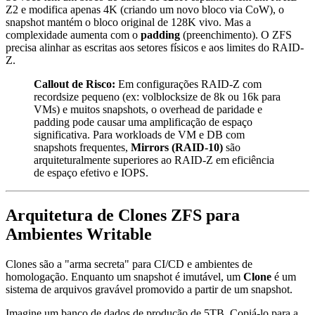
Z2 e modifica apenas 4K (criando um novo bloco via CoW), o
snapshot mantém o bloco original de 128K vivo. Mas a
complexidade aumenta com o
padding
(preenchimento). O ZFS
precisa alinhar as escritas aos setores físicos e aos limites do RAID-
Z.
Callout de Risco:
Em configurações RAID-Z com
recordsize
pequeno (ex: volblocksize de 8k ou 16k para
VMs) e muitos snapshots, o overhead de paridade e
padding pode causar uma amplificação de espaço
significativa. Para workloads de VM e DB com
snapshots frequentes,
Mirrors (RAID-10)
são
arquiteturalmente superiores ao RAID-Z em eficiência
de espaço efetivo e IOPS.
Arquitetura de Clones ZFS para
Ambientes Writable
Clones são a "arma secreta" para CI/CD e ambientes de
homologação. Enquanto um snapshot é imutável, um
Clone
é um
sistema de arquivos gravável promovido a partir de um snapshot.
Imagine um banco de dados de produção de 5TB. Copiá-lo para a