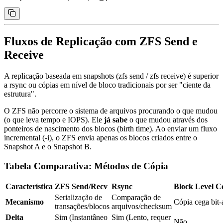
Fluxos de Replicação com ZFS Send e
Receive
A replicação baseada em snapshots (
zfs send
/
zfs receive
) é superior
a
rsync
ou cópias em nível de bloco tradicionais por ser "ciente da
estrutura".
O ZFS não percorre o sistema de arquivos procurando o que mudou
(o que leva tempo e IOPS). Ele
já sabe
o que mudou através dos
ponteiros de nascimento dos blocos (birth time). Ao enviar um fluxo
incremental (
-i
), o ZFS envia apenas os blocos criados entre o
Snapshot A e o Snapshot B.
Tabela Comparativa: Métodos de Cópia
Característica
ZFS Send/Recv
Rsync
Block Level C
Serialização de
Comparação de
Mecanismo
Cópia cega bit-
transações/blocos
arquivos/checksum
Delta
Sim (Instantâneo
Sim (Lento, requer
Não