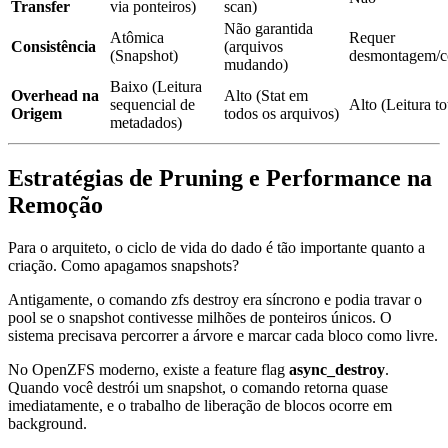
Transfer
via ponteiros)
scan)
Não garantida
Atômica
Requer
Consistência
(arquivos
(Snapshot)
desmontagem/c
mudando)
Baixo (Leitura
Overhead na
Alto (Stat em
sequencial de
Alto (Leitura to
Origem
todos os arquivos)
metadados)
Estratégias de Pruning e Performance na
Remoção
Para o arquiteto, o ciclo de vida do dado é tão importante quanto a
criação. Como apagamos snapshots?
Antigamente, o comando
zfs destroy
era síncrono e podia travar o
pool se o snapshot contivesse milhões de ponteiros únicos. O
sistema precisava percorrer a árvore e marcar cada bloco como livre.
No OpenZFS moderno, existe a feature flag
async_destroy
.
Quando você destrói um snapshot, o comando retorna quase
imediatamente, e o trabalho de liberação de blocos ocorre em
background.