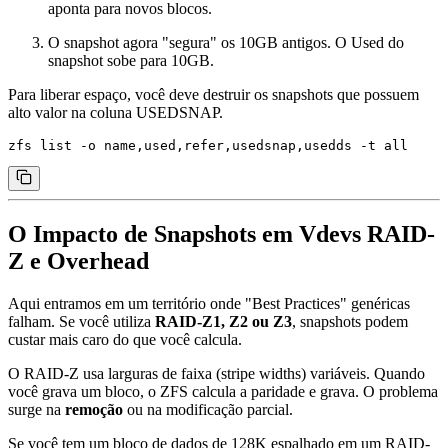
aponta para novos blocos.
O snapshot agora "segura" os 10GB antigos. O
Used
do
snapshot sobe para 10GB.
Para liberar espaço, você deve destruir os snapshots que possuem
alto valor na coluna
USEDSNAP
.
O Impacto de Snapshots em Vdevs RAID-
Z e Overhead
Aqui entramos em um território onde "Best Practices" genéricas
falham. Se você utiliza
RAID-Z1, Z2 ou Z3
, snapshots podem
custar mais caro do que você calcula.
O RAID-Z usa larguras de faixa (stripe widths) variáveis. Quando
você grava um bloco, o ZFS calcula a paridade e grava. O problema
surge na
remoção
ou na modificação parcial.
Se você tem um bloco de dados de 128K espalhado em um RAID-