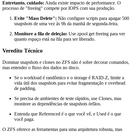
Entretanto, cuidado:
Ainda existe impacto de performance. O
processo de "freeing" compete por IOPS com sua produção.
Evite "Mass Delete":
Não configure scripts para apagar 500
snapshots de uma vez às 9h da manhã de segunda-feira.
Monitore a fila de deleção:
Use
zpool get freeing
para ver
quanto espaço está na fila para ser liberado.
Veredito Técnico
Dominar snapshots e clones no ZFS não é sobre decorar comandos,
mas entender o fluxo dos dados no disco.
Se o workload é randômico e o storage é RAID-Z, limite a
vida útil dos snapshots para evitar fragmentação e overhead
de padding.
Se precisa de ambientes de teste rápidos, use Clones, mas
monitore as dependências de snapshots órfãos.
Entenda que
Referenced
é o que você vê, e
Used
é o que
você paga.
O ZFS oferece as ferramentas para uma arquitetura robusta, mas