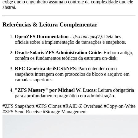
exige que o engenheiro assuma o controle da complexidade que ele
abstrai.
Referências & Leitura Complementar
OpenZFS Documentation
-
zfs-concepts(7)
: Detalhes
oficiais sobre a implementação de transações e snapshots.
Oracle Solaris ZFS Administration Guide
: Embora antigo,
contém os fundamentos teóricos da estrutura on-disk.
RFC Genérica de iSCSI/NFS
: Para entender como
snapshots interagem com protocolos de bloco e arquivo em
camadas superiores.
"ZFS Mastery" por Michael W. Lucas
: Leitura obrigatória
para aprofundamento pragmático em administração.
#ZFS Snapshots
#ZFS Clones
#RAID-Z Overhead
#Copy-on-Write
#ZFS Send Receive
#Storage Management