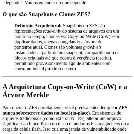
"depende". Vamos entender do que depende.
O que são Snapshots e Clones ZFS?
Definição Arquitetural:
Snapshots no ZFS são
representações
read-only
do sistema de arquivos em um
ponto no tempo, criadas via Copy-on-Write (CoW) sem
duplicar dados, apenas congelando a árvore de
ponteiros atual. Clones são volumes
graváveis
instanciados a partir de um snapshot, compartilhando os
blocos originais até que ocorra divergência (escrita),
permitindo provisionamento ágil de ambientes com
consumo inicial próximo de zero.
A Arquitetura Copy-on-Write (CoW) e a
Árvore Merkle
Para operar o ZFS corretamente, você precisa entender que
o ZFS
nunca sobrescreve dados no local (in-place)
. Em sistemas de
arquivos tradicionais (como ext4 ou NTFS), alterar um arquivo
significa ir ao bloco físico no disco e mudar os bits magnéticos ou a
carga da célula flash. Isso cria uma janela de vulnerabilidade onde