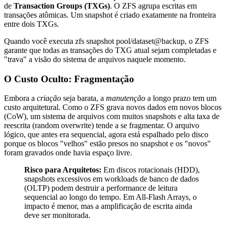
de
Transaction Groups (TXGs)
. O ZFS agrupa escritas em
transações atômicas. Um snapshot é criado exatamente na fronteira
entre dois TXGs.
Quando você executa
zfs snapshot pool/dataset@backup
, o ZFS
garante que todas as transações do TXG atual sejam completadas e
"trava" a visão do sistema de arquivos naquele momento.
O Custo Oculto: Fragmentação
Embora a
criação
seja barata, a
manutenção
a longo prazo tem um
custo arquitetural. Como o ZFS grava novos dados em novos blocos
(CoW), um sistema de arquivos com muitos snapshots e alta taxa de
reescrita (random overwrite) tende a se fragmentar. O arquivo
lógico, que antes era sequencial, agora está espalhado pelo disco
porque os blocos "velhos" estão presos no snapshot e os "novos"
foram gravados onde havia espaço livre.
Risco para Arquitetos:
Em discos rotacionais (HDD),
snapshots excessivos em workloads de banco de dados
(OLTP) podem destruir a performance de leitura
sequencial ao longo do tempo. Em All-Flash Arrays, o
impacto é menor, mas a amplificação de escrita ainda
deve ser monitorada.