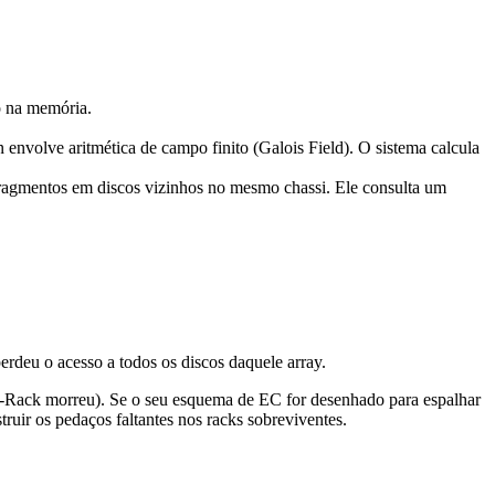
do na memória.
volve aritmética de campo finito (Galois Field). O sistema calcula
ragmentos em discos vizinhos no mesmo chassi. Ele consulta um
erdeu o acesso a todos os discos daquele array.
of-Rack morreu). Se o seu esquema de EC for desenhado para espalhar
ruir os pedaços faltantes nos racks sobreviventes.