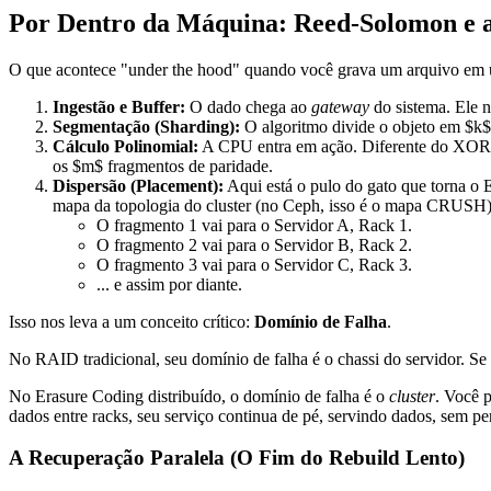
Por Dentro da Máquina: Reed-Solomon e a
O que acontece "under the hood" quando você grava um arquivo em
Ingestão e Buffer:
O dado chega ao
gateway
do sistema. Ele n
Segmentação (Sharding):
O algoritmo divide o objeto em $k$ 
Cálculo Polinomial:
A CPU entra em ação. Diferente do XOR do
os $m$ fragmentos de paridade.
Dispersão (Placement):
Aqui está o pulo do gato que torna o
mapa da topologia do cluster (no Ceph, isso é o mapa CRUSH)
O fragmento 1 vai para o Servidor A, Rack 1.
O fragmento 2 vai para o Servidor B, Rack 2.
O fragmento 3 vai para o Servidor C, Rack 3.
... e assim por diante.
Isso nos leva a um conceito crítico:
Domínio de Falha
.
No RAID tradicional, seu domínio de falha é o chassi do servidor. Se 
No Erasure Coding distribuído, o domínio de falha é o
cluster
. Você 
dados entre racks, seu serviço continua de pé, servindo dados, sem pe
A Recuperação Paralela (O Fim do Rebuild Lento)