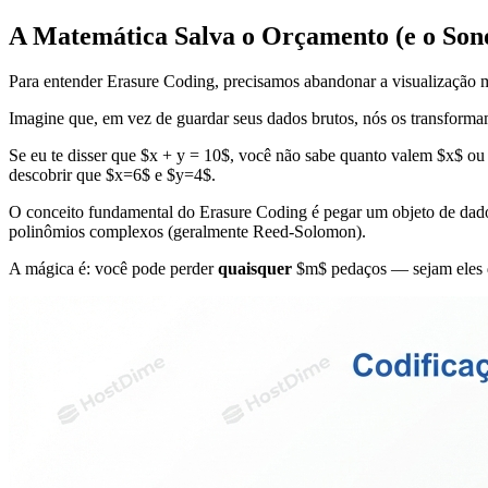
A Matemática Salva o Orçamento (e o Son
Para entender Erasure Coding, precisamos abandonar a visualização
Imagine que, em vez de guardar seus dados brutos, nós os transfor
Se eu te disser que $x + y = 10$, você não sabe quanto valem $x$ ou 
descobrir que $x=6$ e $y=4$.
O conceito fundamental do Erasure Coding é pegar um objeto de dad
polinômios complexos (geralmente Reed-Solomon).
A mágica é: você pode perder
quaisquer
$m$ pedaços — sejam eles da