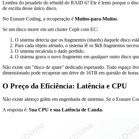
Lembra do pesadelo do rebuild do RAID 6? Ele é lento porque o dis
de escrita desse único disco.
No Erasure Coding, a recuperação é
Muitos-para-Muitos
.
Se um disco morre em um cluster Ceph com EC:
O sistema detecta que os fragmentos (shards) daquele disco estã
Para cada objeto afetado, o sistema lê os $k$ fragmentos neces
O sistema recalcula o dado perdido.
O sistema grava o novo fragmento em
qualquer
outro disco que
Não existe um "disco de spare" dedicado esperando. Todo espaço livre 
dimensionado pode recuperar um drive de 16TB em questão de horas,
O Preço da Eficiência: Latência e CPU
Não existe almoço grátis em engenharia de sistemas. Se o Erasure Cod
A resposta é:
Sua CPU e sua Latência de Cauda.