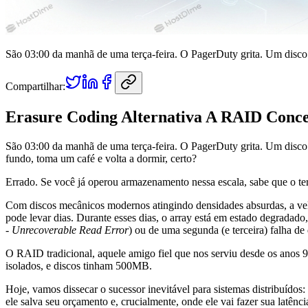
São 03:00 da manhã de uma terça-feira. O PagerDuty grita. Um disco
Compartilhar:
Erasure Coding Alternativa A RAID Conce
São 03:00 da manhã de uma terça-feira. O PagerDuty grita. Um disc
fundo, toma um café e volta a dormir, certo?
Errado. Se você já operou armazenamento nessa escala, sabe que o te
Com discos mecânicos modernos atingindo densidades absurdas, a vel
pode levar dias. Durante esses dias, o array está em estado degradado
-
Unrecoverable Read Error
) ou de uma segunda (e terceira) falha de 
O RAID tradicional, aquele amigo fiel que nos serviu desde os anos 
isolados, e discos tinham 500MB.
Hoje, vamos dissecar o sucessor inevitável para sistemas distribuídos:
ele salva seu orçamento e, crucialmente, onde ele vai fazer sua latênc