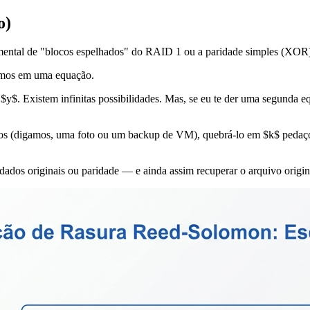
o)
 mental de "blocos espelhados" do RAID 1 ou a paridade simples (XOR
mamos em uma equação.
$y$. Existem infinitas possibilidades. Mas, se eu te der uma segunda e
os (digamos, uma foto ou um backup de VM), quebrá-lo em $k$ pedaço
dos originais ou paridade — e ainda assim recuperar o arquivo origina