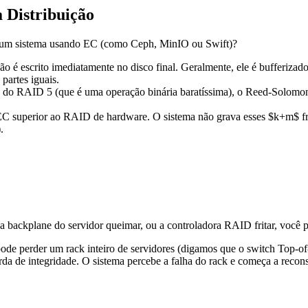
 Distribuição
 um sistema usando EC (como Ceph, MinIO ou Swift)?
ão é escrito imediatamente no disco final. Geralmente, ele é bufferiza
partes iguais.
 RAID 5 (que é uma operação binária baratíssima), o Reed-Solomon en
 EC superior ao RAID de hardware. O sistema não grava esses $k+m$ f
.
a backplane do servidor queimar, ou a controladora RAID fritar, você p
pode perder um rack inteiro de servidores (digamos que o switch Top-
rda de integridade. O sistema percebe a falha do rack e começa a reconst