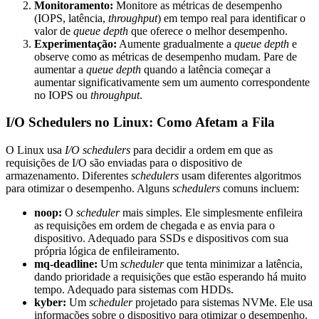
Monitoramento:
Monitore as métricas de desempenho
(IOPS, latência,
throughput
) em tempo real para identificar o
valor de
queue depth
que oferece o melhor desempenho.
Experimentação:
Aumente gradualmente a
queue depth
e
observe como as métricas de desempenho mudam. Pare de
aumentar a
queue depth
quando a latência começar a
aumentar significativamente sem um aumento correspondente
no IOPS ou
throughput
.
I/O Schedulers no Linux: Como Afetam a Fila
O Linux usa
I/O schedulers
para decidir a ordem em que as
requisições de I/O são enviadas para o dispositivo de
armazenamento. Diferentes
schedulers
usam diferentes algoritmos
para otimizar o desempenho. Alguns
schedulers
comuns incluem:
noop:
O
scheduler
mais simples. Ele simplesmente enfileira
as requisições em ordem de chegada e as envia para o
dispositivo. Adequado para SSDs e dispositivos com sua
própria lógica de enfileiramento.
mq-deadline:
Um
scheduler
que tenta minimizar a latência,
dando prioridade a requisições que estão esperando há muito
tempo. Adequado para sistemas com HDDs.
kyber:
Um
scheduler
projetado para sistemas NVMe. Ele usa
informações sobre o dispositivo para otimizar o desempenho.