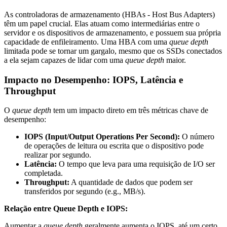
As controladoras de armazenamento (HBAs - Host Bus Adapters)
têm um papel crucial. Elas atuam como intermediárias entre o
servidor e os dispositivos de armazenamento, e possuem sua própria
capacidade de enfileiramento. Uma HBA com uma
queue depth
limitada pode se tornar um gargalo, mesmo que os SSDs conectados
a ela sejam capazes de lidar com uma
queue depth
maior.
Impacto no Desempenho: IOPS, Latência e
Throughput
O
queue depth
tem um impacto direto em três métricas chave de
desempenho:
IOPS (Input/Output Operations Per Second):
O número
de operações de leitura ou escrita que o dispositivo pode
realizar por segundo.
Latência:
O tempo que leva para uma requisição de I/O ser
completada.
Throughput:
A quantidade de dados que podem ser
transferidos por segundo (e.g., MB/s).
Relação entre Queue Depth e IOPS:
Aumentar a
queue depth
geralmente aumenta o IOPS, até um certo