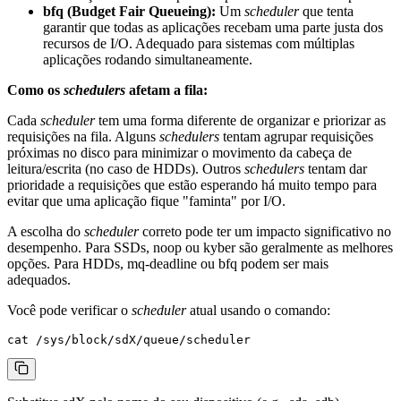
bfq (Budget Fair Queueing):
Um
scheduler
que tenta
garantir que todas as aplicações recebam uma parte justa dos
recursos de I/O. Adequado para sistemas com múltiplas
aplicações rodando simultaneamente.
Como os
schedulers
afetam a fila:
Cada
scheduler
tem uma forma diferente de organizar e priorizar as
requisições na fila. Alguns
schedulers
tentam agrupar requisições
próximas no disco para minimizar o movimento da cabeça de
leitura/escrita (no caso de HDDs). Outros
schedulers
tentam dar
prioridade a requisições que estão esperando há muito tempo para
evitar que uma aplicação fique "faminta" por I/O.
A escolha do
scheduler
correto pode ter um impacto significativo no
desempenho. Para SSDs,
noop
ou
kyber
são geralmente as melhores
opções. Para HDDs,
mq-deadline
ou
bfq
podem ser mais
adequados.
Você pode verificar o
scheduler
atual usando o comando: