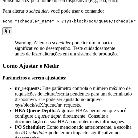
Substitua
sdX
pelo nome do seu dispositivo (e.g.,
sda
,
sdb
).
Para alterar o
scheduler
, você pode usar o comando:
Warning: Alterar o
scheduler
pode ter um impacto
significativo no desempenho. Teste cuidadosamente
antes de fazer alterações em um sistema de produção.
Como Ajustar e Medir
Parâmetros a serem ajustados:
nr_requests:
Este parâmetro controla o número máximo de
requisições de leitura/escrita pendentes para um determinado
dispositivo. Ele pode ser ajustado no arquivo
/sys/block/sdX/queue/nr_requests
.
HBA Queue Depth:
Algumas HBAs permitem que você
configure a
queue depth
diretamente. Consulte a
documentação da sua HBA para obter mais informações.
I/O Scheduler:
Como mencionado anteriormente, a escolha
do
I/O scheduler
pode ter um impacto significativo no