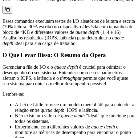
Esses comandos executam testes de I/O aleatórios de leitura e escrita
(70% leitura, 30% escrita) no dispositivo
/dev/sda
com tamanhos de
bloco de 4KB e diferentes valores de
queue depth
(1, 4 e 16).
Analise os resultados (IOPS, latência) para determinar o
queue
depth
ideal para sua carga de trabalho.
O Que Levar Disso: O Resumo da Ópera
Gerenciar a fila de I/O e o
queue depth
é crucial para otimizar o
desempenho do seu sistema. Entender como esses parâmetros
afetam o IOPS, a latência e o
throughput
permite que você ajuste
seu sistema para obter o melhor desempenho possível.
Lembre-se:
A Lei de Little fornece um modelo mental útil para entender a
relação entre
queue depth
, IOPS e latência.
Não existe um valor de
queue depth
"ideal" que funcione para
todos os sistemas.
Experimente com diferentes valores de
queue depth
e
monitore as métricas de desempenho para encontrar o ponto
doce.