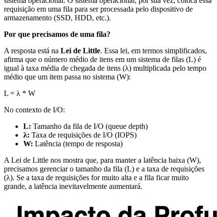
sistema operacional. O sistema operacional, por sua vez, coloca essa
requisição em uma fila para ser processada pelo dispositivo de
armazenamento (SSD, HDD, etc.).
Por que precisamos de uma fila?
A resposta está na
Lei de Little
. Essa lei, em termos simplificados,
afirma que o número médio de itens em um sistema de filas (L) é
igual à taxa média de chegada de itens (λ) multiplicada pelo tempo
médio que um item passa no sistema (W):
L = λ * W
No contexto de I/O:
L:
Tamanho da fila de I/O (queue depth)
λ:
Taxa de requisições de I/O (IOPS)
W:
Latência (tempo de resposta)
A Lei de Little nos mostra que, para manter a latência baixa (W),
precisamos gerenciar o tamanho da fila (L) e a taxa de requisições
(λ). Se a taxa de requisições for muito alta e a fila ficar muito
grande, a latência inevitavelmente aumentará.