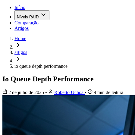
Início
Níveis RAID
Comparação
Artigos
Home
artigos
io queue depth performance
Io Queue Depth Performance
2 de julho de 2025
•
Roberto Uchoa
•
9 min de leitura