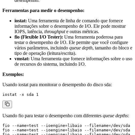
desempenho.
Ferramentas para medir o desempenho:
iostat:
Uma ferramenta de linha de comando que fornece
informações sobre o desempenho de I/O. Ele pode mostrar
IOPS, latência,
throughput
e outras métricas.
fio (Flexible I/O Tester):
Uma ferramenta poderosa para
testar o desempenho de I/O. Ele permite que você configure
vários parâmetros, incluindo
queue depth
, tamanho do bloco e
tipo de operação (leitura/escrita).
vmstat:
Uma ferramenta que fornece informações sobre o uso
de recursos do sistema, incluindo I/O.
Exemplos:
Usando
iostat
para monitorar o desempenho do disco
sda
:
Usando
fio
para testar o desempenho com diferentes
queue depths
:
fio --name=test --ioengine=libaio --filename=/dev/sda -
fio --name=test --ioengine=libaio --filename=/dev/sda -