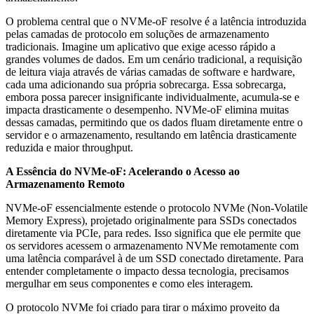
O problema central que o NVMe-oF resolve é a latência introduzida
pelas camadas de protocolo em soluções de armazenamento
tradicionais. Imagine um aplicativo que exige acesso rápido a
grandes volumes de dados. Em um cenário tradicional, a requisição
de leitura viaja através de várias camadas de software e hardware,
cada uma adicionando sua própria sobrecarga. Essa sobrecarga,
embora possa parecer insignificante individualmente, acumula-se e
impacta drasticamente o desempenho. NVMe-oF elimina muitas
dessas camadas, permitindo que os dados fluam diretamente entre o
servidor e o armazenamento, resultando em latência drasticamente
reduzida e maior throughput.
A Essência do NVMe-oF: Acelerando o Acesso ao
Armazenamento Remoto
NVMe-oF essencialmente estende o protocolo NVMe (Non-Volatile
Memory Express), projetado originalmente para SSDs conectados
diretamente via PCIe, para redes. Isso significa que ele permite que
os servidores acessem o armazenamento NVMe remotamente com
uma latência comparável à de um SSD conectado diretamente. Para
entender completamente o impacto dessa tecnologia, precisamos
mergulhar em seus componentes e como eles interagem.
O protocolo NVMe foi criado para tirar o máximo proveito da