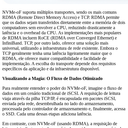
NVMe-oF suporta múltiplos transportes, sendo os mais comuns
RDMA (Remote Direct Memory Access) e TCP. RDMA permite
que os dados sejam transferidos diretamente entre a memória de dois
computadores sem envolver a CPU, reduzindo drasticamente a
latência e o overhead da CPU. As implementações mais populares
de RDMA incluem RoCE (RDMA over Converged Ethernet) e
InfiniBand. TCP, por outro lado, oferece uma solução mais
universal, utilizando a infraestrutura de rede existente. Embora o
TCP geralmente tenha uma latência ligeiramente maior que o
RDMA, ele oferece maior compatibilidade e facilidade de
implementação. A escolha do transporte depende dos requisitos
específicos da aplicação e da infraestrutura disponível.
Visualizando a Magia: O Fluxo de Dados Otimizado
Para realmente entender o poder do NVMe-oF, imagine o fluxo de
dados em um cenário tradicional de iSCSI. A requisição de leitura
viaja através da pilha TCP/IP, é encapsulada em pacotes iSCSI,
enviada pela rede, desembrulhada no lado do armazenamento,
processada pelo controlador de armazenamento e, finalmente, acessa
o SSD. Cada uma dessas etapas adiciona latência.
Em contraste, com NVMe-oF (usando RDMA), a requisição de