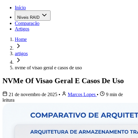
Início
Níveis RAID
Comparação
Artigos
Home
artigos
nvme of visao geral e casos de uso
NVMe Of Visao Geral E Casos De Uso
21 de novembro de 2025
•
Marcos Lopes
•
9 min de
leitura