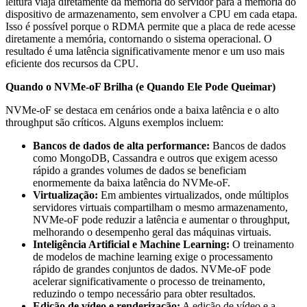
leitura viaja diretamente da memória do servidor para a memória do
dispositivo de armazenamento, sem envolver a CPU em cada etapa.
Isso é possível porque o RDMA permite que a placa de rede acesse
diretamente a memória, contornando o sistema operacional. O
resultado é uma latência significativamente menor e um uso mais
eficiente dos recursos da CPU.
Quando o NVMe-oF Brilha (e Quando Ele Pode Queimar)
NVMe-oF se destaca em cenários onde a baixa latência e o alto
throughput são críticos. Alguns exemplos incluem:
Bancos de dados de alta performance:
Bancos de dados
como MongoDB, Cassandra e outros que exigem acesso
rápido a grandes volumes de dados se beneficiam
enormemente da baixa latência do NVMe-oF.
Virtualização:
Em ambientes virtualizados, onde múltiplos
servidores virtuais compartilham o mesmo armazenamento,
NVMe-oF pode reduzir a latência e aumentar o throughput,
melhorando o desempenho geral das máquinas virtuais.
Inteligência Artificial e Machine Learning:
O treinamento
de modelos de machine learning exige o processamento
rápido de grandes conjuntos de dados. NVMe-oF pode
acelerar significativamente o processo de treinamento,
reduzindo o tempo necessário para obter resultados.
Edição de vídeo e renderização:
A edição de vídeo e a