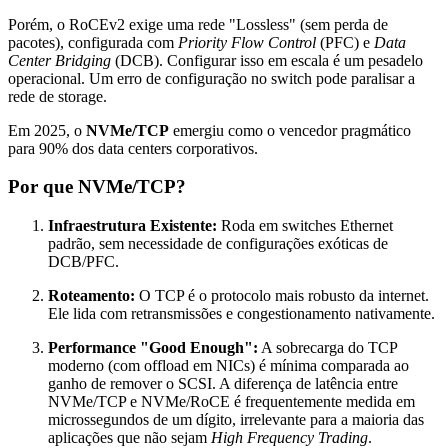
Porém, o RoCEv2 exige uma rede "Lossless" (sem perda de
pacotes), configurada com
Priority Flow Control
(PFC) e
Data
Center Bridging
(DCB). Configurar isso em escala é um pesadelo
operacional. Um erro de configuração no switch pode paralisar a
rede de storage.
Em 2025, o
NVMe/TCP
emergiu como o vencedor pragmático
para 90% dos data centers corporativos.
Por que NVMe/TCP?
Infraestrutura Existente:
Roda em switches Ethernet
padrão, sem necessidade de configurações exóticas de
DCB/PFC.
Roteamento:
O TCP é o protocolo mais robusto da internet.
Ele lida com retransmissões e congestionamento nativamente.
Performance "Good Enough":
A sobrecarga do TCP
moderno (com offload em NICs) é mínima comparada ao
ganho de remover o SCSI. A diferença de latência entre
NVMe/TCP e NVMe/RoCE é frequentemente medida em
microssegundos de um dígito, irrelevante para a maioria das
aplicações que não sejam
High Frequency Trading
.