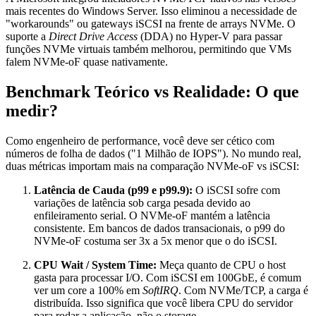
mais recentes do Windows Server. Isso eliminou a necessidade de
"workarounds" ou gateways iSCSI na frente de arrays NVMe. O
suporte a
Direct Drive Access
(DDA) no Hyper-V para passar
funções NVMe virtuais também melhorou, permitindo que VMs
falem NVMe-oF quase nativamente.
Benchmark Teórico vs Realidade: O que
medir?
Como engenheiro de performance, você deve ser cético com
números de folha de dados ("1 Milhão de IOPS"). No mundo real,
duas métricas importam mais na comparação NVMe-oF vs iSCSI:
Latência de Cauda (p99 e p99.9):
O iSCSI sofre com
variações de latência sob carga pesada devido ao
enfileiramento serial. O NVMe-oF mantém a latência
consistente. Em bancos de dados transacionais, o p99 do
NVMe-oF costuma ser 3x a 5x menor que o do iSCSI.
CPU Wait / System Time:
Meça quanto de CPU o host
gasta para processar I/O. Com iSCSI em 100GbE, é comum
ver um core a 100% em
SoftIRQ
. Com NVMe/TCP, a carga é
distribuída. Isso significa que você libera CPU do servidor
para rodar a aplicação, não o storage.