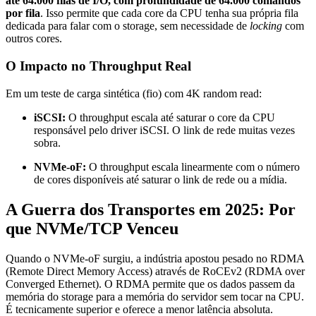
até 64.000 filas de I/O, com profundidade de 64.000 comandos
por fila
. Isso permite que cada core da CPU tenha sua própria fila
dedicada para falar com o storage, sem necessidade de
locking
com
outros cores.
O Impacto no Throughput Real
Em um teste de carga sintética (fio) com 4K random read:
iSCSI:
O throughput escala até saturar o core da CPU
responsável pelo driver iSCSI. O link de rede muitas vezes
sobra.
NVMe-oF:
O throughput escala linearmente com o número
de cores disponíveis até saturar o link de rede ou a mídia.
A Guerra dos Transportes em 2025: Por
que NVMe/TCP Venceu
Quando o NVMe-oF surgiu, a indústria apostou pesado no RDMA
(Remote Direct Memory Access) através de RoCEv2 (RDMA over
Converged Ethernet). O RDMA permite que os dados passem da
memória do storage para a memória do servidor sem tocar na CPU.
É tecnicamente superior e oferece a menor latência absoluta.