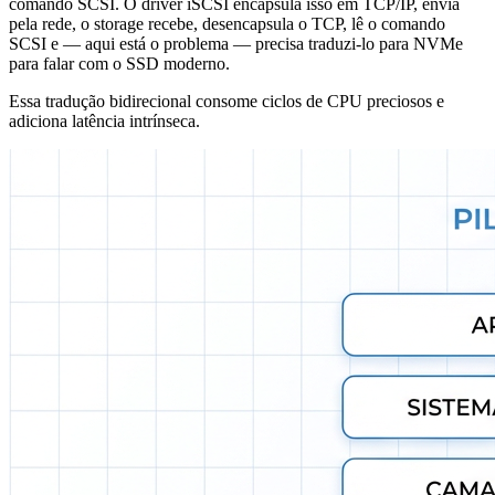
comando SCSI. O driver iSCSI encapsula isso em TCP/IP, envia
pela rede, o storage recebe, desencapsula o TCP, lê o comando
SCSI e — aqui está o problema — precisa traduzi-lo para NVMe
para falar com o SSD moderno.
Essa tradução bidirecional consome ciclos de CPU preciosos e
adiciona latência intrínseca.