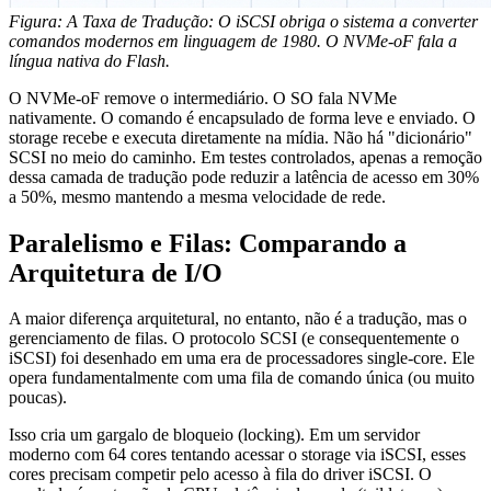
Figura: A Taxa de Tradução: O iSCSI obriga o sistema a converter
comandos modernos em linguagem de 1980. O NVMe-oF fala a
língua nativa do Flash.
O NVMe-oF remove o intermediário. O SO fala NVMe
nativamente. O comando é encapsulado de forma leve e enviado. O
storage recebe e executa diretamente na mídia. Não há "dicionário"
SCSI no meio do caminho. Em testes controlados, apenas a remoção
dessa camada de tradução pode reduzir a latência de acesso em 30%
a 50%, mesmo mantendo a mesma velocidade de rede.
Paralelismo e Filas: Comparando a
Arquitetura de I/O
A maior diferença arquitetural, no entanto, não é a tradução, mas o
gerenciamento de filas. O protocolo SCSI (e consequentemente o
iSCSI) foi desenhado em uma era de processadores single-core. Ele
opera fundamentalmente com uma fila de comando única (ou muito
poucas).
Isso cria um gargalo de bloqueio (locking). Em um servidor
moderno com 64 cores tentando acessar o storage via iSCSI, esses
cores precisam competir pelo acesso à fila do driver iSCSI. O