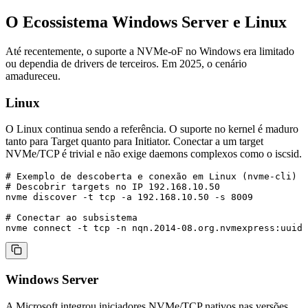
O Ecossistema Windows Server e Linux
Até recentemente, o suporte a NVMe-oF no Windows era limitado
ou dependia de drivers de terceiros. Em 2025, o cenário
amadureceu.
Linux
O Linux continua sendo a referência. O suporte no kernel é maduro
tanto para Target quanto para Initiator. Conectar a um target
NVMe/TCP é trivial e não exige daemons complexos como o
iscsid
.
# Exemplo de descoberta e conexão em Linux (nvme-cli)

# Descobrir targets no IP 192.168.10.50

nvme discover -t tcp -a 192.168.10.50 -s 8009

# Conectar ao subsistema

Windows Server
A Microsoft integrou iniciadores NVMe/TCP nativos nas versões