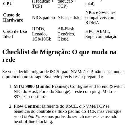
(Tradução +
tradução +
CPU
total)
TCP)
TCP)
NICs e Switches
Custo de
NICs padrão
NICs padrão
compatíveis com
Hardware
RDMA
HDDs,
All-Flash
Caso de Uso
HPC, AI/ML,
Legado,
Genérico,
Ideal
Supercomputação
1Gb/10Gb
Cloud
Checklist de Migração: O que muda na
rede
Se você decidiu migrar de iSCSI para NVMe/TCP, não basta mudar
o protocolo no storage. Sua rede precisa estar preparada:
MTU 9000 (Jumbo Frames):
Configure end-to-end (Switch,
NIC do Host, Porta do Storage). Teste com
ping -M do -s
8972 <ip-destino>
.
Flow Control:
Diferente do RoCE, o NVMe/TCP se
beneficia do controle de fluxo padrão do TCP, mas verifique
se o
Global Pause
nas portas do switch não está causando
head-of-line blocking.