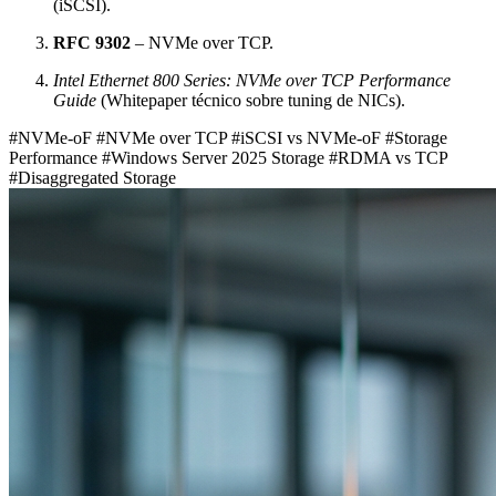
(iSCSI).
RFC 9302
– NVMe over TCP.
Intel Ethernet 800 Series: NVMe over TCP Performance
Guide
(Whitepaper técnico sobre tuning de NICs).
#NVMe-oF
#NVMe over TCP
#iSCSI vs NVMe-oF
#Storage
Performance
#Windows Server 2025 Storage
#RDMA vs TCP
#Disaggregated Storage