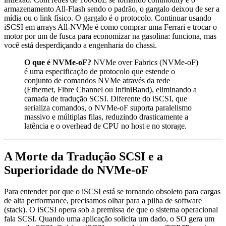
armazenamento All-Flash sendo o padrão, o gargalo deixou de ser a
mídia ou o link físico. O gargalo é o protocolo. Continuar usando
iSCSI em arrays All-NVMe é como comprar uma Ferrari e trocar o
motor por um de fusca para economizar na gasolina: funciona, mas
você está desperdiçando a engenharia do chassi.
O que é NVMe-oF?
NVMe over Fabrics (NVMe-oF)
é uma especificação de protocolo que estende o
conjunto de comandos NVMe através da rede
(Ethernet, Fibre Channel ou InfiniBand), eliminando a
camada de tradução SCSI. Diferente do iSCSI, que
serializa comandos, o NVMe-oF suporta paralelismo
massivo e múltiplas filas, reduzindo drasticamente a
latência e o overhead de CPU no host e no storage.
A Morte da Tradução SCSI e a
Superioridade do NVMe-oF
Para entender por que o iSCSI está se tornando obsoleto para cargas
de alta performance, precisamos olhar para a pilha de software
(stack). O iSCSI opera sob a premissa de que o sistema operacional
fala SCSI. Quando uma aplicação solicita um dado, o SO gera um