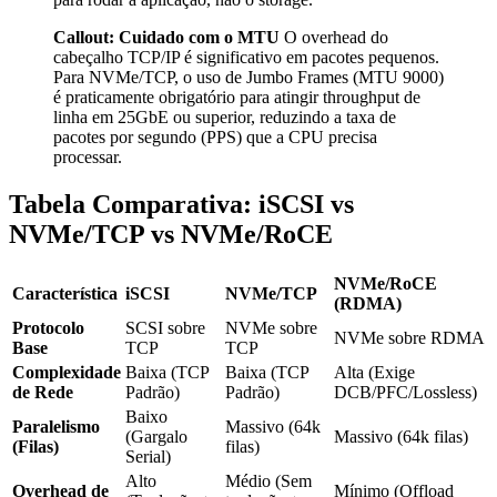
Callout: Cuidado com o MTU
O overhead do
cabeçalho TCP/IP é significativo em pacotes pequenos.
Para NVMe/TCP, o uso de Jumbo Frames (MTU 9000)
é praticamente obrigatório para atingir throughput de
linha em 25GbE ou superior, reduzindo a taxa de
pacotes por segundo (PPS) que a CPU precisa
processar.
Tabela Comparativa: iSCSI vs
NVMe/TCP vs NVMe/RoCE
NVMe/RoCE
Característica
iSCSI
NVMe/TCP
(RDMA)
Protocolo
SCSI sobre
NVMe sobre
NVMe sobre RDMA
Base
TCP
TCP
Complexidade
Baixa (TCP
Baixa (TCP
Alta (Exige
de Rede
Padrão)
Padrão)
DCB/PFC/Lossless)
Baixo
Paralelismo
Massivo (64k
(Gargalo
Massivo (64k filas)
(Filas)
filas)
Serial)
Alto
Médio (Sem
Overhead de
Mínimo (Offload