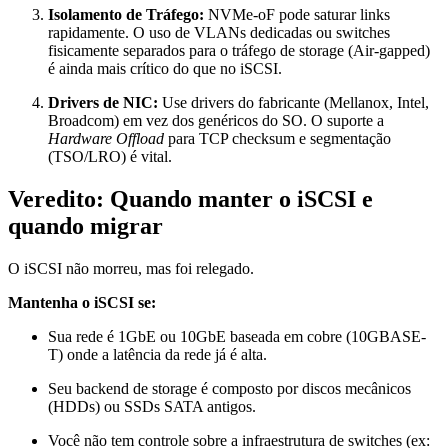
Isolamento de Tráfego:
NVMe-oF pode saturar links
rapidamente. O uso de VLANs dedicadas ou switches
fisicamente separados para o tráfego de storage (Air-gapped)
é ainda mais crítico do que no iSCSI.
Drivers de NIC:
Use drivers do fabricante (Mellanox, Intel,
Broadcom) em vez dos genéricos do SO. O suporte a
Hardware Offload
para TCP checksum e segmentação
(TSO/LRO) é vital.
Veredito: Quando manter o iSCSI e
quando migrar
O iSCSI não morreu, mas foi relegado.
Mantenha o iSCSI se:
Sua rede é 1GbE ou 10GbE baseada em cobre (10GBASE-
T) onde a latência da rede já é alta.
Seu backend de storage é composto por discos mecânicos
(HDDs) ou SSDs SATA antigos.
Você não tem controle sobre a infraestrutura de switches (ex: