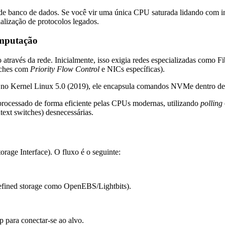
de banco de dados. Se você vir uma única CPU saturada lidando com i
alização de protocolos legados.
mputação
ravés da rede. Inicialmente, isso exigia redes especializadas como
tches com
Priority Flow Control
e NICs específicas).
 no Kernel Linux 5.0 (2019), ele encapsula comandos NVMe dentro d
 processado de forma eficiente pelas CPUs modernas, utilizando
polling
text switches) desnecessárias.
rage Interface). O fluxo é o seguinte:
efined storage como OpenEBS/Lightbits).
p
para conectar-se ao alvo.