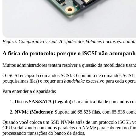
Figura: Comparativo visual: A rigidez dos Volumes Locais vs. a m
A física do protocolo: por que o iSCSI não acompanh
Muitos administradores tentam resolver a questão da mobilidade usand
O iSCSI encapsula comandos SCSI. O conjunto de comandos SCSI foi
pouquíssimas filas) e requer um
handshake
excessivo para cada operaçã
Para entender a disparidade:
Discos SAS/SATA (Legado):
Uma única fila de comandos co
NVMe (Moderno):
Suporta até 65.535 filas, com 65.535 coma
Quando você coloca um SSD NVMe atrás de um protocolo iSCSI, você es
CPU serializando comandos paralelos do NVMe para caberem no funil e
processando transações do banco de dados.