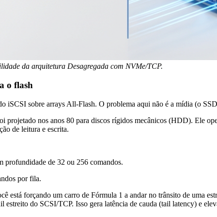
obilidade da arquitetura Desagregada com NVMe/TCP.
a o flash
o iSCSI sobre arrays All-Flash. O problema aqui não é a mídia (o SSD é
 projetado nos anos 80 para discos rígidos mecânicos (HDD). Ele op
o de leitura e escrita.
m profundidade de 32 ou 256 comandos.
ndos por fila.
tá forçando um carro de Fórmula 1 a andar no trânsito de uma estrada
streito do SCSI/TCP. Isso gera latência de cauda (tail latency) e ele