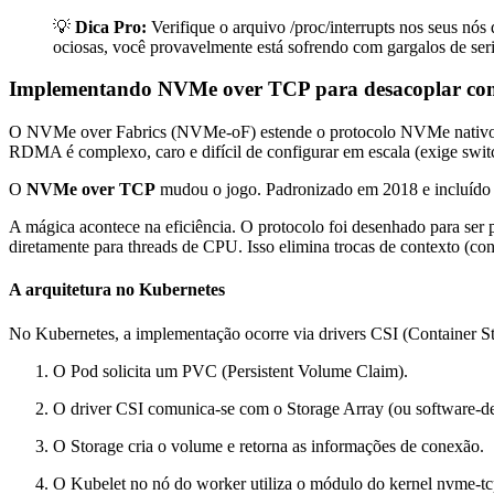
💡
Dica Pro:
Verifique o arquivo
/proc/interrupts
nos seus nós 
ociosas, você provavelmente está sofrendo com gargalos de seri
Implementando NVMe over TCP para desacoplar co
O NVMe over Fabrics (NVMe-oF) estende o protocolo NVMe nativo at
RDMA é complexo, caro e difícil de configurar em escala (exige swi
O
NVMe over TCP
mudou o jogo. Padronizado em 2018 e incluído
A mágica acontece na eficiência. O protocolo foi desenhado para ser
diretamente para threads de CPU. Isso elimina trocas de contexto (con
A arquitetura no Kubernetes
No Kubernetes, a implementação ocorre via drivers CSI (Container Sto
O Pod solicita um PVC (Persistent Volume Claim).
O driver CSI comunica-se com o Storage Array (ou software-d
O Storage cria o volume e retorna as informações de conexão.
O Kubelet no nó do worker utiliza o módulo do kernel
nvme-tc