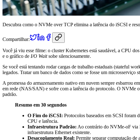
Descubra como o NVMe over TCP elimina a latência do iSCSI e resolve
Compartilhar:
Você já viu esse filme: o cluster Kubernetes está saudável, a CPU d
e o gráfico de
I/O Wait
sobe silenciosamente.
Se você está tentando rodar cargas de trabalho estaduais (stateful 
legados. Tratar um banco de dados como se fosse um microsserviço
s
A promessa do armazenamento nativo em nuvem sempre esbarrou em
em rede (NAS/SAN) e sofre com a latência do protocolo. O NVMe ove
padrão.
Resumo em 30 segundos
O Fim do iSCSI:
Protocolos baseados em SCSI foram de
CPU e latência.
Infraestrutura Padrão:
Ao contrário do NVMe-oF via 
infraestrutura Ethernet existente.
Desacoplamento Real:
Permite separar computação de 