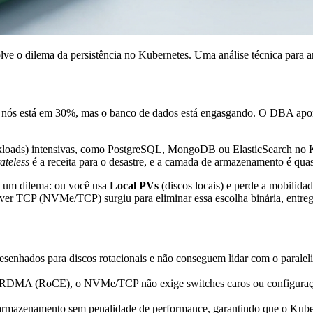
 o dilema da persistência no Kubernetes. Uma análise técnica para arq
os nós está em 30%, mas o banco de dados está engasgando. O DBA apon
workloads) intensivas, como PostgreSQL, MongoDB ou ElasticSearch no Ku
tateless
é a receita para o desastre, e a camada de armazenamento é qua
 um dilema: ou você usa
Local PVs
(discos locais) e perde a mobilida
r TCP (NVMe/TCP) surgiu para eliminar essa escolha binária, entrega
senhados para discos rotacionais e não conseguem lidar com o paral
RDMA (RoCE), o NVMe/TCP não exige switches caros ou configuraçõe
armazenamento sem penalidade de performance, garantindo que o Kube