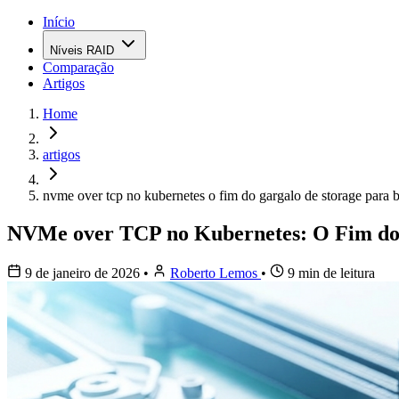
Início
Níveis RAID
Comparação
Artigos
Home
artigos
nvme over tcp no kubernetes o fim do gargalo de storage para 
NVMe over TCP no Kubernetes: O Fim do 
9 de janeiro de 2026
•
Roberto Lemos
•
9 min de leitura