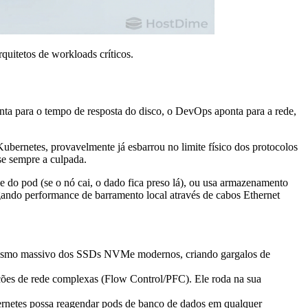
uitetos de workloads críticos.
ta para o tempo de resposta do disco, o DevOps aponta para a rede,
bernetes, provavelmente já esbarrou no limite físico dos protocolos
se sempre a culpada.
de do pod (se o nó cai, o dado fica preso lá), ou usa armazenamento
ndo performance de barramento local através de cabos Ethernet
elismo massivo dos SSDs NVMe modernos, criando gargalos de
s de rede complexas (Flow Control/PFC). Ele roda na sua
rnetes possa reagendar pods de banco de dados em qualquer