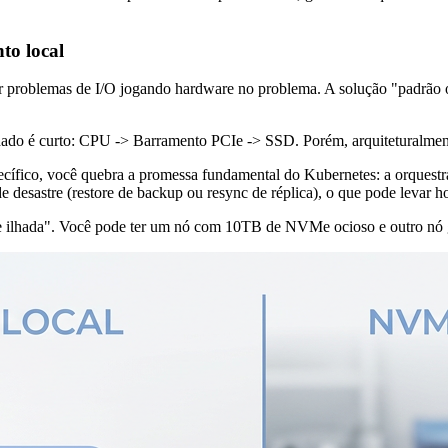
to local
er problemas de I/O jogando hardware no problema. A solução "padrão 
dado é curto: CPU -> Barramento PCIe -> SSD. Porém, arquiteturalmente,
ífico, você quebra a promessa fundamental do Kubernetes: a orquestra
e desastre (restore de backup ou resync de réplica), o que pode levar ho
 ilhada". Você pode ter um nó com 10TB de NVMe ocioso e outro nó gr