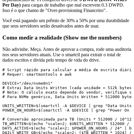
Per Day)
para cargas de trabalho que mal escrevem 0.3 DWPD.
Isso é o que chamo de "Over-provisioning Financeiro".
Você está pagando um prêmio de 30% a 50% por uma durabilidade
que seus servidores serão desativados antes de usar.
Como medir a realidade (Show me the numbers)
Não adivinhe. Meça. Antes de aprovar a compra, rode uma auditoria
nos seus servidores atuais. Use o
smartctl
para extrair o total de
dados escritos e divida pelo tempo de vida do drive.
# Script rápido para calcular a média de escrita diária
# Requer: smartmontools e awk

DEVICE="/dev/nvme0n1"

# Extrai Data Units Written (cada unidade = 512k bytes 
# Nota: O cálculo exato depende do vendor, verifique se
# Para NVMe genérico, Data Units Written * 512000 bytes
UNITS_WRITTEN=$(smartctl -A $DEVICE | grep "Data Units 
POWER_ON_HOURS=$(smartctl -A $DEVICE | grep "Power On H
# Conversão aproximada para TB (Units * 512000 / 10^12)

TB_WRITTEN=$(echo "scale=2; $UNITS_WRITTEN * 512000 / 1
DAYS_ACTIVE=$(echo "scale=2; $POWER_ON_HOURS / 24" | bc
DAILY_WRITE_GB=$(echo "scale=2; ($TB_WRITTEN * 1024) / 