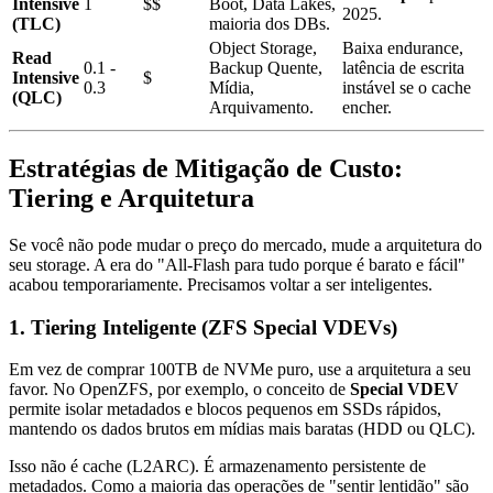
Intensive
1
$$
Boot, Data Lakes,
2025.
(TLC)
maioria dos DBs.
Object Storage,
Baixa endurance,
Read
0.1 -
Backup Quente,
latência de escrita
Intensive
$
0.3
Mídia,
instável se o cache
(QLC)
Arquivamento.
encher.
Estratégias de Mitigação de Custo:
Tiering e Arquitetura
Se você não pode mudar o preço do mercado, mude a arquitetura do
seu storage. A era do "All-Flash para tudo porque é barato e fácil"
acabou temporariamente. Precisamos voltar a ser inteligentes.
1. Tiering Inteligente (ZFS Special VDEVs)
Em vez de comprar 100TB de NVMe puro, use a arquitetura a seu
favor. No OpenZFS, por exemplo, o conceito de
Special VDEV
permite isolar metadados e blocos pequenos em SSDs rápidos,
mantendo os dados brutos em mídias mais baratas (HDD ou QLC).
Isso não é cache (L2ARC). É armazenamento persistente de
metadados. Como a maioria das operações de "sentir lentidão" são