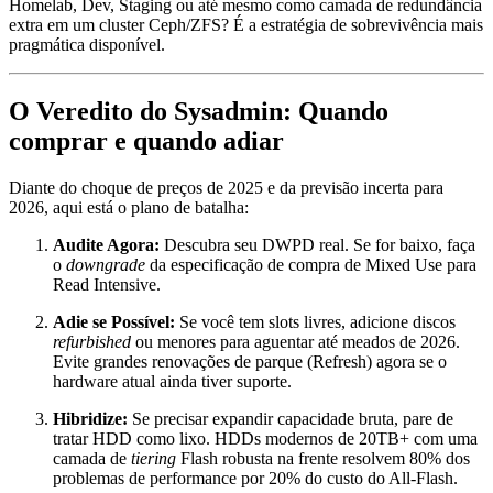
Homelab, Dev, Staging ou até mesmo como camada de redundância
extra em um cluster Ceph/ZFS? É a estratégia de sobrevivência mais
pragmática disponível.
O Veredito do Sysadmin: Quando
comprar e quando adiar
Diante do choque de preços de 2025 e da previsão incerta para
2026, aqui está o plano de batalha:
Audite Agora:
Descubra seu DWPD real. Se for baixo, faça
o
downgrade
da especificação de compra de Mixed Use para
Read Intensive.
Adie se Possível:
Se você tem slots livres, adicione discos
refurbished
ou menores para aguentar até meados de 2026.
Evite grandes renovações de parque (Refresh) agora se o
hardware atual ainda tiver suporte.
Hibridize:
Se precisar expandir capacidade bruta, pare de
tratar HDD como lixo. HDDs modernos de 20TB+ com uma
camada de
tiering
Flash robusta na frente resolvem 80% dos
problemas de performance por 20% do custo do All-Flash.