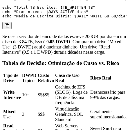
echo "Total TB Escritos: $TB_WRITTEN TB"

echo "Dias Ativos: $DAYS_ACTIVE dias"

Se o seu servidor de banco de dados escreve 200GB por dia em um
disco de 3.84TB, isso é
0.05 DWPD
. Comprar um drive "Mixed
Use" (3 DWPD) aqui é queimar dinheiro. Um drive "Read
Intensive" (0.5 a 1 DWPD) duraria décadas nessa carga.
Tabela de Decisão: Otimização de Custo vs. Risco
Tipo de
DWPD
Custo
Caso de Uso
Risco Real
Drive
Típico
Relativo
Real
Caching de ZFS
Write
(SLOG), Logs de
Desnecessário para
10+
$$$$$
Intensive
DB de altíssima
99% das cargas.
frequência.
Virtualização
Mixed
Geralmente
3
$$$
Genérica, SQL
Use
superdimensionado.
Standard.
Read
Web Servers,
Sweet Spot
para