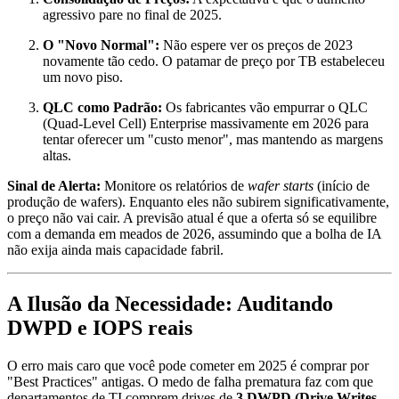
agressivo pare no final de 2025.
O "Novo Normal":
Não espere ver os preços de 2023
novamente tão cedo. O patamar de preço por TB estabeleceu
um novo piso.
QLC como Padrão:
Os fabricantes vão empurrar o QLC
(Quad-Level Cell) Enterprise massivamente em 2026 para
tentar oferecer um "custo menor", mas mantendo as margens
altas.
Sinal de Alerta:
Monitore os relatórios de
wafer starts
(início de
produção de wafers). Enquanto eles não subirem significativamente,
o preço não vai cair. A previsão atual é que a oferta só se equilibre
com a demanda em meados de 2026, assumindo que a bolha de IA
não exija ainda mais capacidade fabril.
A Ilusão da Necessidade: Auditando
DWPD e IOPS reais
O erro mais caro que você pode cometer em 2025 é comprar por
"Best Practices" antigas. O medo de falha prematura faz com que
departamentos de TI comprem drives de
3 DWPD (Drive Writes