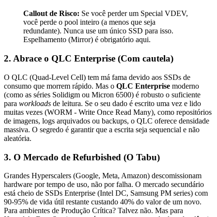
Callout de Risco:
Se você perder um Special VDEV,
você perde o pool inteiro (a menos que seja
redundante). Nunca use um único SSD para isso.
Espelhamento (Mirror) é obrigatório aqui.
2. Abrace o QLC Enterprise (Com cautela)
O QLC (Quad-Level Cell) tem má fama devido aos SSDs de
consumo que morrem rápido. Mas o
QLC Enterprise
moderno
(como as séries Solidigm ou Micron 6500) é robusto o suficiente
para
workloads
de leitura. Se o seu dado é escrito uma vez e lido
muitas vezes (WORM - Write Once Read Many), como repositórios
de imagens, logs arquivados ou backups, o QLC oferece densidade
massiva. O segredo é garantir que a escrita seja sequencial e não
aleatória.
3. O Mercado de Refurbished (O Tabu)
Grandes Hyperscalers (Google, Meta, Amazon) descomissionam
hardware por tempo de uso, não por falha. O mercado secundário
está cheio de SSDs Enterprise (Intel DC, Samsung PM series) com
90-95% de vida útil restante custando 40% do valor de um novo.
Para ambientes de Produção Crítica? Talvez não. Mas para