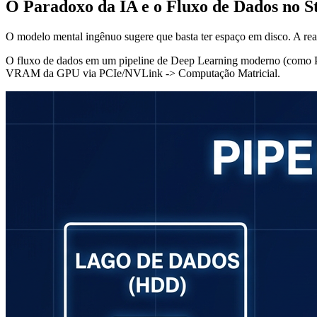
O Paradoxo da IA e o Fluxo de Dados no S
O modelo mental ingênuo sugere que basta ter espaço em disco. A real
O fluxo de dados em um pipeline de Deep Learning moderno (como P
VRAM da GPU via PCIe/NVLink -> Computação Matricial.