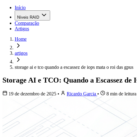
Início
Níveis RAID
Comparação
Artigos
Home
artigos
storage ai e tco quando a escassez de iops mata o roi das gpus
Storage AI e TCO: Quando a Escassez de
19 de dezembro de 2025
•
Ricardo Garcia
•
8 min de leitura