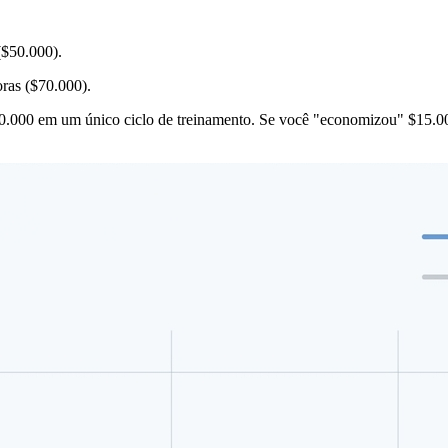
($50.000).
ras ($70.000).
e $20.000 em um único ciclo de treinamento. Se você "economizou" 