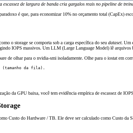
 escassez de largura de banda cria gargalos reais no pipeline de trei
. O paradoxo é que, para economizar 10% no orçamento total (CapEx) e
 como o storage se comporta sob a carga específica do seu
dataset
. Um 
igindo IOPS massivos. Um LLM (Large Language Model) lê arquivos bi
pare de olhar para o
nvidia-smi
isoladamente. Olhe para o
iostat
em corr
 (tamanho da fila).

ilização da GPU baixa, você tem evidência empírica de escassez de IOPS
Storage
 como
Custo do Hardware / TB
. Ele deve ser calculado como
Custo da S