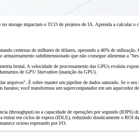
no storage impactam o TCO de projetos de IA. Aprenda a calcular o c
stando centenas de milhares de dólares, operando a 40% de utilização
de armazenamento subdimensionado que não consegue alimentar a "besta
 assimetria brutal. A velocidade de processamento das GPUs evoluiu exp
 chamamos de
GPU Starvation
(inanição da GPU).
dar arquivos". É sobre manter um pipeline de dados saturado. Se o seu 
ais baratos; você transformou um supercomputador em um aquecedor de
ência (throughput) ou a capacidade de operações por segundo (IOPS) d
 entrar em ciclos de espera (
IDLE
), reduzindo drasticamente o ROI da 
rmanece ocioso esperando por I/O.