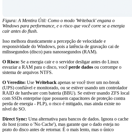
Figura: A Mentira Útil: Como o modo 'Writeback' engana o
Windows para performance, e o risco que você corre se a energia
cair antes do flush.
Isso melhora drasticamente a percepção de velocidade e
responsividade do Windows, pois a latência de gravação cai de
milissegundos (disco) para nanossegundos (RAM).
O Risco:
Se a energia cair e o servidor desligar antes do Linux
esvaziar a RAM para o disco, você
perde dados
ou corrompe o
sistema de arquivos NTFS.
O Veredito:
Use
Writeback
apenas se você tiver um no-break
(UPS) confiável e monitorado, ou se estiver usando um controlador
RAID de hardware com bateria (BBU). Se estiver usando ZFS local
com SSDs enterprise (que possuem capacitores de proteção contra
perda de energia - PLP), o risco é mitigado, mas ainda existe no
nível do SO.
Direct Sync:
Uma alternativa para bancos de dados. Ignora o cache
do host (como o 'No Cache'), mas garante que o dado esteja no
prato do disco antes de retornar. É o mais lento, mas o único