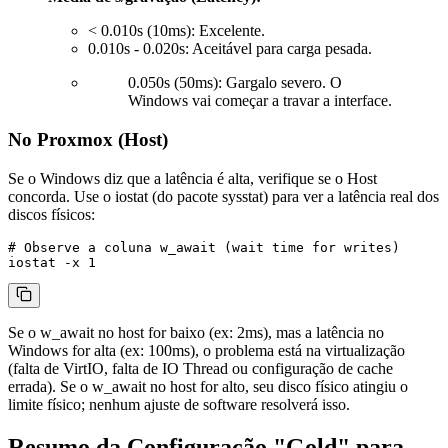
< 0.010s (10ms): Excelente.
0.010s - 0.020s: Aceitável para carga pesada.
0.050s (50ms): Gargalo severo. O
Windows vai começar a travar a interface.
No Proxmox (Host)
Se o Windows diz que a latência é alta, verifique se o Host
concorda. Use o
iostat
(do pacote
sysstat
) para ver a latência real dos
discos físicos:
# Observe a coluna w_await (wait time for writes)

Se o
w_await
no host for baixo (ex: 2ms), mas a latência no
Windows for alta (ex: 100ms), o problema está na virtualização
(falta de VirtIO, falta de IO Thread ou configuração de cache
errada). Se o
w_await
no host for alto, seu disco físico atingiu o
limite físico; nenhum ajuste de software resolverá isso.
Resumo da Configuração "Gold" para