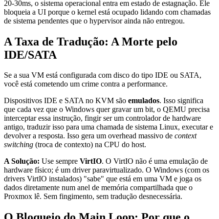
20-30ms, o sistema operacional entra em estado de estagnação. Ele
bloqueia a UI porque o kernel está ocupado lidando com chamadas
de sistema pendentes que o hypervisor ainda não entregou.
A Taxa de Tradução: A Morte pelo
IDE/SATA
Se a sua VM está configurada com disco do tipo IDE ou SATA,
você está cometendo um crime contra a performance.
Dispositivos IDE e SATA no KVM são
emulados
. Isso significa
que cada vez que o Windows quer gravar um bit, o QEMU precisa
interceptar essa instrução, fingir ser um controlador de hardware
antigo, traduzir isso para uma chamada de sistema Linux, executar e
devolver a resposta. Isso gera um overhead massivo de
context
switching
(troca de contexto) na CPU do host.
A Solução:
Use sempre
VirtIO
. O VirtIO não é uma emulação de
hardware físico; é um driver paravirtualizado. O Windows (com os
drivers VirtIO instalados) "sabe" que está em uma VM e joga os
dados diretamente num anel de memória compartilhada que o
Proxmox lê. Sem fingimento, sem tradução desnecessária.
O Bloqueio do Main Loop: Por que o