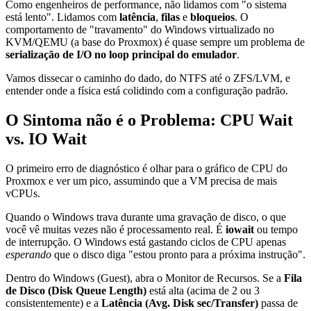
Como engenheiros de performance, não lidamos com "o sistema
está lento". Lidamos com
latência
,
filas
e
bloqueios
. O
comportamento de "travamento" do Windows virtualizado no
KVM/QEMU (a base do Proxmox) é quase sempre um problema de
serialização de I/O no loop principal do emulador
.
Vamos dissecar o caminho do dado, do NTFS até o ZFS/LVM, e
entender onde a física está colidindo com a configuração padrão.
O Sintoma não é o Problema: CPU Wait
vs. IO Wait
O primeiro erro de diagnóstico é olhar para o gráfico de CPU do
Proxmox e ver um pico, assumindo que a VM precisa de mais
vCPUs.
Quando o Windows trava durante uma gravação de disco, o que
você vê muitas vezes não é processamento real. É
iowait
ou tempo
de interrupção. O Windows está gastando ciclos de CPU apenas
esperando
que o disco diga "estou pronto para a próxima instrução".
Dentro do Windows (Guest), abra o Monitor de Recursos. Se a
Fila
de Disco (Disk Queue Length)
está alta (acima de 2 ou 3
consistentemente) e a
Latência (Avg. Disk sec/Transfer)
passa de