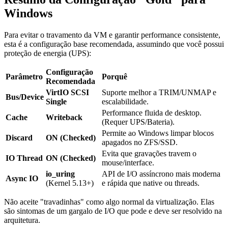
Windows
Para evitar o travamento da VM e garantir performance consistente,
esta é a configuração base recomendada, assumindo que você possui
proteção de energia (UPS):
Configuração
Parâmetro
Porquê
Recomendada
VirtIO SCSI
Suporte melhor a TRIM/UNMAP e
Bus/Device
Single
escalabilidade.
Performance fluida de desktop.
Cache
Writeback
(Requer UPS/Bateria).
Permite ao Windows limpar blocos
Discard
ON (Checked)
apagados no ZFS/SSD.
Evita que gravações travem o
IO Thread
ON (Checked)
mouse/interface.
io_uring
API de I/O assíncrono mais moderna
Async IO
(Kernel 5.13+)
e rápida que
native
ou
threads
.
Não aceite "travadinhas" como algo normal da virtualização. Elas
são sintomas de um gargalo de I/O que pode e deve ser resolvido na
arquitetura.