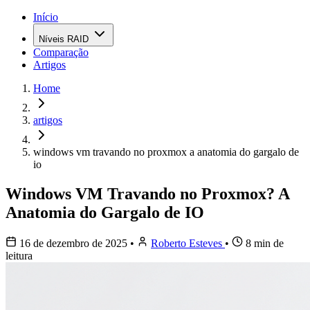
Início
Níveis RAID
Comparação
Artigos
Home
artigos
windows vm travando no proxmox a anatomia do gargalo de
io
Windows VM Travando no Proxmox? A
Anatomia do Gargalo de IO
16 de dezembro de 2025
•
Roberto Esteves
•
8 min de
leitura