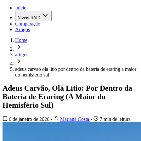
Início
Níveis RAID
Comparação
Artigos
Home
artigos
adeus carvao ola litio por dentro da bateria de eraring a maior
do hemisferio sul
Adeus Carvão, Olá Lítio: Por Dentro da
Bateria de Eraring (A Maior do
Hemisfério Sul)
6 de janeiro de 2026
•
Mariana Costa
•
7 min de leitura