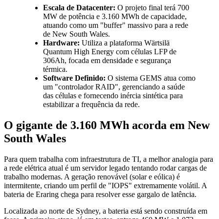
Escala de Datacenter:
O projeto final terá 700
MW de potência e 3.160 MWh de capacidade,
atuando como um "buffer" massivo para a rede
de New South Wales.
Hardware:
Utiliza a plataforma Wärtsilä
Quantum High Energy com células LFP de
306Ah, focada em densidade e segurança
térmica.
Software Definido:
O sistema GEMS atua como
um "controlador RAID", gerenciando a saúde
das células e fornecendo inércia sintética para
estabilizar a frequência da rede.
O gigante de 3.160 MWh acorda em New
South Wales
Para quem trabalha com infraestrutura de TI, a melhor analogia para
a rede elétrica atual é um servidor legado tentando rodar cargas de
trabalho modernas. A geração renovável (solar e eólica) é
intermitente, criando um perfil de "IOPS" extremamente volátil. A
bateria de Eraring chega para resolver esse gargalo de latência.
Localizada ao norte de Sydney, a bateria está sendo construída em