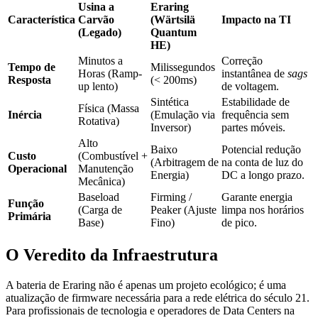
Usina a
Eraring
Característica
Carvão
(Wärtsilä
Impacto na TI
(Legado)
Quantum
HE)
Minutos a
Correção
Tempo de
Milissegundos
Horas (Ramp-
instantânea de
sags
Resposta
(< 200ms)
up lento)
de voltagem.
Sintética
Estabilidade de
Física (Massa
Inércia
(Emulação via
frequência sem
Rotativa)
Inversor)
partes móveis.
Alto
Baixo
Potencial redução
Custo
(Combustível +
(Arbitragem de
na conta de luz do
Operacional
Manutenção
Energia)
DC a longo prazo.
Mecânica)
Baseload
Firming /
Garante energia
Função
(Carga de
Peaker (Ajuste
limpa nos horários
Primária
Base)
Fino)
de pico.
O Veredito da Infraestrutura
A bateria de Eraring não é apenas um projeto ecológico; é uma
atualização de firmware necessária para a rede elétrica do século 21.
Para profissionais de tecnologia e operadores de Data Centers na