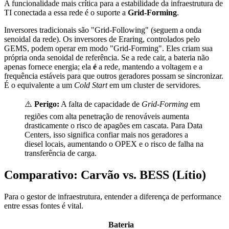
A funcionalidade mais crítica para a estabilidade da infraestrutura de
TI conectada a essa rede é o suporte a
Grid-Forming
.
Inversores tradicionais são "Grid-Following" (seguem a onda
senoidal da rede). Os inversores de Eraring, controlados pelo
GEMS, podem operar em modo "Grid-Forming". Eles criam sua
própria onda senoidal de referência. Se a rede cair, a bateria não
apenas fornece energia; ela
é
a rede, mantendo a voltagem e a
frequência estáveis para que outros geradores possam se sincronizar.
É o equivalente a um
Cold Start
em um cluster de servidores.
⚠️
Perigo:
A falta de capacidade de
Grid-Forming
em
regiões com alta penetração de renováveis aumenta
drasticamente o risco de apagões em cascata. Para Data
Centers, isso significa confiar mais nos geradores a
diesel locais, aumentando o OPEX e o risco de falha na
transferência de carga.
Comparativo: Carvão vs. BESS (Lítio)
Para o gestor de infraestrutura, entender a diferença de performance
entre essas fontes é vital.
Bateria