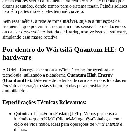
desses rotores segura a frequência da rede (50Hz na Austrália) por
alguns segundos, dando tempo para o sistema reagir. Painéis solares
não têm partes móveis; eles têm inércia zero.
Sem essa inércia, a rede se torna instável, sujeita a flutuações de
frequência que podem fritar equipamentos sensíveis em datacenters
ou causar
brownouts
. A bateria de Eraring resolve isso via software,
simulando essa massa rotativa.
Por dentro do Wärtsilä Quantum HE: O
hardware
A Origin Energy selecionou a Wärtsilä como fornecedora de
tecnologia, utilizando a plataforma
Quantum High Energy
(QuantumHE)
. Diferente de baterias de carros elétricos focadas em
burst
de aceleração, estas são projetadas para densidade e
durabilidade.
Especificações Técnicas Relevantes:
Química:
Lítio-Ferro-Fosfato (LFP). Menos propenso a
incêndios que o NMC (Níquel-Manganês-Cobalto) e com
ciclo de vida maior, ideal para operações de
write-intensive
diárias.