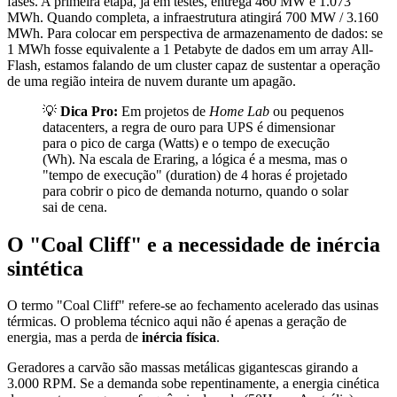
fases. A primeira etapa, já em testes, entrega 460 MW e 1.073
MWh. Quando completa, a infraestrutura atingirá 700 MW / 3.160
MWh. Para colocar em perspectiva de armazenamento de dados: se
1 MWh fosse equivalente a 1 Petabyte de dados em um array All-
Flash, estamos falando de um cluster capaz de sustentar a operação
de uma região inteira de nuvem durante um apagão.
💡
Dica Pro:
Em projetos de
Home Lab
ou pequenos
datacenters, a regra de ouro para UPS é dimensionar
para o pico de carga (Watts) e o tempo de execução
(Wh). Na escala de Eraring, a lógica é a mesma, mas o
"tempo de execução" (duration) de 4 horas é projetado
para cobrir o pico de demanda noturno, quando o solar
sai de cena.
O "Coal Cliff" e a necessidade de inércia
sintética
O termo "Coal Cliff" refere-se ao fechamento acelerado das usinas
térmicas. O problema técnico aqui não é apenas a geração de
energia, mas a perda de
inércia física
.
Geradores a carvão são massas metálicas gigantescas girando a
3.000 RPM. Se a demanda sobe repentinamente, a energia cinética