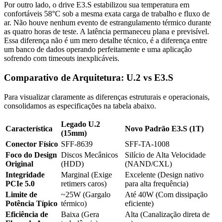
Por outro lado, o drive E3.S estabilizou sua temperatura em
confortáveis 58°C sob a mesma exata carga de trabalho e fluxo de
ar. Não houve nenhum evento de estrangulamento térmico durante
as quatro horas de teste. A latência permaneceu plana e previsível.
Essa diferença não é um mero detalhe técnico, é a diferença entre
um banco de dados operando perfeitamente e uma aplicação
sofrendo com timeouts inexplicáveis.
Comparativo de Arquitetura: U.2 vs E3.S
Para visualizar claramente as diferenças estruturais e operacionais,
consolidamos as especificações na tabela abaixo.
Legado U.2
Característica
Novo Padrão E3.S (1T)
(15mm)
Conector Físico
SFF-8639
SFF-TA-1008
Foco do Design
Discos Mecânicos
Silício de Alta Velocidade
Original
(HDD)
(NAND/CXL)
Integridade
Marginal (Exige
Excelente (Design nativo
PCIe 5.0
retimers caros)
para alta frequência)
Limite de
~25W (Gargalo
Até 40W (Com dissipação
Potência Típico
térmico)
eficiente)
Eficiência de
Baixa (Gera
Alta (Canalização direta de