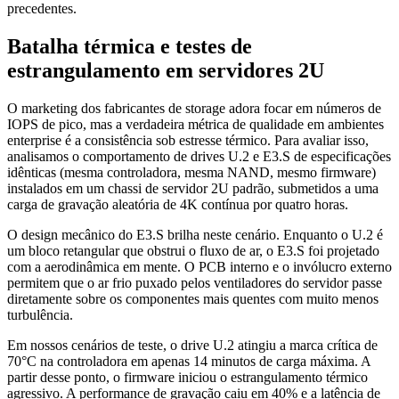
precedentes.
Batalha térmica e testes de
estrangulamento em servidores 2U
O marketing dos fabricantes de storage adora focar em números de
IOPS de pico, mas a verdadeira métrica de qualidade em ambientes
enterprise é a consistência sob estresse térmico. Para avaliar isso,
analisamos o comportamento de drives U.2 e E3.S de especificações
idênticas (mesma controladora, mesma NAND, mesmo firmware)
instalados em um chassi de servidor 2U padrão, submetidos a uma
carga de gravação aleatória de 4K contínua por quatro horas.
O design mecânico do E3.S brilha neste cenário. Enquanto o U.2 é
um bloco retangular que obstrui o fluxo de ar, o E3.S foi projetado
com a aerodinâmica em mente. O PCB interno e o invólucro externo
permitem que o ar frio puxado pelos ventiladores do servidor passe
diretamente sobre os componentes mais quentes com muito menos
turbulência.
Em nossos cenários de teste, o drive U.2 atingiu a marca crítica de
70°C na controladora em apenas 14 minutos de carga máxima. A
partir desse ponto, o firmware iniciou o estrangulamento térmico
agressivo. A performance de gravação caiu em 40% e a latência de