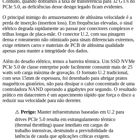
Contudo, quando dobramos a taxa de transferência para 32 GT/s no
PCIe 5.0, as deficiências desse design legado ficam evidentes.
O principal inimigo do armazenamento de altíssima velocidade é a
perda de inserção (insertion loss). Em frequências elevadas, o sinal
elétrico degrada rapidamente ao passar por conectores complexos e
trilhas longas de placa-mãe. O conector U.2, com sua pinagem
densa e roteamento não otimizado para sinais diferenciais extremos,
exige retimers caros e materiais de PCB de altíssima qualidade
apenas para manter a integridade dos dados.
Além do desafio elétrico, temos a barreira térmica. Um SSD NVMe
PCIe 5.0 de classe enterprise pode facilmente consumir mais de 25
watts sob carga máxima de gravação. O formato U.2 tradicional,
com seus 15mm de espessura, foi desenhado para abrigar pratos
magnéticos giratórios, não para dissipar o calor concentrado de uma
controladora NAND operando a gigabytes por segundo. O resultado
prático em datacenters é um aquecimento rápido que força o disco a
reduzir sua velocidade para não derreter.
⚠️
Perigo:
Manter infraestruturas baseadas em U.2 para
drives PCIe 5.0 resulta em estrangulamento térmico
(thermal throttling) quase imediato em cargas de
trabalho intensivas, destruindo a previsibilidade da
latência de cauda que aplicações críticas exigem.