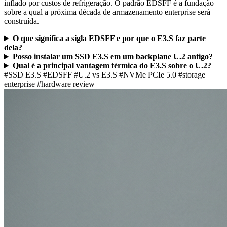
inflado por custos de refrigeração. O padrão EDSFF é a fundação
sobre a qual a próxima década de armazenamento enterprise será
construída.
O que significa a sigla EDSFF e por que o E3.S faz parte
dela?
Posso instalar um SSD E3.S em um backplane U.2 antigo?
Qual é a principal vantagem térmica do E3.S sobre o U.2?
#SSD E3.S
#EDSFF
#U.2 vs E3.S
#NVMe PCIe 5.0
#storage
enterprise
#hardware review