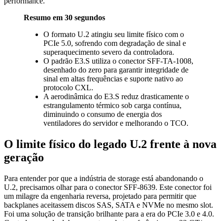
performance.
Resumo em 30 segundos
O formato U.2 atingiu seu limite físico com o
PCIe 5.0, sofrendo com degradação de sinal e
superaquecimento severo da controladora.
O padrão E3.S utiliza o conector SFF-TA-1008,
desenhado do zero para garantir integridade de
sinal em altas frequências e suporte nativo ao
protocolo CXL.
A aerodinâmica do E3.S reduz drasticamente o
estrangulamento térmico sob carga contínua,
diminuindo o consumo de energia dos
ventiladores do servidor e melhorando o TCO.
O limite físico do legado U.2 frente à nova
geração
Para entender por que a indústria de storage está abandonando o
U.2, precisamos olhar para o conector SFF-8639. Este conector foi
um milagre da engenharia reversa, projetado para permitir que
backplanes aceitassem discos SAS, SATA e NVMe no mesmo slot.
Foi uma solução de transição brilhante para a era do PCIe 3.0 e 4.0.