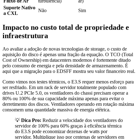
Fluxo de Ar
turbulência)
ar)
Suporte Nativo
Não
Sim
a CXL
Impacto no custo total de propriedade e
infraestrutura
Ao avaliar a adoção de novas tecnologias de storage, o custo de
aquisição do disco é apenas uma fração da equação. O TCO (Total
Cost of Ownership) em datacenters modernos é fortemente ditado
pelo consumo de energia e pela densidade de armazenamento. É
aqui que a migração para o EDSFF mostra seu valor financeiro real.
Como vimos nos testes térmicos, o E3.S requer menos esforço para
ser resfriado. Em um rack de servidor totalmente populado com
drives U.2 PCIe 5.0, os ventiladores do chassi precisam operar a
80% ou 100% de sua capacidade máxima apenas para evitar o
derretimento dos discos. Ventiladores operando em rotação máxima
consomem uma quantidade massiva de energia elétrica.
💡
Dica Pro:
Reduzir a velocidade dos ventiladores do
servidor de 100% para 60% graças à eficiência térmica
do E3.S pode economizar dezenas de watts por
servidor. Multiplique isso por centenas de servidores em