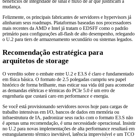
benefícios de integridade de sinal e fluxo de ar que justificam a
mudança.
Felizmente, os principais fabricantes de servidores e hypervisors já
alinharam seus roadmaps. Plataformas baseadas nos processadores
mais recentes da AMD e Intel já tratam o EDSFF como o padrão
primário para configurações all-flash de alto desempenho, relegando
o U.2 para tiers de armazenamento secundário ou sistemas legados.
Recomendação estratégica para
arquitetos de storage
O veredito sobre o embate entre U.2 e E3.S é claro e fundamentado
em física básica. O formato de 2.5 polegadas cumpriu seu papel
histórico de forma brilhante, mas esticar sua vida útil para acomodar
as demandas elétricas e térmicas do PCIe 5.0 é um erro de
engenharia que custará caro em performance e energia.
Se você está provisionando servidores novos hoje para cargas de
trabalho intensivas em I/O, bancos de dados em memória ou
infraestrutura de IA, padronizar seus racks com o formato E3.S não
é apenas uma recomendação, é uma necessidade operacional. Insistir
no U.2 para novas implementações de alta performance resultará em
estrangulamento térmico inevitável, latência imprevisível e um TCO