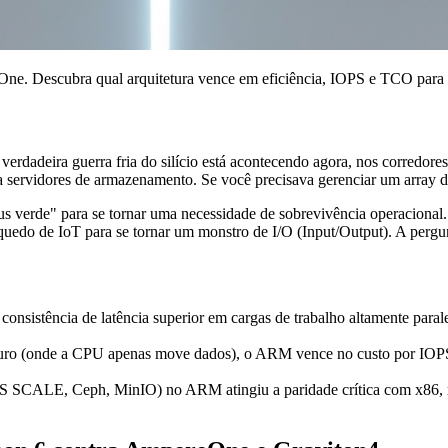
. Descubra qual arquitetura vence em eficiência, IOPS e TCO para s
 verdadeira guerra fria do silício está acontecendo agora, nos corredor
ara servidores de armazenamento. Se você precisava gerenciar um array
us verde" para se tornar uma necessidade de sobrevivência operacion
edo de IoT para se tornar um monstro de I/O (Input/Output). A pergu
stência de latência superior em cargas de trabalho altamente paral
uro (onde a CPU apenas move dados), o ARM vence no custo por IOP
 SCALE, Ceph, MinIO) no ARM atingiu a paridade crítica com x86, m