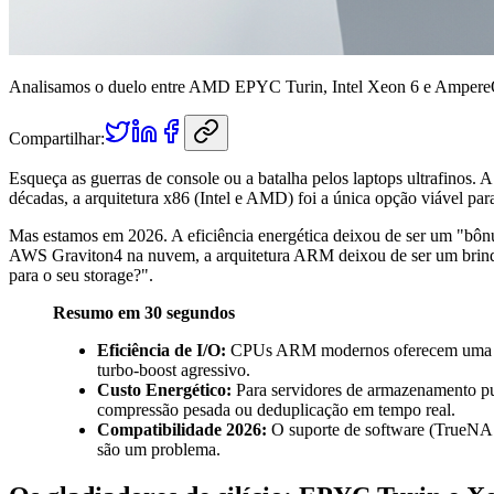
Analisamos o duelo entre AMD EPYC Turin, Intel Xeon 6 e AmpereOne
Compartilhar:
Esqueça as guerras de console ou a batalha pelos laptops ultrafinos. A
décadas, a arquitetura x86 (Intel e AMD) foi a única opção viável p
Mas estamos em 2026. A eficiência energética deixou de ser um "bôn
AWS Graviton4 na nuvem, a arquitetura ARM deixou de ser um brinqu
para o seu storage?".
Resumo em 30 segundos
Eficiência de I/O:
CPUs ARM modernos oferecem uma consi
turbo-boost agressivo.
Custo Energético:
Para servidores de armazenamento p
compressão pesada ou deduplicação em tempo real.
Compatibilidade 2026:
O suporte de software (TrueNAS
são um problema.