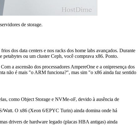
ervidores de storage.
es frios dos data centers e nos racks dos home labs avançados. Durante
 de petabytes ou um cluster Ceph, você comprava x86. Ponto.
al. Com a ascensão dos processadores AmpereOne e a onipresença dos
nta não é mais "o ARM funciona?", mas sim "o x86 ainda faz sentido
elas, como Object Storage e NVMe-oF, devido à ausência de
S/Watt. O x86 (Xeon 6/EPYC Turin) ainda domina onde há
as drivers de hardware legado (placas HBA antigas) ainda