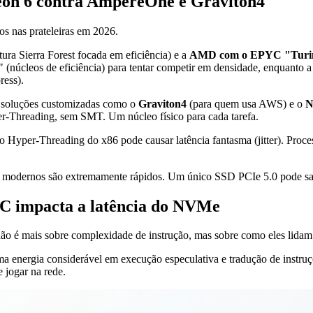
Xeon 6 contra AmpereOne e Graviton4
os nas prateleiras em 2026.
tura Sierra Forest focada em eficiência) e a
AMD com o EPYC "Turi
 (núcleos de eficiência) para tentar competir em densidade, enquanto 
ess).
s soluções customizadas como o
Graviton4
(para quem usa AWS) e o
N
per-Threading, sem SMT. Um núcleo físico para cada tarefa.
yper-Threading do x86 pode causar latência fantasma (jitter). Proce
odernos são extremamente rápidos. Um único SSD PCIe 5.0 pode satu
SC impacta a latência do NVMe
 é mais sobre complexidade de instrução, mas sobre como eles lidam
a energia considerável em execução especulativa e tradução de instru
 jogar na rede.