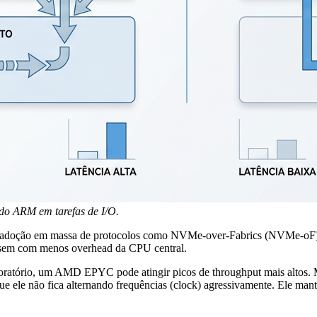
 do ARM em tarefas de I/O.
 adoção em massa de protocolos como NVMe-over-Fabrics (NVMe-oF), o
rsem com menos overhead da CPU central.
boratório, um AMD EPYC pode atingir picos de throughput mais altos. M
 ele não fica alternando frequências (clock) agressivamente. Ele manté