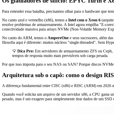
Os gladiadores de silício: EPYC Turin e 
Para entender essa batalha, precisamos olhar para o hardware que tem
No canto azul e vermelho (x86), temos a
Intel com o Xeon 6
(arquite
resolve problemas de armazenamento. A Intel agora empilha "E-cores"
conectividade massiva para arrays NVMe (Non-Volatile Memory Expr
No canto do ARM, temos o
AmpereOne
e seus sucessores, além da
filosofia aqui é diferente: muitos núcleos "single-threaded". Sem Hy
💡
Dica Pro:
Em servidores de armazenamento ZFS ou Ceph, o H
tempos de resposta muito mais previsíveis sob carga pesada.
Por que isso importa para o seu NAS ou SAN? Porque discos NVMe m
Arquitetura sob o capô: como o design RI
A diferença fundamental entre CISC (x86) e RISC (ARM) em 2026 não
Quando você solicita um arquivo de um servidor x86, a CPU gasta um
pesado, mas é um exagero para simplesmente tirar dados de um SSD e