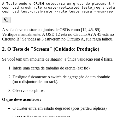
# Teste onde o CRUSH colocaria um grupo de placement (P
ceph osd crush rule create-replicated teste_regra defau
A saída deve mostrar conjuntos de OSDs como
[12, 45, 89]
.
Verifique manualmente: A OSD 12 está no Circuito A? A 45 está no
Circuito B? Se todas as 3 estiverem no Circuito A, sua regra falhou.
2. O Teste de "Scream" (Cuidado: Produção)
Se você tem um ambiente de
staging
, a única validação real é física.
Inicie uma carga de trabalho de escrita (ex:
fio
).
Desligue fisicamente o switch de agregação de um domínio
(ou o disjuntor de um rack).
Observe o
ceph -w
.
O que deve acontecer:
O cluster entra em estado
degraded
(pois perdeu réplicas).