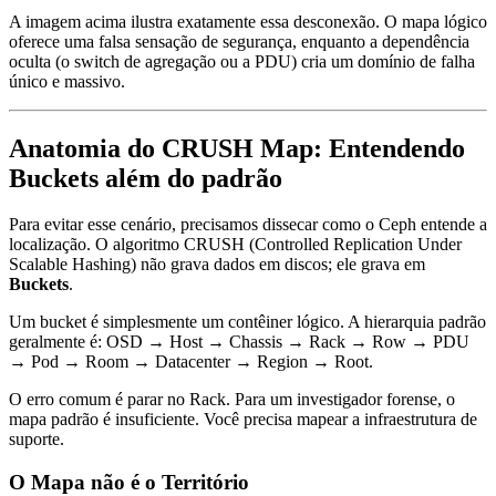
A imagem acima ilustra exatamente essa desconexão. O mapa lógico
oferece uma falsa sensação de segurança, enquanto a dependência
oculta (o switch de agregação ou a PDU) cria um domínio de falha
único e massivo.
Anatomia do CRUSH Map: Entendendo
Buckets além do padrão
Para evitar esse cenário, precisamos dissecar como o Ceph entende a
localização. O algoritmo CRUSH (Controlled Replication Under
Scalable Hashing) não grava dados em discos; ele grava em
Buckets
.
Um bucket é simplesmente um contêiner lógico. A hierarquia padrão
geralmente é:
OSD
→
Host
→
Chassis
→
Rack
→
Row
→
PDU
→
Pod
→
Room
→
Datacenter
→
Region
→
Root
.
O erro comum é parar no
Rack
. Para um investigador forense, o
mapa padrão é insuficiente. Você precisa mapear a infraestrutura de
suporte.
O Mapa não é o Território