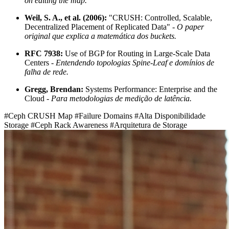
on editing the map.
Weil, S. A., et al. (2006):
"CRUSH: Controlled, Scalable,
Decentralized Placement of Replicated Data" -
O paper
original que explica a matemática dos buckets.
RFC 7938:
Use of BGP for Routing in Large-Scale Data
Centers -
Entendendo topologias Spine-Leaf e domínios de
falha de rede.
Gregg, Brendan:
Systems Performance: Enterprise and the
Cloud -
Para metodologias de medição de latência.
#Ceph CRUSH Map
#Failure Domains
#Alta Disponibilidade
Storage
#Ceph Rack Awareness
#Arquitetura de Storage