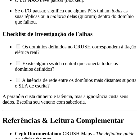
O I/O
NÃO
deve pausar (blocked).
Se o I/O pausar, significa que alguns PGs tinham
todas
as
suas réplicas ou a
maioria
delas (quorum) dentro do domínio
que falhou.
Checklist de Investigação de Falhas
Os domínios definidos no CRUSH correspondem à fiação
elétrica real?
Existe algum switch central que conecta todos os
domínios definidos?
A latência de rede entre os domínios mais distantes suporta
o SLA de escrita?
A paranóia custa dinheiro e latência, mas a ignorância custa seus
dados. Escolha seu veneno com sabedoria.
Referências & Leitura Complementar
Ceph Documentation:
CRUSH Maps -
The definitive guide