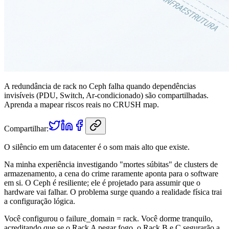
A redundância de rack no Ceph falha quando dependências
invisíveis (PDU, Switch, Ar-condicionado) são compartilhadas.
Aprenda a mapear riscos reais no CRUSH map.
Compartilhar:
O silêncio em um datacenter é o som mais alto que existe.
Na minha experiência investigando "mortes súbitas" de clusters de
armazenamento, a cena do crime raramente aponta para o software
em si. O Ceph é resiliente; ele é projetado para assumir que o
hardware vai falhar. O problema surge quando a realidade física trai
a configuração lógica.
Você configurou o
failure_domain = rack
. Você dorme tranquilo,
acreditando que se o Rack A pegar fogo, o Rack B e C segurarão a