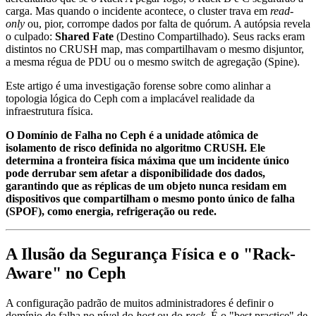
carga. Mas quando o incidente acontece, o cluster trava em
read-
only
ou, pior, corrompe dados por falta de quórum. A autópsia revela
o culpado:
Shared Fate
(Destino Compartilhado). Seus racks eram
distintos no CRUSH map, mas compartilhavam o mesmo disjuntor,
a mesma régua de PDU ou o mesmo switch de agregação (Spine).
Este artigo é uma investigação forense sobre como alinhar a
topologia lógica do Ceph com a implacável realidade da
infraestrutura física.
O Domínio de Falha no Ceph é a unidade atômica de
isolamento de risco definida no algoritmo CRUSH. Ele
determina a fronteira física máxima que um incidente único
pode derrubar sem afetar a disponibilidade dos dados,
garantindo que as réplicas de um objeto nunca residam em
dispositivos que compartilham o mesmo ponto único de falha
(SPOF), como energia, refrigeração ou rede.
A Ilusão da Segurança Física e o "Rack-
Aware" no Ceph
A configuração padrão de muitos administradores é definir o
domínio de falha no nível do
host
ou do
rack
. É o "best practice" de