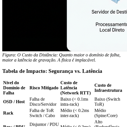
Figura: O Custo da Distância: Quanto maior o domínio de falha,
maior a latência de gravação. A física é implacável.
Tabela de Impacto: Segurança vs. Latência
Nível do
Custo de
Custo de
Domínio de
Risco Mitigado
Latência
Infraestrutura
Falha
(Network RTT)
Falha de
Baixo (< 0.1ms
Baixo (Switch
OSD / Host
Disco/Servidor
intra-rack)
ToR)
Falha de ToR
Médio (< 0.2ms
Médio
Rack
Switch / Cabo
inter-rack)
(Spine/Core)
Alto
Disjuntor / PDU
Row / PDU
Médio (< 0.3ms)
(Redundância