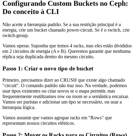
Configurando Custom Buckets no Ceph:
Do conceito à CLI
Não aceite a hierarquia padrão. Se a sua restrição principal é a
energia, crie um bucket chamado
power-circuit
. Se é o switch, crie
switch-group
.
Vamos operar. Suponha que temos 4 racks, mas eles estão divididos
em 2 circuitos de energia (A e B). Queremos garantir que nenhuma
réplica seja duplicada dentro do mesmo circuito.
Passo 1: Criar o novo tipo de bucket
Primeiro, precisamos dizer ao CRUSH que existe algo chamado
"circuit". O comando padrão não traz isso. Na verdade, podemos
usar tipos existentes ou criar novos se o mapa permitir, mas
frequentemente reutilizamos
row
ou
room
se a semântica encaixar.
Vamos ser puristas e adicionar um tipo se necessário, ou usar a
hierarquia lógica.
Vamos assumir que vamos agrupar racks em "Rows" que
representam nossos circuitos elétricos.
Passo 2: Mover os Racks para os Circuitos (Rows)