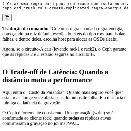
# Criar uma regra para pool replicado que isola no níve
Tradução do comando:
"Crie uma regra chamada
regra-energia
,
começando na raiz
default
, escolha buckets do tipo
row
para isolar
falhas, e dentro deles, escolha
host
para alocar as OSDs (leafs)."
Agora, se o
circuito-A
cair (levando rack1 e rack2), o Ceph garante
que as réplicas 2 e 3 estarão seguras no
circuito-B
.
O Trade-off de Latência: Quando a
distância mata a performance
Aqui entra o "Custo da Paranóia". Quanto mais seguro você quer
estar, mais longe você afasta seus domínios de falha. E a distância é
inimiga da latência de gravação.
O Ceph é fortemente consistente. Uma gravação (write) só é
confirmada ao cliente (ack) quando
todas
as réplicas ativas
confirmaram a gravação no journal/WAL.