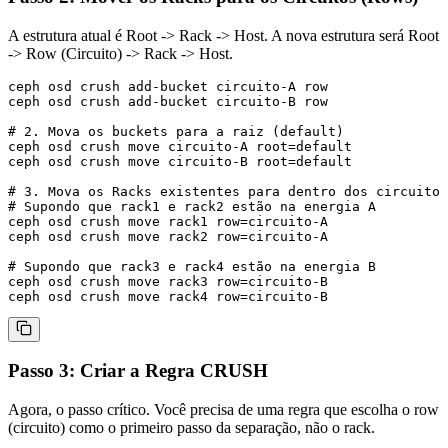
A estrutura atual é
Root -> Rack -> Host
. A nova estrutura será
Root
-> Row (Circuito) -> Rack -> Host
.
ceph osd crush add-bucket circuito-A row

ceph osd crush add-bucket circuito-B row

# 2. Mova os buckets para a raiz (default)

ceph osd crush move circuito-A root=default

ceph osd crush move circuito-B root=default

# 3. Mova os Racks existentes para dentro dos circuitos
# Supondo que rack1 e rack2 estão na energia A

ceph osd crush move rack1 row=circuito-A

ceph osd crush move rack2 row=circuito-A

# Supondo que rack3 e rack4 estão na energia B

ceph osd crush move rack3 row=circuito-B

Passo 3: Criar a Regra CRUSH
Agora, o passo crítico. Você precisa de uma regra que escolha o
row
(circuito) como o primeiro passo da separação, não o
rack
.