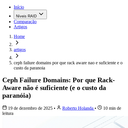
Início
Níveis RAID
Comparação
Artigos
Home
artigos
ceph failure domains por que rack aware nao e suficiente e o
custo da paranoia
Ceph Failure Domains: Por que Rack-
Aware não é suficiente (e o custo da
paranóia)
19 de dezembro de 2025
•
Roberto Holanda
•
10 min de
leitura