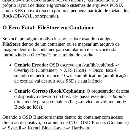
próprio layout de disco e ignorando sistemas de arquivos POSIX
como XFS ou ext4 (exceto por uma pequena partição de metadados
RocksDB/WAL, se separada).
O Erro Fatal: FileStore em Container
Se você, por algum motivo insano, estiver usando o antigo
FileStore
dentro de um container, ou se mapear um arquivo de
imagem dentro do container para simular um disco, você está
introduzindo o
OverlayFS
no caminho de escrita.
Cenário Errado:
OSD escreve em
/var/lib/ceph/osd/
->
OverlayFS (Container) -> XFS (Host) -> Disco. Isso é
suicídio de performance. O write amplification (amplificação
de escrita) vai destruir seus SSDs e sua latência.
Cenário Correto (Rook/Cephadm):
O orquestrador detecta
o dispositivo
/dev/sdb
no host. Ele passa esse
device handle
diretamente para o container (flag
--device
ou volume mode
Block
no K8s).
Quando o OSD BlueStore inicia dentro do container com acesso
direto ao dispositivo, o caminho de I/O é:
OSD Process (Container)
->
Syscall
->
Kernel Block Layer
->
Hardware
.