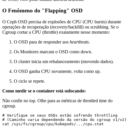
O Fenômeno do "Flapping" OSD
O Ceph OSD precisa de explosões de CPU (CPU bursts) durante
operações de recuperação (recovery/backfill) ou scrubbing. Se o
Cgroup cortar a CPU (throttle) exatamente nesse momento:
O OSD para de responder aos
heartbeats
.
Os Monitores marcam o OSD como
down
.
O cluster inicia um rebalanceamento (movendo dados).
O OSD ganha CPU novamente, volta como
up
.
O ciclo se repete.
Como medir se o container está sufocando:
Não confie no
top
. Olhe para as métricas de throttled time do
cgroup.
# Verifique se seus OSDs estão sofrendo throttling

# (Caminho varia dependendo da versão do cgroup v1/v2)

cat /sys/fs/cgroup/cpu/kubepods/.../cpu.stat
