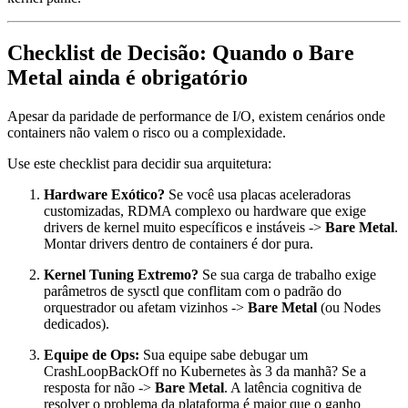
Checklist de Decisão: Quando o Bare
Metal ainda é obrigatório
Apesar da paridade de performance de I/O, existem cenários onde
containers não valem o risco ou a complexidade.
Use este checklist para decidir sua arquitetura:
Hardware Exótico?
Se você usa placas aceleradoras
customizadas, RDMA complexo ou hardware que exige
drivers de kernel muito específicos e instáveis ->
Bare Metal
.
Montar drivers dentro de containers é dor pura.
Kernel Tuning Extremo?
Se sua carga de trabalho exige
parâmetros de
sysctl
que conflitam com o padrão do
orquestrador ou afetam vizinhos ->
Bare Metal
(ou Nodes
dedicados).
Equipe de Ops:
Sua equipe sabe debugar um
CrashLoopBackOff
no Kubernetes às 3 da manhã? Se a
resposta for não ->
Bare Metal
. A latência cognitiva de
resolver o problema da plataforma é maior que o ganho