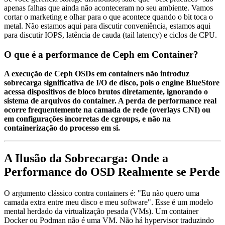
apenas falhas que ainda não aconteceram no seu ambiente. Vamos
cortar o marketing e olhar para o que acontece quando o bit toca o
metal. Não estamos aqui para discutir conveniência, estamos aqui
para discutir IOPS, latência de cauda (tail latency) e ciclos de CPU.
O que é a performance de Ceph em Container?
A execução de Ceph OSDs em containers não introduz
sobrecarga significativa de I/O de disco, pois o engine BlueStore
acessa dispositivos de bloco brutos diretamente, ignorando o
sistema de arquivos do container. A perda de performance real
ocorre frequentemente na camada de rede (overlays CNI) ou
em configurações incorretas de cgroups, e não na
containerização do processo em si.
A Ilusão da Sobrecarga: Onde a
Performance do OSD Realmente se Perde
O argumento clássico contra containers é: "Eu não quero uma
camada extra entre meu disco e meu software". Esse é um modelo
mental herdado da virtualização pesada (VMs). Um container
Docker ou Podman não é uma VM. Não há hypervisor traduzindo