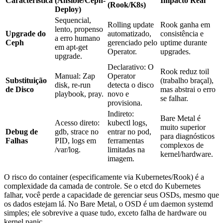
Característica
(Ansible/Ceph-
Impacto Real
(Rook/K8s)
Deploy)
Sequencial,
Rolling update
Rook ganha em
lento, propenso
Upgrade do
automatizado,
consistência e
a erro humano
Ceph
gerenciado pelo
uptime durante
em
apt-get
Operator.
upgrades.
upgrade
.
Declarativo: O
Rook reduz toil
Manual: Zap
Operator
Substituição
(trabalho braçal),
disk, re-run
detecta o disco
de Disco
mas abstrai o erro
playbook, pray.
novo e
se falhar.
provisiona.
Indireto:
Bare Metal é
Acesso direto:
kubectl logs
,
muito superior
Debug de
gdb
,
strace
no
entrar no pod,
para diagnósticos
Falhas
PID, logs em
ferramentas
complexos de
/var/log
.
limitadas na
kernel/hardware.
imagem.
O risco do container (especificamente via Kubernetes/Rook) é a
complexidade da camada de controle. Se o etcd do Kubernetes
falhar, você perde a capacidade de gerenciar seus OSDs, mesmo que
os dados estejam lá. No Bare Metal, o OSD é um daemon systemd
simples; ele sobrevive a quase tudo, exceto falha de hardware ou
kernel panic.