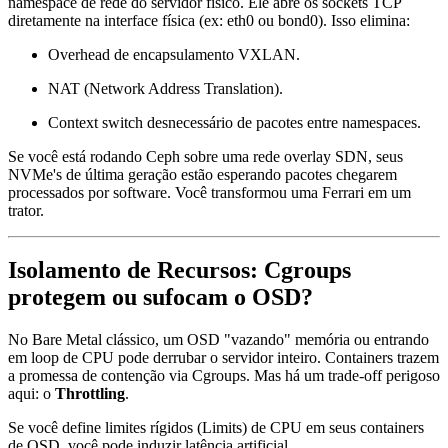
namespace de rede do servidor físico. Ele abre os sockets TCP
diretamente na interface física (ex:
eth0
ou
bond0
). Isso elimina:
Overhead de encapsulamento VXLAN.
NAT (Network Address Translation).
Context switch desnecessário de pacotes entre namespaces.
Se você está rodando Ceph sobre uma rede overlay SDN, seus
NVMe's de última geração estão esperando pacotes chegarem
processados por software. Você transformou uma Ferrari em um
trator.
Isolamento de Recursos: Cgroups
protegem ou sufocam o OSD?
No Bare Metal clássico, um OSD "vazando" memória ou entrando
em loop de CPU pode derrubar o servidor inteiro. Containers trazem
a promessa de contenção via Cgroups. Mas há um trade-off perigoso
aqui: o
Throttling
.
Se você define limites rígidos (Limits) de CPU em seus containers
de OSD, você pode induzir latência artificial.