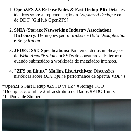
OpenZFS 2.3 Release Notes & Fast Dedup PR:
Detalhes
técnicos sobre a implementação do
Log-based Dedup
e cotas
de DDT. [GitHub OpenZFS]
SNIA (Storage Networking Industry Association)
Dictionary:
Definições padronizadas de
Data Deduplication
e
Rehydration
.
JEDEC SSD Specifications:
Para entender as implicações
de
Write Amplification
em SSDs de consumo vs Enterprise
quando submetidos a workloads de metadados intensos.
"ZFS on Linux" Mailing List Archives:
Discussões
históricas sobre
DDT Spill
e performance de
Special VDEVs
.
#OpenZFS Fast Dedup
#ZSTD vs LZ4
#Storage TCO
#Deduplicação Inline
#Infraestrutura de Dados
#VDO Linux
#Latência de Storage