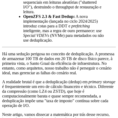
sequenciais em leituras aleatórias ("shattered
I/O"), destruindo o throughput de restauração e
leitura.
OpenZFS 2.3 & Fast Dedup:
A nova
implementação (lançada no ciclo 2024/2025)
introduz cotas para a DDT e
prefetching
inteligente, mas a regra de ouro permanece: use
Special VDEVs
(NVMe) para metadados ou não
use deduplicação.
Há uma sedução perigosa no conceito de deduplicação. A promessa
de armazenar 100 TB de dados em 20 TB de disco físico parece, à
primeira vista, o Santo Graal da eficiência de infraestrutura. No
entanto, como arquitetos, nosso trabalho não é perseguir o cenário
ideal, mas gerenciar as falhas do cenário real.
A realidade brutal é que a deduplicação (dedup) em
primary storage
é frequentemente um erro de cálculo financeiro e técnico. Diferente
da compressão (como LZ4 ou ZSTD), que hoje é
computacionalmente barata e quase sempre recomendada, a
deduplicação impõe uma "taxa de imposto" contínua sobre cada
operação de I/O.
Neste artigo, vamos dissecar a matemática por trás desse recurso,