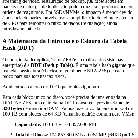
streaming de vídeo, restauração de backup,
full table scans
em
bancos de dados), a deduplicação pode reduzir sua performance em
ordens de magnitude. Em SSDs/NVMe, o impacto é menor devido
à ausência de partes móveis, mas a amplificação de leitura e o custo
de CPU para remontar o fluxo de dados (reidratação) ainda
introduzem latência.
A Matemática da Entropia e o Estouro da Tabela
Hash (DDT)
O coração da deduplicação no ZFS (e na maioria dos sistemas
enterprise) é a
DDT (Dedup Table)
. É uma tabela hash gigante que
mapeia a assinatura (checksum, geralmente SHA-256) de cada
bloco para sua localização física.
Aqui entra o cálculo de TCO que muitos ignoram.
Para cada bloco único no disco, você precisa de uma entrada na
DDT. No ZFS, uma entrada na DDT consome aproximadamente
320 bytes
de memória RAM. Vamos fazer a conta para um pool de
100 TB com blocos de 64 KB (tamanho padrão comum para VMs):
Capacidade:
100 TB = 104.857.600 MB.
Total de Blocos:
104.857.600 MB / 0.064 MB (64KB) ≈ 1.6