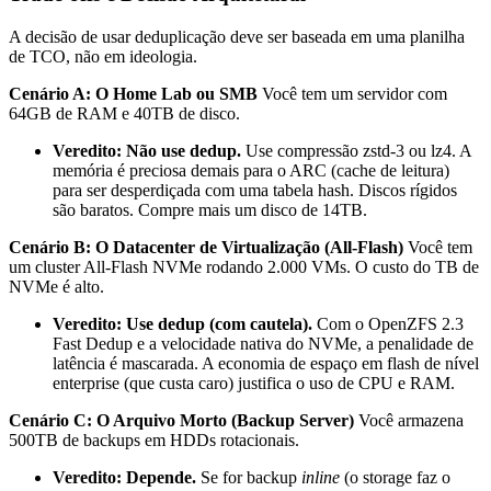
A decisão de usar deduplicação deve ser baseada em uma planilha
de TCO, não em ideologia.
Cenário A: O Home Lab ou SMB
Você tem um servidor com
64GB de RAM e 40TB de disco.
Veredito:
Não use dedup.
Use compressão
zstd-3
ou
lz4
. A
memória é preciosa demais para o ARC (cache de leitura)
para ser desperdiçada com uma tabela hash. Discos rígidos
são baratos. Compre mais um disco de 14TB.
Cenário B: O Datacenter de Virtualização (All-Flash)
Você tem
um cluster All-Flash NVMe rodando 2.000 VMs. O custo do TB de
NVMe é alto.
Veredito:
Use dedup (com cautela).
Com o OpenZFS 2.3
Fast Dedup e a velocidade nativa do NVMe, a penalidade de
latência é mascarada. A economia de espaço em flash de nível
enterprise (que custa caro) justifica o uso de CPU e RAM.
Cenário C: O Arquivo Morto (Backup Server)
Você armazena
500TB de backups em HDDs rotacionais.
Veredito:
Depende.
Se for backup
inline
(o storage faz o