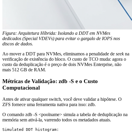
Figura: Arquitetura Híbrida: Isolando a DDT em NVMes
dedicados (Special VDEVs) para evitar o gargalo de IOPS nos
discos de dados.
Ao mover a DDT para NVMes, eliminamos a penalidade de
seek
na
verificação de existência do bloco. O custo de TCO muda: agora o
custo da deduplicação é o preço de dois NVMes Enterprise, não
mais 512 GB de RAM.
Métricas de Validação: zdb -S e o Custo
Computacional
Antes de ativar qualquer switch, você deve validar a hipótese. O
ZFS fornece uma ferramenta nativa para isso:
zdb
.
O comando
zdb -S <poolname>
simula a tabela de deduplicação na
memória sem ativá-la, varrendo todos os metadados atuais.
Simulated DDT histogram:
