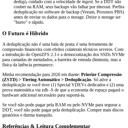
dedup), cuidado com a velocidade de
ingest
. Se a DDT não
couber na RAM, seus backups vão falhar por
timeout
. Prefira
deduplicação no software de backup (Veeam, Proxmox PBS)
antes de enviar os dados para o storage. Deixe o storage ser
"burro" e rápido.
O Futuro é Híbrido
A deduplicação não é uma bala de prata; é uma ferramenta de
compressão financeira com efeitos colaterais técnicos severos. Com
a introdução do OpenZFS 2.3 e a democratização dos SSDs NVMe
para camadas de metadados, a barreira de entrada diminuiu, mas a
física da latência permanece.
Minha recomendação para 2026 em diante:
Priorize Compressão
(ZSTD) > Tiering Automático > Deduplicação
. Só ative a
deduplicação se você tiver (1) Special VDEVs dedicados e (2) uma
prova matemática via
zdb -S
de que a economia de espaço pagará o
hardware adicional necessário para suportá-la.
Se você não pode pagar pela RAM ou pelo NVMe para segurar a
DDT, você não pode pagar pela deduplicação. Compre mais discos
giratórios e durma tranquilo.
Referências & Leitura Complementar