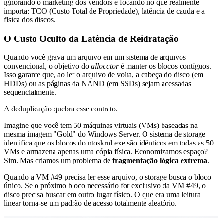
ignorando o marketing dos vendors e focando no que realmente
importa: TCO (Custo Total de Propriedade), latência de cauda e a
física dos discos.
O Custo Oculto da Latência de Reidratação
Quando você grava um arquivo em um sistema de arquivos
convencional, o objetivo do
allocator
é manter os blocos contíguos.
Isso garante que, ao ler o arquivo de volta, a cabeça do disco (em
HDDs) ou as páginas da NAND (em SSDs) sejam acessadas
sequencialmente.
A deduplicação quebra esse contrato.
Imagine que você tem 50 máquinas virtuais (VMs) baseadas na
mesma imagem "Gold" do Windows Server. O sistema de storage
identifica que os blocos do
ntoskrnl.exe
são idênticos em todas as 50
VMs e armazena apenas uma cópia física. Economizamos espaço?
Sim. Mas criamos um problema de
fragmentação lógica extrema
.
Quando a VM #49 precisa ler esse arquivo, o storage busca o bloco
único. Se o próximo bloco necessário for exclusivo da VM #49, o
disco precisa buscar em outro lugar físico. O que era uma leitura
linear torna-se um padrão de acesso totalmente aleatório.