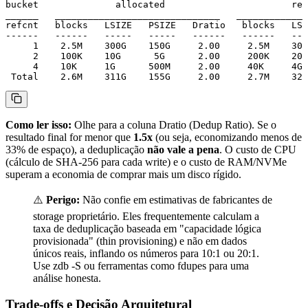
bucket              allocated                       ref
______   ______________________________   _____________
refcnt   blocks   LSIZE   PSIZE   Dratio   blocks   LSI
------   ------   -----   -----   ------   ------   ---
     1    2.5M    300G    150G     2.00     2.5M    300
     2    100K    10G      5G      2.00     200K    20G
     4    10K     1G      500M     2.00     40K     4G 
Como ler isso:
Olhe para a coluna
Dratio
(Dedup Ratio). Se o
resultado final for menor que
1.5x
(ou seja, economizando menos de
33% de espaço), a deduplicação
não vale a pena
. O custo de CPU
(cálculo de SHA-256 para cada write) e o custo de RAM/NVMe
superam a economia de comprar mais um disco rígido.
⚠️
Perigo:
Não confie em estimativas de fabricantes de
storage proprietário. Eles frequentemente calculam a
taxa de deduplicação baseada em "capacidade lógica
provisionada" (thin provisioning) e não em dados
únicos reais, inflando os números para 10:1 ou 20:1.
Use
zdb -S
ou ferramentas como
fdupes
para uma
análise honesta.
Trade-offs e Decisão Arquitetural