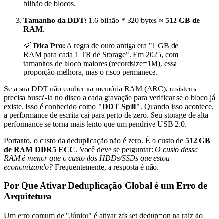
bilhão de blocos.
Tamanho da DDT:
1.6 bilhão * 320 bytes ≈
512 GB de
RAM
.
💡
Dica Pro:
A regra de ouro antiga era "1 GB de
RAM para cada 1 TB de Storage". Em 2025, com
tamanhos de bloco maiores (recordsize=1M), essa
proporção melhora, mas o risco permanece.
Se a sua DDT não couber na memória RAM (ARC), o sistema
precisa buscá-la no disco a cada gravação para verificar se o bloco já
existe. Isso é conhecido como
"DDT Spill"
. Quando isso acontece,
a performance de escrita cai para perto de zero. Seu storage de alta
performance se torna mais lento que um pendrive USB 2.0.
Portanto, o custo da deduplicação não é zero. É o custo de
512 GB
de RAM DDR5 ECC
. Você deve se perguntar:
O custo dessa
RAM é menor que o custo dos HDDs/SSDs que estou
economizando?
Frequentemente, a resposta é não.
Por Que Ativar Deduplicação Global é um Erro de
Arquitetura
Um erro comum de "Júnior" é ativar
zfs set dedup=on
na raiz do