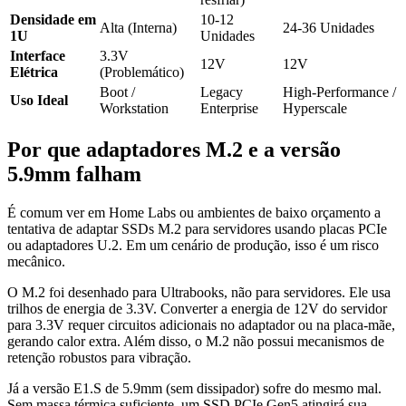
Densidade em
10-12
Alta (Interna)
24-36 Unidades
1U
Unidades
Interface
3.3V
12V
12V
Elétrica
(Problemático)
Boot /
Legacy
High-Performance /
Uso Ideal
Workstation
Enterprise
Hyperscale
Por que adaptadores M.2 e a versão
5.9mm falham
É comum ver em Home Labs ou ambientes de baixo orçamento a
tentativa de adaptar SSDs M.2 para servidores usando placas PCIe
ou adaptadores U.2. Em um cenário de produção, isso é um risco
mecânico.
O M.2 foi desenhado para Ultrabooks, não para servidores. Ele usa
trilhos de energia de 3.3V. Converter a energia de 12V do servidor
para 3.3V requer circuitos adicionais no adaptador ou na placa-mãe,
gerando calor extra. Além disso, o M.2 não possui mecanismos de
retenção robustos para vibração.
Já a versão E1.S de 5.9mm (sem dissipador) sofre do mesmo mal.
Sem massa térmica suficiente, um SSD PCIe Gen5 atingirá sua