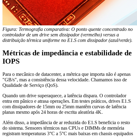
Figura: Termografia comparativa: O ponto quente concentrado no
controlador de um drive sem dissipador (vermelho) versus a
distribuição térmica uniforme no E1.S com dissipador (azul/verde).
Métricas de impedância e estabilidade de
IOPS
Para o mecânico de datacenter, a métrica que importa não é apenas
"GB/s", mas a consistência dessa velocidade. Chamamos isso de
Qualidade de Serviço (QoS).
Quando um drive superaquece, a latência dispara. O controlador
entra em pânico e atrasa operações. Em testes práticos, drives E1.S
com dissipadores de 15mm ou 25mm mantêm curvas de latência
planas mesmo após 24 horas de escrita aleatória 4K.
Além disso, a impedância de ar reduzida do E1.S beneficia o resto
do sistema. Sensores térmicos nas CPUs e DIMMs de memória
registram temperaturas 3°C a 5°C mais baixas em chassis equipados