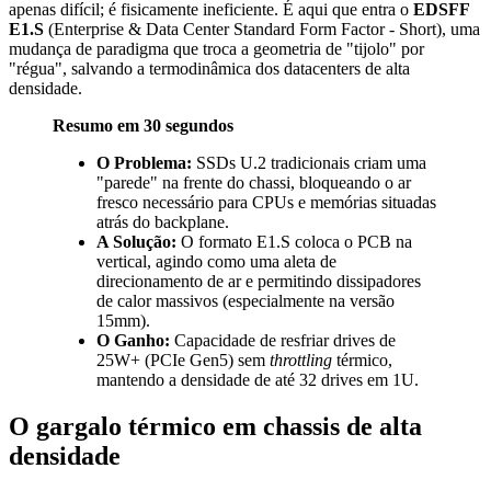
apenas difícil; é fisicamente ineficiente. É aqui que entra o
EDSFF
E1.S
(Enterprise & Data Center Standard Form Factor - Short), uma
mudança de paradigma que troca a geometria de "tijolo" por
"régua", salvando a termodinâmica dos datacenters de alta
densidade.
Resumo em 30 segundos
O Problema:
SSDs U.2 tradicionais criam uma
"parede" na frente do chassi, bloqueando o ar
fresco necessário para CPUs e memórias situadas
atrás do backplane.
A Solução:
O formato E1.S coloca o PCB na
vertical, agindo como uma aleta de
direcionamento de ar e permitindo dissipadores
de calor massivos (especialmente na versão
15mm).
O Ganho:
Capacidade de resfriar drives de
25W+ (PCIe Gen5) sem
throttling
térmico,
mantendo a densidade de até 32 drives em 1U.
O gargalo térmico em chassis de alta
densidade