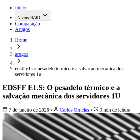
Início
Níveis RAID
Comparação
Artigos
Home
artigos
edsff e1s o pesadelo termico e a salvacao mecanica dos
servidores 1u
EDSFF E1.S: O pesadelo térmico e a
salvação mecânica dos servidores 1U
7 de janeiro de 2026
•
Carlos Ornelas
•
9 min de leitura