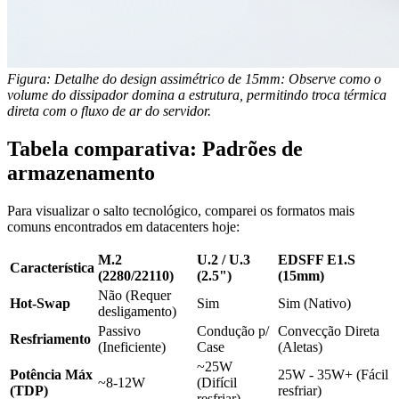
Figura: Detalhe do design assimétrico de 15mm: Observe como o
volume do dissipador domina a estrutura, permitindo troca térmica
direta com o fluxo de ar do servidor.
Tabela comparativa: Padrões de
armazenamento
Para visualizar o salto tecnológico, comparei os formatos mais
comuns encontrados em datacenters hoje:
M.2
U.2 / U.3
EDSFF E1.S
Característica
(2280/22110)
(2.5")
(15mm)
Não (Requer
Hot-Swap
Sim
Sim (Nativo)
desligamento)
Passivo
Condução p/
Convecção Direta
Resfriamento
(Ineficiente)
Case
(Aletas)
~25W
Potência Máx
25W - 35W+ (Fácil
~8-12W
(Difícil
(TDP)
resfriar)
resfriar)