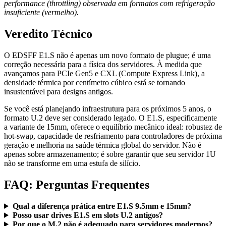
performance (throttling) observada em formatos com refrigeração
insuficiente (vermelho).
Veredito Técnico
O EDSFF E1.S não é apenas um novo formato de plugue; é uma
correção necessária para a física dos servidores. À medida que
avançamos para PCIe Gen5 e CXL (Compute Express Link), a
densidade térmica por centímetro cúbico está se tornando
insustentável para designs antigos.
Se você está planejando infraestrutura para os próximos 5 anos, o
formato U.2 deve ser considerado legado. O E1.S, especificamente
a variante de 15mm, oferece o equilíbrio mecânico ideal: robustez de
hot-swap, capacidade de resfriamento para controladores de próxima
geração e melhoria na saúde térmica global do servidor. Não é
apenas sobre armazenamento; é sobre garantir que seu servidor 1U
não se transforme em uma estufa de silício.
FAQ: Perguntas Frequentes
Qual a diferença prática entre E1.S 9.5mm e 15mm?
Posso usar drives E1.S em slots U.2 antigos?
Por que o M.2 não é adequado para servidores modernos?