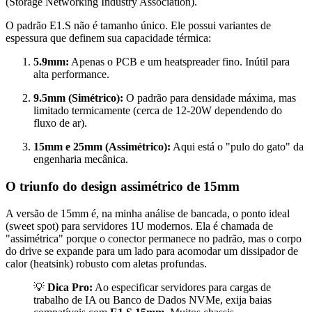
(Storage Networking Industry Association).
O padrão E1.S não é tamanho único. Ele possui variantes de
espessura que definem sua capacidade térmica:
5.9mm:
Apenas o PCB e um heatspreader fino. Inútil para
alta performance.
9.5mm (Simétrico):
O padrão para densidade máxima, mas
limitado termicamente (cerca de 12-20W dependendo do
fluxo de ar).
15mm e 25mm (Assimétrico):
Aqui está o "pulo do gato" da
engenharia mecânica.
O triunfo do design assimétrico de 15mm
A versão de 15mm é, na minha análise de bancada, o ponto ideal
(sweet spot) para servidores 1U modernos. Ela é chamada de
"assimétrica" porque o conector permanece no padrão, mas o corpo
do drive se expande para um lado para acomodar um dissipador de
calor (heatsink) robusto com aletas profundas.
💡
Dica Pro:
Ao especificar servidores para cargas de
trabalho de IA ou Banco de Dados NVMe, exija baias