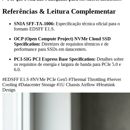
Referências & Leitura Complementar
SNIA SFF-TA-1006:
Especificação técnica oficial para o
formato EDSFF E1.S.
OCP (Open Compute Project) NVMe Cloud SSD
Specification:
Diretrizes de requisitos térmicos e de
performance para SSDs em datacenters.
PCI-SIG PCI Express Base Specification:
Detalhes sobre
os requisitos de energia e largura de banda para PCIe 5.0 e
6.0.
#EDSFF E1.S
#NVMe PCIe Gen5
#Thermal Throttling
#Server
Cooling
#Datacenter Storage
#1U Chassis Airflow
#Heatsink
Design