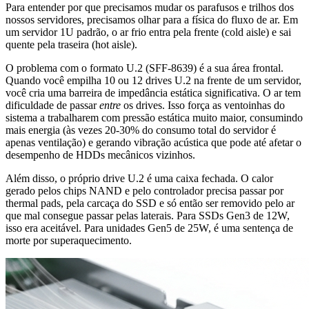
Para entender por que precisamos mudar os parafusos e trilhos dos
nossos servidores, precisamos olhar para a física do fluxo de ar. Em
um servidor 1U padrão, o ar frio entra pela frente (cold aisle) e sai
quente pela traseira (hot aisle).
O problema com o formato U.2 (SFF-8639) é a sua área frontal.
Quando você empilha 10 ou 12 drives U.2 na frente de um servidor,
você cria uma barreira de impedância estática significativa. O ar tem
dificuldade de passar
entre
os drives. Isso força as ventoinhas do
sistema a trabalharem com pressão estática muito maior, consumindo
mais energia (às vezes 20-30% do consumo total do servidor é
apenas ventilação) e gerando vibração acústica que pode até afetar o
desempenho de HDDs mecânicos vizinhos.
Além disso, o próprio drive U.2 é uma caixa fechada. O calor
gerado pelos chips NAND e pelo controlador precisa passar por
thermal pads, pela carcaça do SSD e só então ser removido pelo ar
que mal consegue passar pelas laterais. Para SSDs Gen3 de 12W,
isso era aceitável. Para unidades Gen5 de 25W, é uma sentença de
morte por superaquecimento.