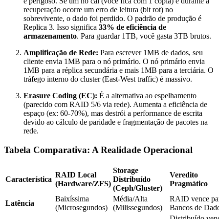
é perigoso. Se um nó cai (você fica com 1 cópia) e durante a
recuperação ocorre um erro de leitura (bit rot) no
sobrevivente, o dado foi perdido. O padrão de produção é
Replica 3. Isso significa
33% de eficiência de
armazenamento
. Para guardar 1TB, você gasta 3TB brutos.
Amplificação de Rede:
Para escrever 1MB de dados, seu
cliente envia 1MB para o nó primário. O nó primário envia
1MB para a réplica secundária e mais 1MB para a terciária. O
tráfego interno do cluster (East-West traffic) é massivo.
Erasure Coding (EC):
É a alternativa ao espelhamento
(parecido com RAID 5/6 via rede). Aumenta a eficiência de
espaço (ex: 60-70%), mas destrói a performance de escrita
devido ao cálculo de paridade e fragmentação de pacotes na
rede.
Tabela Comparativa: A Realidade Operacional
Storage
RAID Local
Veredito
Característica
Distribuído
(Hardware/ZFS)
Pragmático
(Ceph/Gluster)
Baixíssima
Média/Alta
RAID vence pa
Latência
(Microsegundos)
(Milissegundos)
Bancos de Dado
Distribuído ven