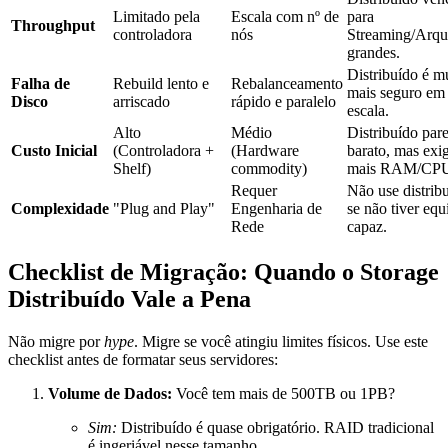
Limitado pela
Escala com nº de
para
Throughput
controladora
nós
Streaming/Arqu
grandes.
Distribuído é m
Falha de
Rebuild lento e
Rebalanceamento
mais seguro em
Disco
arriscado
rápido e paralelo
escala.
Alto
Médio
Distribuído par
Custo Inicial
(Controladora +
(Hardware
barato, mas exi
Shelf)
commodity)
mais RAM/CP
Requer
Não use distrib
Complexidade
"Plug and Play"
Engenharia de
se não tiver equ
Rede
capaz.
Checklist de Migração: Quando o Storage
Distribuído Vale a Pena
Não migre por
hype
. Migre se você atingiu limites físicos. Use este
checklist antes de formatar seus servidores:
Volume de Dados:
Você tem mais de 500TB ou 1PB?
Sim:
Distribuído é quase obrigatório. RAID tradicional
é ingeriável nesse tamanho.