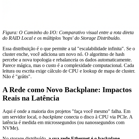
Figura: O Caminho do I/O: Comparativo visual entre a rota direta
do RAID Local e os múltiplos 'hops' do Storage Distribuído.
Essa distribuição é o que permite a tal "escalabilidade infinita". Se o
cluster enche, você adiciona um novo nó. O algoritmo de hash
percebe a nova topologia e rebalanceia os dados automaticamente.
Parece mágica, mas o custo é a complexidade computacional. Cada
leitura ou escrita exige cálculo de CPU e lookup de mapa de cluster.
Não é "grátis".
A Rede como Novo Backplane: Impactos
Reais na Latência
Aqui é onde a maioria dos projetos "faça você mesmo" falha. Em
um servidor local, o
backplane
conecta o disco à CPU via PCIe. A
latência é medida em microssegundos (ou nanossegundos com
NVMe).
No storage distribuído,
a sua rede Ethernet é o backplane
.