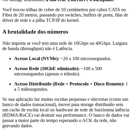
Você trocou trilhas de cobre de 10 centímetros por cabos CAT6 ou
Fibra de 20 metros, passando por switches, buffers de porta, filas de
driver de rede e a pilha TCP/IP do kernel.
A brutalidade dos números
Não importa se você tem uma rede de 10Gbps ou 40Gbps. Largura
de banda (throughput) não é Latência.
Acesso Local (NVMe):
~20 a 100 microssegundos.
Acesso Rede (10GbE otimizado):
~100 a 500
microssegundos (apenas o trânsito).
Acesso Distribuído (Rede + Protocolo + Disco Remoto):
1
a 5 milissegundos.
Se sua aplicação faz muitas escritas pequenas e síncronas (como um
banco de dados transacional), mover para storage distribuído sem
um cache de escrita local ou hardware de rede de baixíssima latência
(RDMA/RoCE) vai destruir sua performance. O banco de dados vai
passar a maior parte do tempo esperando o
ACK
da rede, não
gravando dados.