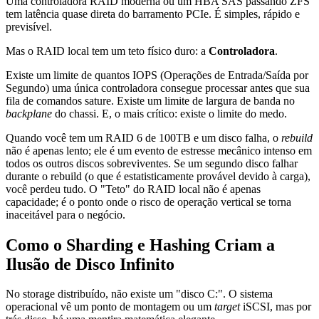
Uma controladora RAID moderna ou um HBA SAS passando ZFS
tem latência quase direta do barramento PCIe. É simples, rápido e
previsível.
Mas o RAID local tem um teto físico duro: a
Controladora
.
Existe um limite de quantos IOPS (Operações de Entrada/Saída por
Segundo) uma única controladora consegue processar antes que sua
fila de comandos sature. Existe um limite de largura de banda no
backplane
do chassi. E, o mais crítico: existe o limite do medo.
Quando você tem um RAID 6 de 100TB e um disco falha, o
rebuild
não é apenas lento; ele é um evento de estresse mecânico intenso em
todos os outros discos sobreviventes. Se um segundo disco falhar
durante o rebuild (o que é estatisticamente provável devido à carga),
você perdeu tudo. O "Teto" do RAID local não é apenas
capacidade; é o ponto onde o risco de operação vertical se torna
inaceitável para o negócio.
Como o Sharding e Hashing Criam a
Ilusão de Disco Infinito
No storage distribuído, não existe um "disco C:". O sistema
operacional vê um ponto de montagem ou um
target
iSCSI, mas por