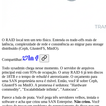
O RAID local tem um teto físico. Entenda os trade-offs reais de
latência, complexidade de rede e consistência ao migrar para storage
distribuído (Ceph, GlusterFS, MinIO).
Compartilhar:
Todo sysadmin chega nesse momento. O servidor de arquivos
principal está com 95% de ocupação. O array RAID 6 já tem discos
de 18TB e o tempo de
rebuild
é aterrorizante. O orçamento para
uma SAN proprietária nova é risível. Então, você lê sobre Ceph,
GlusterFS ou MinIO. A promessa é sedutora: "Hardware
commodity", "Escalabilidade infinita", "Autocura".
Parece a bala de prata. Você pega três servidores velhos, instala o
software e acha que criou uma SAN Enterprise.
Não criou.
Você
acabou de trocar um problema de gerenciamento de disco por um