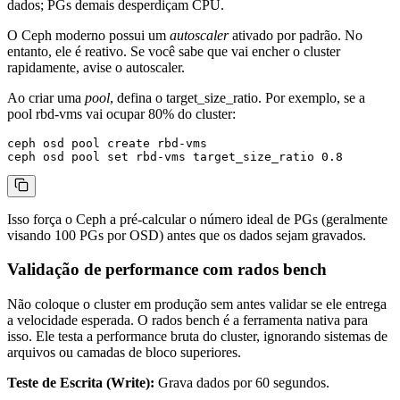
dados; PGs demais desperdiçam CPU.
O Ceph moderno possui um
autoscaler
ativado por padrão. No
entanto, ele é reativo. Se você sabe que vai encher o cluster
rapidamente, avise o autoscaler.
Ao criar uma
pool
, defina o
target_size_ratio
. Por exemplo, se a
pool
rbd-vms
vai ocupar 80% do cluster:
ceph osd pool create rbd-vms

Isso força o Ceph a pré-calcular o número ideal de PGs (geralmente
visando 100 PGs por OSD) antes que os dados sejam gravados.
Validação de performance com rados bench
Não coloque o cluster em produção sem antes validar se ele entrega
a velocidade esperada. O
rados bench
é a ferramenta nativa para
isso. Ele testa a performance bruta do cluster, ignorando sistemas de
arquivos ou camadas de bloco superiores.
Teste de Escrita (Write):
Grava dados por 60 segundos.