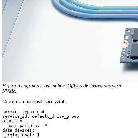
Figura: Diagrama esquemático: Offload de metadados para
NVMe.
Crie um arquivo
osd_spec.yaml
:
service_type: osd

service_id: default_drive_group

placement:

  host_pattern: '*'

data_devices:

  rotational: 1
