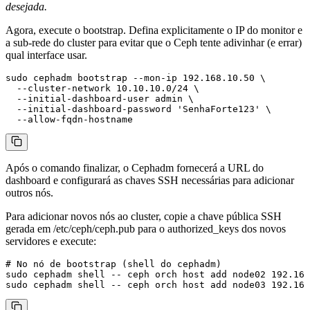
desejada.
Agora, execute o bootstrap. Defina explicitamente o IP do monitor e
a sub-rede do cluster para evitar que o Ceph tente adivinhar (e errar)
qual interface usar.
sudo cephadm bootstrap --mon-ip 192.168.10.50 \

  --cluster-network 10.10.10.0/24 \

  --initial-dashboard-user admin \

  --initial-dashboard-password 'SenhaForte123' \

Após o comando finalizar, o Cephadm fornecerá a URL do
dashboard e configurará as chaves SSH necessárias para adicionar
outros nós.
Para adicionar novos nós ao cluster, copie a chave pública SSH
gerada em
/etc/ceph/ceph.pub
para o
authorized_keys
dos novos
servidores e execute:
# No nó de bootstrap (shell do cephadm)

sudo cephadm shell -- ceph orch host add node02 192.168