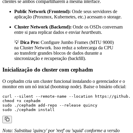
clientes se ambos compartilharem a mesma interface.
Public Network (Frontend):
Onde seus servidores de
aplicação (Proxmox, Kubernetes, etc.) acessam o storage.
Cluster Network (Backend):
Onde os OSDs conversam
entre si para replicar dados e enviar
heartbeats
.
💡
Dica Pro:
Configure Jumbo Frames (MTU 9000)
na Cluster Network. Isso reduz a sobrecarga da CPU
ao transferir grandes blocos de dados durante a
sincronização e recuperação (backfill).
Inicialização do cluster com cephadm
O
cephadm
cria um cluster funcional instalando o gerenciador e o
monitor em um nó inicial (bootstrap node). Baixe o binário oficial:
curl --silent --remote-name --location https://github.c
chmod +x cephadm

sudo ./cephadm add-repo --release quincy

Nota: Substitua 'quincy' por 'reef' ou 'squid' conforme a versão