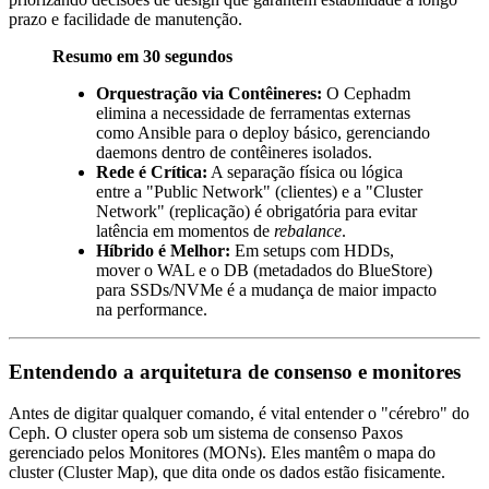
prazo e facilidade de manutenção.
Resumo em 30 segundos
Orquestração via Contêineres:
O Cephadm
elimina a necessidade de ferramentas externas
como Ansible para o deploy básico, gerenciando
daemons dentro de contêineres isolados.
Rede é Crítica:
A separação física ou lógica
entre a "Public Network" (clientes) e a "Cluster
Network" (replicação) é obrigatória para evitar
latência em momentos de
rebalance
.
Híbrido é Melhor:
Em setups com HDDs,
mover o WAL e o DB (metadados do BlueStore)
para SSDs/NVMe é a mudança de maior impacto
na performance.
Entendendo a arquitetura de consenso e monitores
Antes de digitar qualquer comando, é vital entender o "cérebro" do
Ceph. O cluster opera sob um sistema de consenso Paxos
gerenciado pelos Monitores (MONs). Eles mantêm o mapa do
cluster (Cluster Map), que dita onde os dados estão fisicamente.