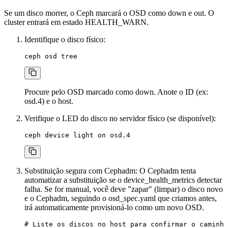
Se um disco morrer, o Ceph marcará o OSD como
down
e
out
. O
cluster entrará em estado
HEALTH_WARN
.
Identifique o disco físico:
Procure pelo OSD marcado como
down
. Anote o ID (ex:
osd.4
) e o host.
Verifique o LED do disco no servidor físico (se disponível):
Substituição segura com Cephadm: O Cephadm tenta
automatizar a substituição se o
device_health_metrics
detectar
falha. Se for manual, você deve "zapar" (limpar) o disco novo
e o Cephadm, seguindo o
osd_spec.yaml
que criamos antes,
irá automaticamente provisioná-lo como um novo OSD.
# Liste os discos no host para confirmar o caminho