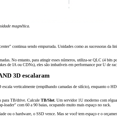
nsidade magnética.
data center" continua sendo empurrada. Unidades como as sucessoras da
s. No entanto, para atingir esses números, utiliza-se QLC (4 bits por 
akes de IA ou CDNs), eles são imbatíveis em performance por U de rac
NAND 3D escalaram
D escala verticalmente (empilhando camadas de silício), enquanto o HD
s para TB/drive. Calcule
TB/Slot
. Um servidor 1U moderno com réguas 
p-loader" com 60 a 90 baias, ocupando muito mais espaço no rack.
tricidade ou o hardware, o SSD vence. Mas se você tem espaço e o orça