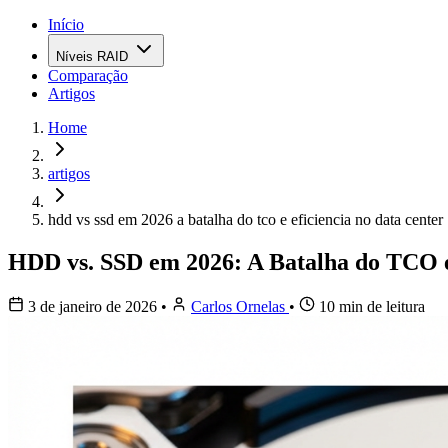
Início
Níveis RAID
Comparação
Artigos
Home
artigos
hdd vs ssd em 2026 a batalha do tco e eficiencia no data center
HDD vs. SSD em 2026: A Batalha do TCO e
3 de janeiro de 2026
•
Carlos Ornelas
•
10 min de leitura