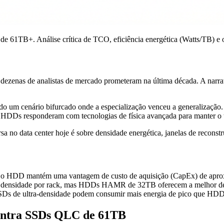
B+. Análise crítica de TCO, eficiência energética (Watts/TB) e o v
 dezenas de analistas de mercado prometeram na última década. A narrati
endo um cenário bifurcado onde a especialização venceu a generaliz
 os HDDs responderam com tecnologias de física avançada para manter o t
sa no data center hoje é sobre densidade energética, janelas de recon
, o HDD mantém uma vantagem de custo de aquisição (CapEx) de aprox
sidade por rack, mas HDDs HAMR de 32TB oferecem a melhor densi
s de ultra-densidade podem consumir mais energia de pico que HDDs,
ontra SSDs QLC de 61TB