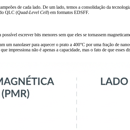
 campeões de cada lado. De um lado, temos a consolidação da tecnolo
 do QLC (
Quad-Level Cell
) em formatos EDSFF.
 possível escrever bits menores sem que eles se tornassem magneticamen
m um nanolaser para aquecer o prato a 400°C por uma fração de nanoss
O que impressiona não é apenas a capacidade, mas o fato de que esses 