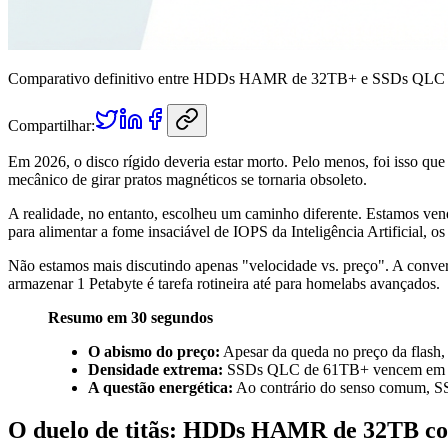
Comparativo definitivo entre HDDs HAMR de 32TB+ e SSDs QLC de 61T
Compartilhar:
Em 2026, o disco rígido deveria estar morto. Pelo menos, foi isso que
mecânico de girar pratos magnéticos se tornaria obsoleto.
A realidade, no entanto, escolheu um caminho diferente. Estamos v
para alimentar a fome insaciável de IOPS da Inteligência Artificial,
Não estamos mais discutindo apenas "velocidade vs. preço". A conver
armazenar 1 Petabyte é tarefa rotineira até para homelabs avançados.
Resumo em 30 segundos
O abismo do preço:
Apesar da queda no preço da flash
Densidade extrema:
SSDs QLC de 61TB+ vencem em den
A questão energética:
Ao contrário do senso comum, SSD
O duelo de titãs: HDDs HAMR de 32TB c