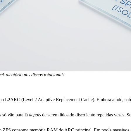
ek aleatório nos discos rotacionais.
mo L2ARC (Level 2 Adaptive Replacement Cache). Embora ajude, sob um
só vão para lá
depois
de serem lidos do disco lento repetidas vezes. Se
 o ZFS consome memória RAM do ARC principal. Em pools massivos, 