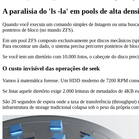
A paralisia do 'ls -la' em pools de alta den
Quando você executa um comando simples de listagem ou uma busc
ponteiros de bloco (no mundo ZFS).
Em um pool ZFS composto exclusivamente por discos mecânicos (spinn
Para encontrar um dado, o sistema precisa percorrer ponteiros de bloc
Se você tem um diretório com 10.000 fotos, o cabeçote do disco precisa
O custo invisível das operações de seek
Vamos à matemática forense. Um HDD moderno de 7200 RPM consegue r
Se listar aquele diretório exige 2.000 leituras de metadados de 4KB 
São 20 segundos de espera onde a taxa de transferência (throughput) é
infraestrutura de storage tradicional colapsa sob o peso da própria co