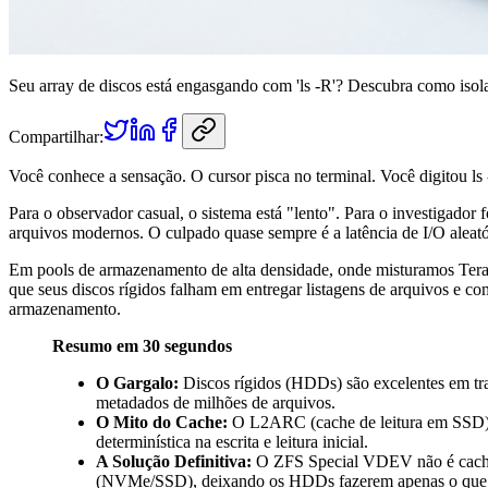
Seu array de discos está engasgando com 'ls -R'? Descubra como is
Compartilhar:
Você conhece a sensação. O cursor pisca no terminal. Você digitou
ls
Para o observador casual, o sistema está "lento". Para o investigador 
arquivos modernos. O culpado quase sempre é a latência de I/O aleat
Em pools de armazenamento de alta densidade, onde misturamos Terab
que seus discos rígidos falham em entregar listagens de arquivos e c
armazenamento.
Resumo em 30 segundos
O Gargalo:
Discos rígidos (HDDs) são excelentes em tran
metadados de milhões de arquivos.
O Mito do Cache:
O L2ARC (cache de leitura em SSD) a
determinística na escrita e leitura inicial.
A Solução Definitiva:
O ZFS Special VDEV não é cache; 
(NVMe/SSD), deixando os HDDs fazerem apenas o que sa