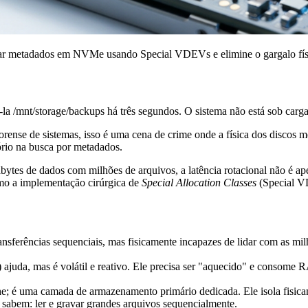
olar metadados em NVMe usando Special VDEVs e elimine o gargalo fís
 -la /mnt/storage/backups
há três segundos. O sistema não está sob carg
forense de sistemas, isso é uma cena de crime onde a física dos discos 
ório na busca por metadados.
ytes de dados com milhões de arquivos, a latência rotacional não é a
omo a implementação cirúrgica de
Special Allocation Classes
(Special V
sferências sequenciais, mas fisicamente incapazes de lidar com as milh
juda, mas é volátil e reativo. Ele precisa ser "aquecido" e consome 
é uma camada de armazenamento primário dedicada. Ele isola fisicam
bem: ler e gravar grandes arquivos sequencialmente.