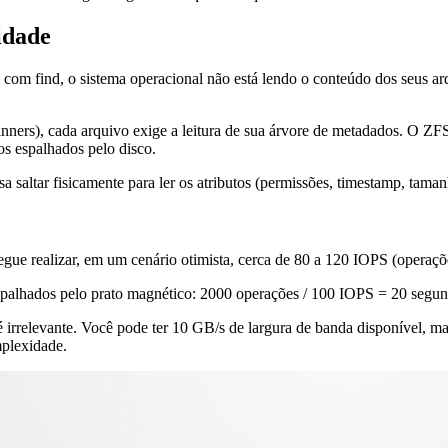
sidade
a com
find
, o sistema operacional não está lendo o conteúdo dos seus ar
ers), cada arquivo exige a leitura de sua árvore de metadados. O ZF
os espalhados pelo disco.
 saltar fisicamente para ler os atributos (permissões, timestamp, taman
ealizar, em um cenário otimista, cerca de 80 a 120 IOPS (operações 
espalhados pelo prato magnético:
2000 operações / 100 IOPS = 20 segu
 irrelevante. Você pode ter 10 GB/s de largura de banda disponível, mas
mplexidade.