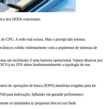
ico dos HDDs rotacionais.
a de CPU. A rede está ociosa. Mas o prompt não retorna.
mecânicos colidiu violentamente com a arquitetura de sistemas de
penas um incômodo; é uma barreira operacional. Vamos dissecar por
DEVs) no ZFS altera fundamentalmente a topologia do seu
ares de operações de busca (IOPS) aleatórias exigidas para ler
RAM para indexação, falhando em garantir performance
ente os metadados (e pequenos blocos) em flash