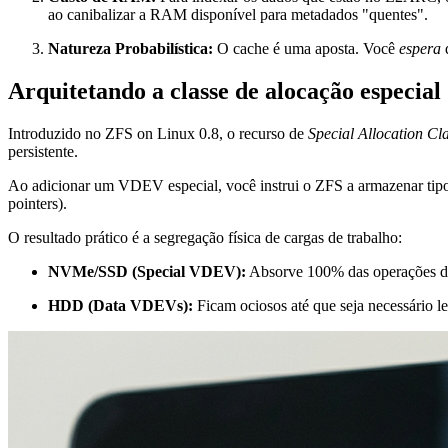
ao canibalizar a RAM disponível para metadados "quentes".
Natureza Probabilística:
O cache é uma aposta. Você
espera
q
Arquitetando a classe de alocação especial
Introduzido no ZFS on Linux 0.8, o recurso de
Special Allocation Cl
persistente.
Ao adicionar um VDEV especial, você instrui o ZFS a armazenar tipo
pointers).
O resultado prático é a segregação física de cargas de trabalho:
NVMe/SSD (Special VDEV):
Absorve 100% das operações de 
HDD (Data VDEVs):
Ficam ociosos até que seja necessário l