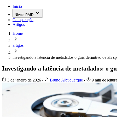
Início
Níveis RAID
Comparação
Artigos
Home
artigos
investigando a latencia de metadados o guia definitivo de zfs s
Investigando a latência de metadados: o g
3 de janeiro de 2026
•
Bruno Albuquerque
•
9 min de leitur