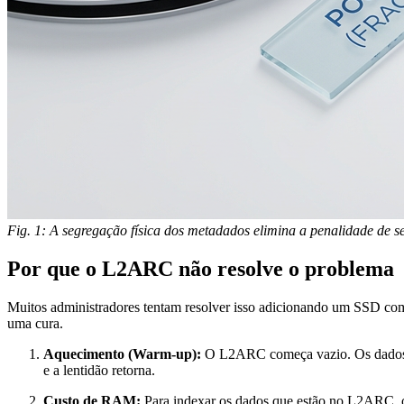
Fig. 1: A segregação física dos metadados elimina a penalidade de se
Por que o L2ARC não resolve o problema
Muitos administradores tentam resolver isso adicionando um SSD co
uma cura.
Aquecimento (Warm-up):
O L2ARC começa vazio. Os dados 
e a lentidão retorna.
Custo de RAM:
Para indexar os dados que estão no L2ARC,