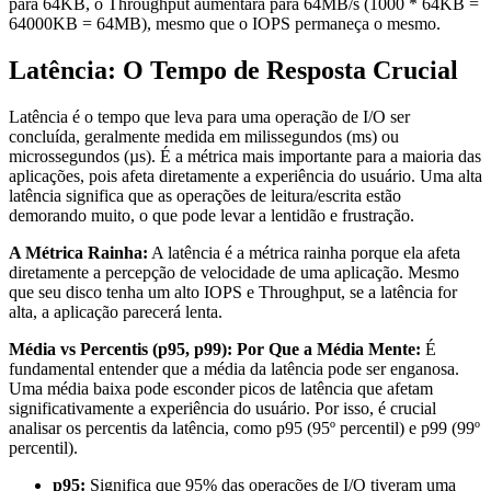
para 64KB, o Throughput aumentará para 64MB/s (1000 * 64KB =
64000KB = 64MB), mesmo que o IOPS permaneça o mesmo.
Latência: O Tempo de Resposta Crucial
Latência é o tempo que leva para uma operação de I/O ser
concluída, geralmente medida em milissegundos (ms) ou
microssegundos (µs). É a métrica mais importante para a maioria das
aplicações, pois afeta diretamente a experiência do usuário. Uma alta
latência significa que as operações de leitura/escrita estão
demorando muito, o que pode levar a lentidão e frustração.
A Métrica Rainha:
A latência é a métrica rainha porque ela afeta
diretamente a percepção de velocidade de uma aplicação. Mesmo
que seu disco tenha um alto IOPS e Throughput, se a latência for
alta, a aplicação parecerá lenta.
Média vs Percentis (p95, p99): Por Que a Média Mente:
É
fundamental entender que a média da latência pode ser enganosa.
Uma média baixa pode esconder picos de latência que afetam
significativamente a experiência do usuário. Por isso, é crucial
analisar os percentis da latência, como p95 (95º percentil) e p99 (99º
percentil).
p95:
Significa que 95% das operações de I/O tiveram uma