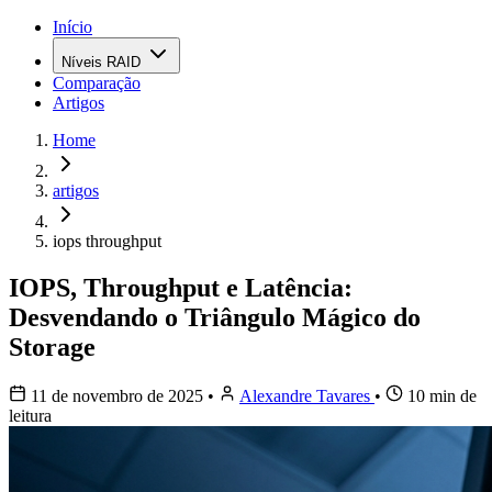
Início
Níveis RAID
Comparação
Artigos
Home
artigos
iops throughput
IOPS, Throughput e Latência:
Desvendando o Triângulo Mágico do
Storage
11 de novembro de 2025
•
Alexandre Tavares
•
10 min de
leitura