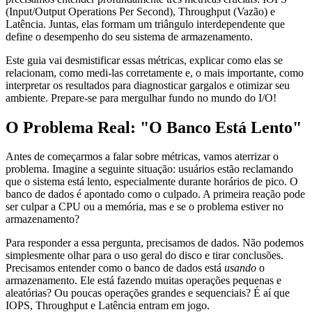
(Input/Output Operations Per Second), Throughput (Vazão) e
Latência. Juntas, elas formam um triângulo interdependente que
define o desempenho do seu sistema de armazenamento.
Este guia vai desmistificar essas métricas, explicar como elas se
relacionam, como medi-las corretamente e, o mais importante, como
interpretar os resultados para diagnosticar gargalos e otimizar seu
ambiente. Prepare-se para mergulhar fundo no mundo do I/O!
O Problema Real: "O Banco Está Lento"
Antes de começarmos a falar sobre métricas, vamos aterrizar o
problema. Imagine a seguinte situação: usuários estão reclamando
que o sistema está lento, especialmente durante horários de pico. O
banco de dados é apontado como o culpado. A primeira reação pode
ser culpar a CPU ou a memória, mas e se o problema estiver no
armazenamento?
Para responder a essa pergunta, precisamos de dados. Não podemos
simplesmente olhar para o uso geral do disco e tirar conclusões.
Precisamos entender como o banco de dados está
usando
o
armazenamento. Ele está fazendo muitas operações pequenas e
aleatórias? Ou poucas operações grandes e sequenciais? É aí que
IOPS, Throughput e Latência entram em jogo.