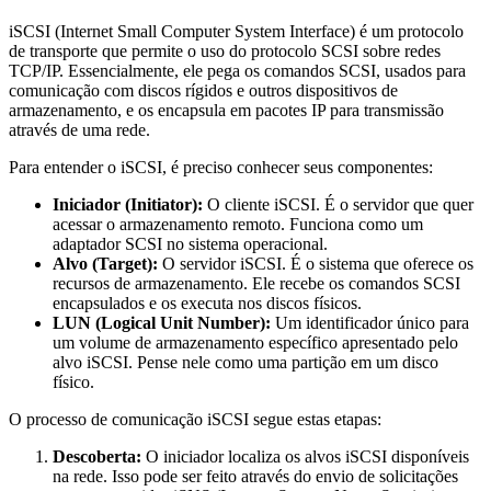
iSCSI (Internet Small Computer System Interface) é um protocolo
de transporte que permite o uso do protocolo SCSI sobre redes
TCP/IP. Essencialmente, ele pega os comandos SCSI, usados para
comunicação com discos rígidos e outros dispositivos de
armazenamento, e os encapsula em pacotes IP para transmissão
através de uma rede.
Para entender o iSCSI, é preciso conhecer seus componentes:
Iniciador (Initiator):
O cliente iSCSI. É o servidor que quer
acessar o armazenamento remoto. Funciona como um
adaptador SCSI no sistema operacional.
Alvo (Target):
O servidor iSCSI. É o sistema que oferece os
recursos de armazenamento. Ele recebe os comandos SCSI
encapsulados e os executa nos discos físicos.
LUN (Logical Unit Number):
Um identificador único para
um volume de armazenamento específico apresentado pelo
alvo iSCSI. Pense nele como uma partição em um disco
físico.
O processo de comunicação iSCSI segue estas etapas:
Descoberta:
O iniciador localiza os alvos iSCSI disponíveis
na rede. Isso pode ser feito através do envio de solicitações