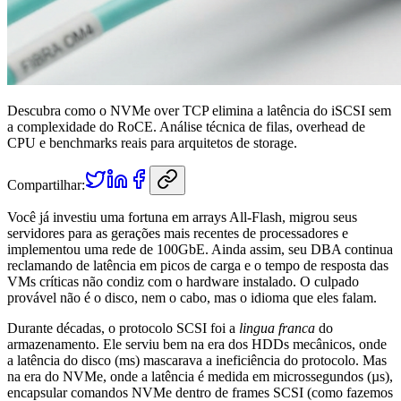
Descubra como o NVMe over TCP elimina a latência do iSCSI sem
a complexidade do RoCE. Análise técnica de filas, overhead de
CPU e benchmarks reais para arquitetos de storage.
Compartilhar:
Você já investiu uma fortuna em arrays All-Flash, migrou seus
servidores para as gerações mais recentes de processadores e
implementou uma rede de 100GbE. Ainda assim, seu DBA continua
reclamando de latência em picos de carga e o tempo de resposta das
VMs críticas não condiz com o hardware instalado. O culpado
provável não é o disco, nem o cabo, mas o idioma que eles falam.
Durante décadas, o protocolo SCSI foi a
lingua franca
do
armazenamento. Ele serviu bem na era dos HDDs mecânicos, onde
a latência do disco (ms) mascarava a ineficiência do protocolo. Mas
na era do NVMe, onde a latência é medida em microssegundos (µs),
encapsular comandos NVMe dentro de frames SCSI (como fazemos