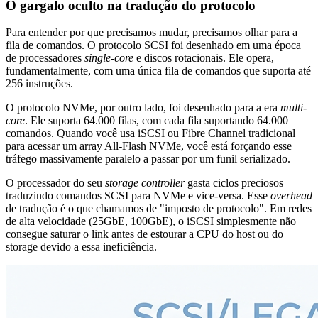
O gargalo oculto na tradução do protocolo
Para entender por que precisamos mudar, precisamos olhar para a
fila de comandos. O protocolo SCSI foi desenhado em uma época
de processadores
single-core
e discos rotacionais. Ele opera,
fundamentalmente, com uma única fila de comandos que suporta até
256 instruções.
O protocolo NVMe, por outro lado, foi desenhado para a era
multi-
core
. Ele suporta 64.000 filas, com cada fila suportando 64.000
comandos. Quando você usa iSCSI ou Fibre Channel tradicional
para acessar um array All-Flash NVMe, você está forçando esse
tráfego massivamente paralelo a passar por um funil serializado.
O processador do seu
storage controller
gasta ciclos preciosos
traduzindo comandos SCSI para NVMe e vice-versa. Esse
overhead
de tradução é o que chamamos de "imposto de protocolo". Em redes
de alta velocidade (25GbE, 100GbE), o iSCSI simplesmente não
consegue saturar o link antes de estourar a CPU do host ou do
storage devido a essa ineficiência.