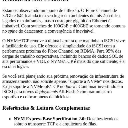
Estamos observando um ponto de inflexão. O Fibre Channel de
32Gb e 64Gb ainda tem seu lugar em ambientes de missão crítica
legados e mainframes, mas o custo por gigabit do Ethernet é
imbatível. Com switches de 100GbE e 400GbE se tornando comuns
no
spine
do datacenter, a convergência é inevitável.
O NVMe/TCP remove a última barreira que mantinha o iSCSI vivo:
a facilidade de uso. Ele oferece a simplicidade do iSCSI com a
performance próxima do Fibre Channel ou RDMA. Para 95% das
cargas de trabalho corporativas, incluindo bancos de dados SQL de
alta performance e VDI, o NVMe/TCP é mais do que suficiente; é a
escolha lógica.
Se você está planejando sua próxima renovação de infraestrutura de
armazenamento, não solicite apenas "suporte a NVMe" nos discos.
Exija suporte a NVMe-oF/TCP no
fabric
. Continuar investindo em
iSCSI para novos
deployments
All-Flash é comprar um carro
esportivo e colocar pneus de bicicleta.
Referências & Leitura Complementar
NVM Express Base Specification 2.0:
Detalhes técnicos
sobre o transporte TCP e a arquitetura de filas.