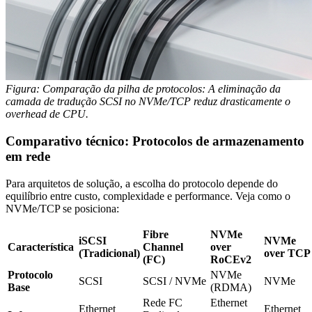
Figura: Comparação da pilha de protocolos: A eliminação da
camada de tradução SCSI no NVMe/TCP reduz drasticamente o
overhead de CPU.
Comparativo técnico: Protocolos de armazenamento
em rede
Para arquitetos de solução, a escolha do protocolo depende do
equilíbrio entre custo, complexidade e performance. Veja como o
NVMe/TCP se posiciona:
Fibre
NVMe
iSCSI
NVMe
Característica
Channel
over
(Tradicional)
over TCP
(FC)
RoCEv2
Protocolo
NVMe
SCSI
SCSI / NVMe
NVMe
Base
(RDMA)
Rede FC
Ethernet
Ethernet
Ethernet