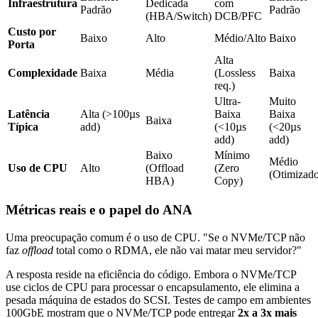
Infraestrutura
Dedicada
com
Padrão
Padrão
(HBA/Switch)
DCB/PFC
Custo por
Baixo
Alto
Médio/Alto
Baixo
Porta
Alta
Complexidade
Baixa
Média
(Lossless
Baixa
req.)
Ultra-
Muito
Latência
Alta (>100µs
Baixa
Baixa
Baixa
Típica
add)
(<10µs
(<20µs
add)
add)
Baixo
Mínimo
Médio
Uso de CPU
Alto
(Offload
(Zero
(Otimizad
HBA)
Copy)
Métricas reais e o papel do ANA
Uma preocupação comum é o uso de CPU. "Se o NVMe/TCP não
faz
offload
total como o RDMA, ele não vai matar meu servidor?"
A resposta reside na eficiência do código. Embora o NVMe/TCP
use ciclos de CPU para processar o encapsulamento, ele elimina a
pesada máquina de estados do SCSI. Testes de campo em ambientes
100GbE mostram que o NVMe/TCP pode entregar
2x a 3x mais