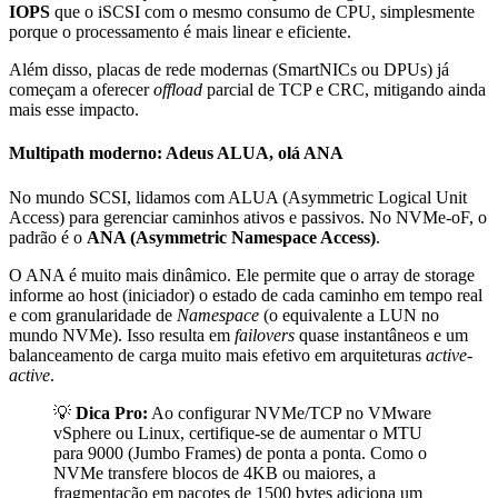
IOPS
que o iSCSI com o mesmo consumo de CPU, simplesmente
porque o processamento é mais linear e eficiente.
Além disso, placas de rede modernas (SmartNICs ou DPUs) já
começam a oferecer
offload
parcial de TCP e CRC, mitigando ainda
mais esse impacto.
Multipath moderno: Adeus ALUA, olá ANA
No mundo SCSI, lidamos com ALUA (Asymmetric Logical Unit
Access) para gerenciar caminhos ativos e passivos. No NVMe-oF, o
padrão é o
ANA (Asymmetric Namespace Access)
.
O ANA é muito mais dinâmico. Ele permite que o array de storage
informe ao host (iniciador) o estado de cada caminho em tempo real
e com granularidade de
Namespace
(o equivalente a LUN no
mundo NVMe). Isso resulta em
failovers
quase instantâneos e um
balanceamento de carga muito mais efetivo em arquiteturas
active-
active
.
💡
Dica Pro:
Ao configurar NVMe/TCP no VMware
vSphere ou Linux, certifique-se de aumentar o MTU
para 9000 (Jumbo Frames) de ponta a ponta. Como o
NVMe transfere blocos de 4KB ou maiores, a
fragmentação em pacotes de 1500 bytes adiciona um