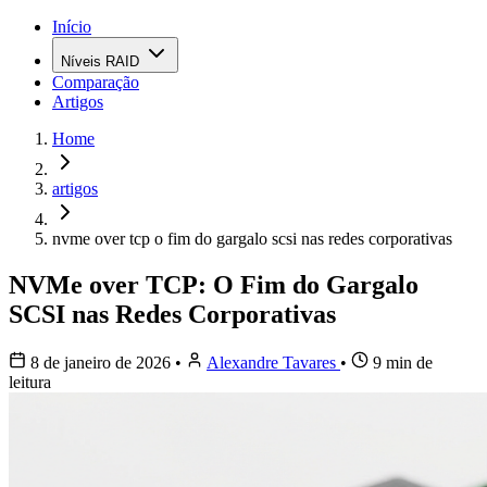
Início
Níveis RAID
Comparação
Artigos
Home
artigos
nvme over tcp o fim do gargalo scsi nas redes corporativas
NVMe over TCP: O Fim do Gargalo
SCSI nas Redes Corporativas
8 de janeiro de 2026
•
Alexandre Tavares
•
9 min de
leitura