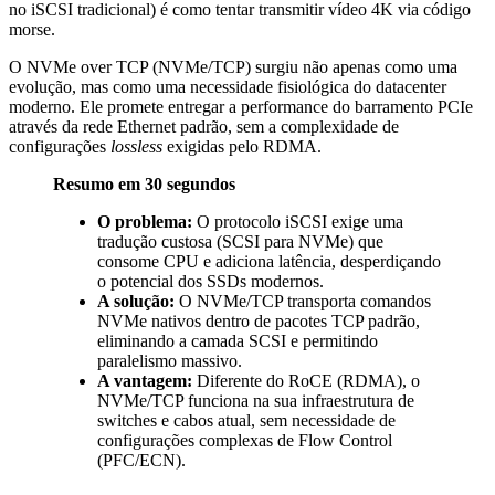
no iSCSI tradicional) é como tentar transmitir vídeo 4K via código
morse.
O NVMe over TCP (NVMe/TCP) surgiu não apenas como uma
evolução, mas como uma necessidade fisiológica do datacenter
moderno. Ele promete entregar a performance do barramento PCIe
através da rede Ethernet padrão, sem a complexidade de
configurações
lossless
exigidas pelo RDMA.
Resumo em 30 segundos
O problema:
O protocolo iSCSI exige uma
tradução custosa (SCSI para NVMe) que
consome CPU e adiciona latência, desperdiçando
o potencial dos SSDs modernos.
A solução:
O NVMe/TCP transporta comandos
NVMe nativos dentro de pacotes TCP padrão,
eliminando a camada SCSI e permitindo
paralelismo massivo.
A vantagem:
Diferente do RoCE (RDMA), o
NVMe/TCP funciona na sua infraestrutura de
switches e cabos atual, sem necessidade de
configurações complexas de Flow Control
(PFC/ECN).