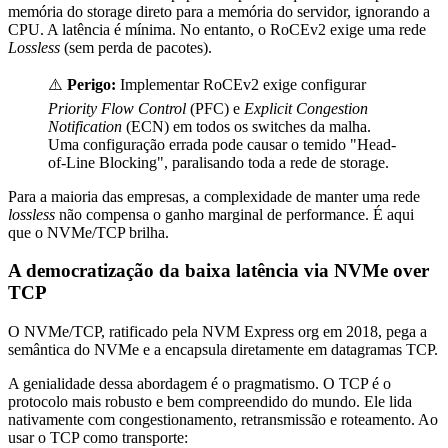
memória do storage direto para a memória do servidor, ignorando a
CPU. A latência é mínima. No entanto, o RoCEv2 exige uma rede
Lossless
(sem perda de pacotes).
⚠️
Perigo:
Implementar RoCEv2 exige configurar
Priority Flow Control
(PFC) e
Explicit Congestion
Notification
(ECN) em todos os switches da malha.
Uma configuração errada pode causar o temido "Head-
of-Line Blocking", paralisando toda a rede de storage.
Para a maioria das empresas, a complexidade de manter uma rede
lossless
não compensa o ganho marginal de performance. É aqui
que o NVMe/TCP brilha.
A democratização da baixa latência via NVMe over
TCP
O NVMe/TCP, ratificado pela NVM Express org em 2018, pega a
semântica do NVMe e a encapsula diretamente em datagramas TCP.
A genialidade dessa abordagem é o pragmatismo. O TCP é o
protocolo mais robusto e bem compreendido do mundo. Ele lida
nativamente com congestionamento, retransmissão e roteamento. Ao
usar o TCP como transporte: