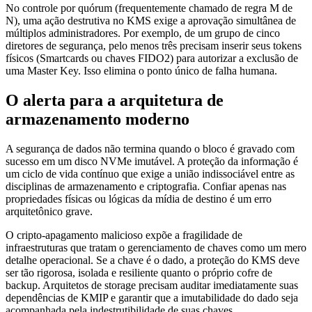
No controle por quórum (frequentemente chamado de regra M de
N), uma ação destrutiva no KMS exige a aprovação simultânea de
múltiplos administradores. Por exemplo, de um grupo de cinco
diretores de segurança, pelo menos três precisam inserir seus tokens
físicos (Smartcards ou chaves FIDO2) para autorizar a exclusão de
uma Master Key. Isso elimina o ponto único de falha humana.
O alerta para a arquitetura de
armazenamento moderno
A segurança de dados não termina quando o bloco é gravado com
sucesso em um disco NVMe imutável. A proteção da informação é
um ciclo de vida contínuo que exige a união indissociável entre as
disciplinas de armazenamento e criptografia. Confiar apenas nas
propriedades físicas ou lógicas da mídia de destino é um erro
arquitetônico grave.
O cripto-apagamento malicioso expõe a fragilidade de
infraestruturas que tratam o gerenciamento de chaves como um mero
detalhe operacional. Se a chave é o dado, a proteção do KMS deve
ser tão rigorosa, isolada e resiliente quanto o próprio cofre de
backup. Arquitetos de storage precisam auditar imediatamente suas
dependências de KMIP e garantir que a imutabilidade do dado seja
acompanhada pela indestrutibilidade de suas chaves.