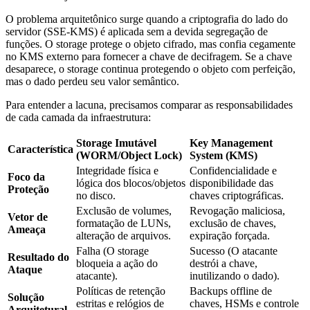
O problema arquitetônico surge quando a criptografia do lado do
servidor (SSE-KMS) é aplicada sem a devida segregação de
funções. O storage protege o objeto cifrado, mas confia cegamente
no KMS externo para fornecer a chave de decifragem. Se a chave
desaparece, o storage continua protegendo o objeto com perfeição,
mas o dado perdeu seu valor semântico.
Para entender a lacuna, precisamos comparar as responsabilidades
de cada camada da infraestrutura:
Storage Imutável
Key Management
Característica
(WORM/Object Lock)
System (KMS)
Integridade física e
Confidencialidade e
Foco da
lógica dos blocos/objetos
disponibilidade das
Proteção
no disco.
chaves criptográficas.
Exclusão de volumes,
Revogação maliciosa,
Vetor de
formatação de LUNs,
exclusão de chaves,
Ameaça
alteração de arquivos.
expiração forçada.
Falha (O storage
Sucesso (O atacante
Resultado do
bloqueia a ação do
destrói a chave,
Ataque
atacante).
inutilizando o dado).
Políticas de retenção
Backups offline de
Solução
estritas e relógios de
chaves, HSMs e controle
Arquitetural