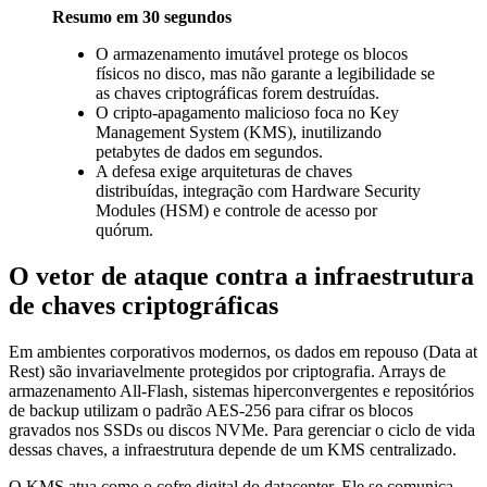
Resumo em 30 segundos
O armazenamento imutável protege os blocos
físicos no disco, mas não garante a legibilidade se
as chaves criptográficas forem destruídas.
O cripto-apagamento malicioso foca no Key
Management System (KMS), inutilizando
petabytes de dados em segundos.
A defesa exige arquiteturas de chaves
distribuídas, integração com Hardware Security
Modules (HSM) e controle de acesso por
quórum.
O vetor de ataque contra a infraestrutura
de chaves criptográficas
Em ambientes corporativos modernos, os dados em repouso (Data at
Rest) são invariavelmente protegidos por criptografia. Arrays de
armazenamento All-Flash, sistemas hiperconvergentes e repositórios
de backup utilizam o padrão AES-256 para cifrar os blocos
gravados nos SSDs ou discos NVMe. Para gerenciar o ciclo de vida
dessas chaves, a infraestrutura depende de um KMS centralizado.
O KMS atua como o cofre digital do datacenter. Ele se comunica