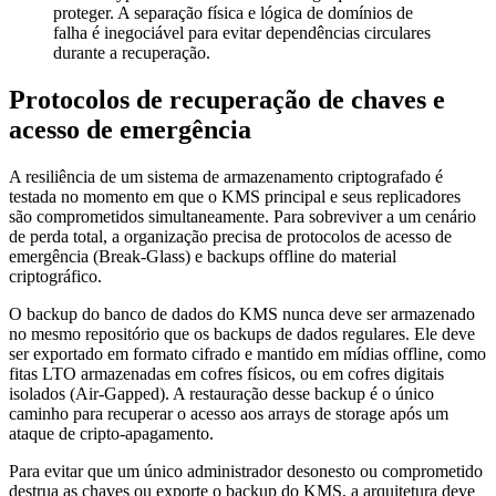
proteger. A separação física e lógica de domínios de
falha é inegociável para evitar dependências circulares
durante a recuperação.
Protocolos de recuperação de chaves e
acesso de emergência
A resiliência de um sistema de armazenamento criptografado é
testada no momento em que o KMS principal e seus replicadores
são comprometidos simultaneamente. Para sobreviver a um cenário
de perda total, a organização precisa de protocolos de acesso de
emergência (Break-Glass) e backups offline do material
criptográfico.
O backup do banco de dados do KMS nunca deve ser armazenado
no mesmo repositório que os backups de dados regulares. Ele deve
ser exportado em formato cifrado e mantido em mídias offline, como
fitas LTO armazenadas em cofres físicos, ou em cofres digitais
isolados (Air-Gapped). A restauração desse backup é o único
caminho para recuperar o acesso aos arrays de storage após um
ataque de cripto-apagamento.
Para evitar que um único administrador desonesto ou comprometido
destrua as chaves ou exporte o backup do KMS, a arquitetura deve