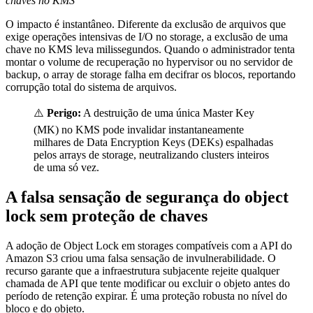
chaves no KMS
O impacto é instantâneo. Diferente da exclusão de arquivos que
exige operações intensivas de I/O no storage, a exclusão de uma
chave no KMS leva milissegundos. Quando o administrador tenta
montar o volume de recuperação no hypervisor ou no servidor de
backup, o array de storage falha em decifrar os blocos, reportando
corrupção total do sistema de arquivos.
⚠️
Perigo:
A destruição de uma única Master Key
(MK) no KMS pode invalidar instantaneamente
milhares de Data Encryption Keys (DEKs) espalhadas
pelos arrays de storage, neutralizando clusters inteiros
de uma só vez.
A falsa sensação de segurança do object
lock sem proteção de chaves
A adoção de Object Lock em storages compatíveis com a API do
Amazon S3 criou uma falsa sensação de invulnerabilidade. O
recurso garante que a infraestrutura subjacente rejeite qualquer
chamada de API que tente modificar ou excluir o objeto antes do
período de retenção expirar. É uma proteção robusta no nível do
bloco e do objeto.