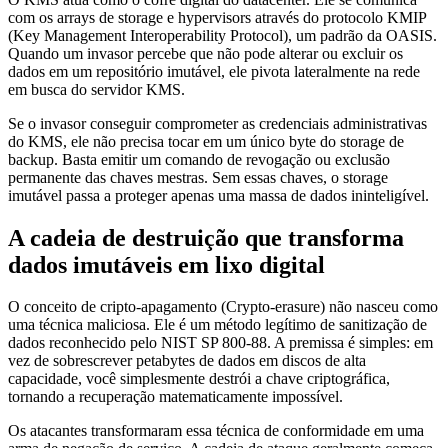
com os arrays de storage e hypervisors através do protocolo KMIP
(Key Management Interoperability Protocol), um padrão da OASIS.
Quando um invasor percebe que não pode alterar ou excluir os
dados em um repositório imutável, ele pivota lateralmente na rede
em busca do servidor KMS.
Se o invasor conseguir comprometer as credenciais administrativas
do KMS, ele não precisa tocar em um único byte do storage de
backup. Basta emitir um comando de revogação ou exclusão
permanente das chaves mestras. Sem essas chaves, o storage
imutável passa a proteger apenas uma massa de dados ininteligível.
A cadeia de destruição que transforma
dados imutáveis em lixo digital
O conceito de cripto-apagamento (Crypto-erasure) não nasceu como
uma técnica maliciosa. Ele é um método legítimo de sanitização de
dados reconhecido pelo NIST SP 800-88. A premissa é simples: em
vez de sobrescrever petabytes de dados em discos de alta
capacidade, você simplesmente destrói a chave criptográfica,
tornando a recuperação matematicamente impossível.
Os atacantes transformaram essa técnica de conformidade em uma