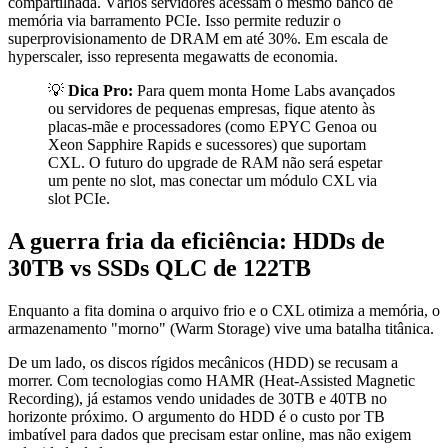
compartilhada. Vários servidores acessam o mesmo banco de
memória via barramento PCIe. Isso permite reduzir o
superprovisionamento de DRAM em até 30%. Em escala de
hyperscaler, isso representa megawatts de economia.
💡
Dica Pro:
Para quem monta Home Labs avançados
ou servidores de pequenas empresas, fique atento às
placas-mãe e processadores (como EPYC Genoa ou
Xeon Sapphire Rapids e sucessores) que suportam
CXL. O futuro do upgrade de RAM não será espetar
um pente no slot, mas conectar um módulo CXL via
slot PCIe.
A guerra fria da eficiência: HDDs de
30TB vs SSDs QLC de 122TB
Enquanto a fita domina o arquivo frio e o CXL otimiza a memória, o
armazenamento "morno" (Warm Storage) vive uma batalha titânica.
De um lado, os discos rígidos mecânicos (HDD) se recusam a
morrer. Com tecnologias como HAMR (Heat-Assisted Magnetic
Recording), já estamos vendo unidades de 30TB e 40TB no
horizonte próximo. O argumento do HDD é o custo por TB
imbatível para dados que precisam estar online, mas não exigem