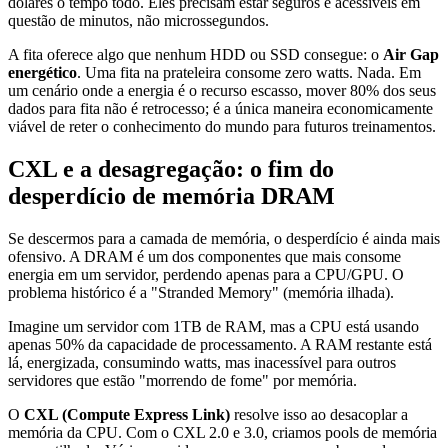
dólares o tempo todo. Eles precisam estar seguros e acessíveis em
questão de minutos, não microssegundos.
A fita oferece algo que nenhum HDD ou SSD consegue: o
Air Gap
energético
. Uma fita na prateleira consome zero watts. Nada. Em
um cenário onde a energia é o recurso escasso, mover 80% dos seus
dados para fita não é retrocesso; é a única maneira economicamente
viável de reter o conhecimento do mundo para futuros treinamentos.
CXL e a desagregação: o fim do
desperdício de memória DRAM
Se descermos para a camada de memória, o desperdício é ainda mais
ofensivo. A DRAM é um dos componentes que mais consome
energia em um servidor, perdendo apenas para a CPU/GPU. O
problema histórico é a "Stranded Memory" (memória ilhada).
Imagine um servidor com 1TB de RAM, mas a CPU está usando
apenas 50% da capacidade de processamento. A RAM restante está
lá, energizada, consumindo watts, mas inacessível para outros
servidores que estão "morrendo de fome" por memória.
O
CXL (Compute Express Link)
resolve isso ao desacoplar a
memória da CPU. Com o CXL 2.0 e 3.0, criamos pools de memória