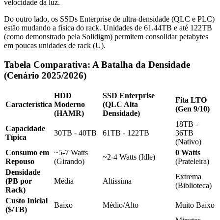
velocidade da luz.
Do outro lado, os SSDs Enterprise de ultra-densidade (QLC e PLC)
estão mudando a física do rack. Unidades de 61.44TB e até 122TB
(como demonstrado pela Solidigm) permitem consolidar petabytes
em poucas unidades de rack (U).
Tabela Comparativa: A Batalha da Densidade
(Cenário 2025/2026)
HDD
SSD Enterprise
Fita LTO
Característica
Moderno
(QLC Alta
(Gen 9/10)
(HAMR)
Densidade)
18TB -
Capacidade
30TB - 40TB
61TB - 122TB
36TB
Típica
(Nativo)
Consumo em
~5-7 Watts
0 Watts
~2-4 Watts (Idle)
Repouso
(Girando)
(Prateleira)
Densidade
Extrema
(PB por
Média
Altíssima
(Biblioteca)
Rack)
Custo Inicial
Baixo
Médio/Alto
Muito Baixo
($/TB)