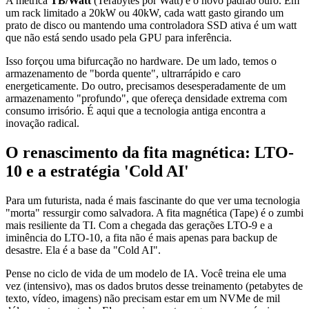
A métrica
TB/Watt
(Terabytes por Watt) é o novo padrão ouro. Em
um rack limitado a 20kW ou 40kW, cada watt gasto girando um
prato de disco ou mantendo uma controladora SSD ativa é um watt
que não está sendo usado pela GPU para inferência.
Isso forçou uma bifurcação no hardware. De um lado, temos o
armazenamento de "borda quente", ultrarrápido e caro
energeticamente. Do outro, precisamos desesperadamente de um
armazenamento "profundo", que ofereça densidade extrema com
consumo irrisório. É aqui que a tecnologia antiga encontra a
inovação radical.
O renascimento da fita magnética: LTO-
10 e a estratégia 'Cold AI'
Para um futurista, nada é mais fascinante do que ver uma tecnologia
"morta" ressurgir como salvadora. A fita magnética (Tape) é o zumbi
mais resiliente da TI. Com a chegada das gerações LTO-9 e a
iminência do LTO-10, a fita não é mais apenas para backup de
desastre. Ela é a base da "Cold AI".
Pense no ciclo de vida de um modelo de IA. Você treina ele uma
vez (intensivo), mas os dados brutos desse treinamento (petabytes de
texto, vídeo, imagens) não precisam estar em um NVMe de mil