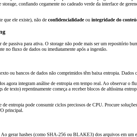
 storage, confiando cegamente no cadeado verde da interface de geren
e que ele existe), não de
confidencialidade
ou
integridade do conte
ing
ir de passiva para ativa. O storage não pode mais ser um repositório bu
ente no fluxo de dados ou imediatamente após a ingestão.
texto ou bancos de dados não comprimidos têm baixa entropia. Dados cr
agora integram análise de entropia em tempo real. Ao observar o flux
s de texto) repentinamente começa a receber blocos de altíssima entropi
se de entropia pode consumir ciclos preciosos de CPU. Procure soluçõe
/O principal.
. Ao gerar hashes (como SHA-256 ou BLAKE3) dos arquivos em um est