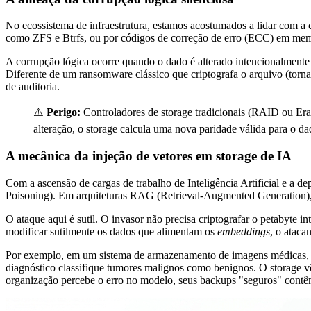
No ecossistema de infraestrutura, estamos acostumados a lidar com a 
como ZFS e Btrfs, ou por códigos de correção de erro (ECC) em memór
A corrupção lógica ocorre quando o dado é alterado intencionalmente p
Diferente de um ransomware clássico que criptografa o arquivo (tornan
de auditoria.
⚠️
Perigo:
Controladores de storage tradicionais (RAID ou Eras
alteração, o storage calcula uma nova paridade válida para o 
A mecânica da injeção de vetores em storage de IA
Com a ascensão de cargas de trabalho de Inteligência Artificial e 
Poisoning). Em arquiteturas RAG (Retrieval-Augmented Generation),
O ataque aqui é sutil. O invasor não precisa criptografar o petabyte
modificar sutilmente os dados que alimentam os
embeddings
, o ataca
Por exemplo, em um sistema de armazenamento de imagens médicas, a 
diagnóstico classifique tumores malignos como benignos. O storage v
organização percebe o erro no modelo, seus backups "seguros" contêm