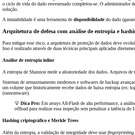
o ciclo de vida do dado envenenado completou-se. O administrador de
solução.
A imutabilidade é uma ferramenta de
disponibilidade
do dado (garant
Arquitetura de defesa com análise de entropia e hash
Para mitigar esse risco, a arquitetura de proteção de dados deve evolu
Isso é realizado através de duas técnicas principais aplicadas diretam
Análise de entropia inline
A entropia de Shannon mede a aleatoriedade dos dados. Arquivos de 
Sistemas de armazenamento modernos e softwares de backup avançados 
um volume que historicamente recebe dados de baixa entropia (ex: log
(ransomware).
💡
Dica Pro:
Em arrays All-Flash de alta performance, a análi
offload para realizar essa inspeção sem penalizar a latência do I
Hashing criptográfico e Merkle Trees
Além da entropia, a validação de integridade deve usar
fingerprinting