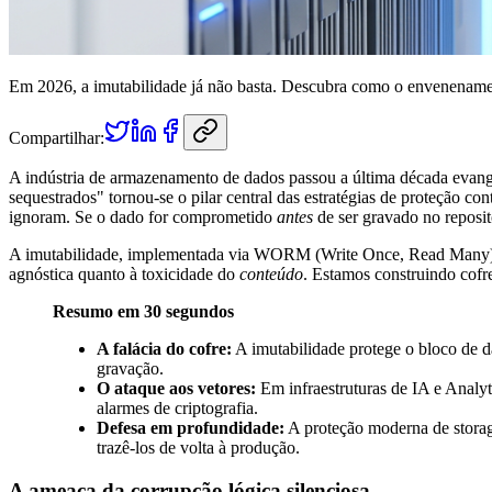
Em 2026, a imutabilidade já não basta. Descubra como o envenename
Compartilhar:
A indústria de armazenamento de dados passou a última década evang
sequestrados" tornou-se o pilar central das estratégias de proteção 
ignoram. Se o dado for comprometido
antes
de ser gravado no reposit
A imutabilidade, implementada via WORM (Write Once, Read Many)
agnóstica quanto à toxicidade do
conteúdo
. Estamos construindo cofr
Resumo em 30 segundos
A falácia do cofre:
A imutabilidade protege o bloco de d
gravação.
O ataque aos vetores:
Em infraestruturas de IA e Analy
alarmes de criptografia.
Defesa em profundidade:
A proteção moderna de storag
trazê-los de volta à produção.
A ameaça da corrupção lógica silenciosa