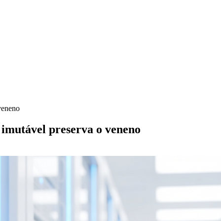
veneno
 imutável preserva o veneno