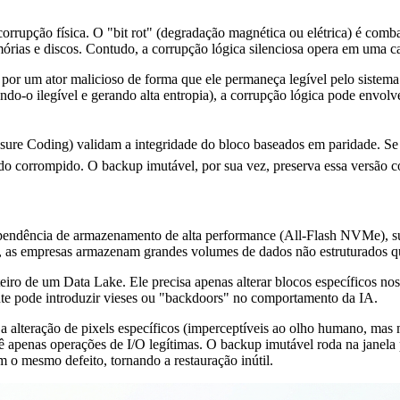
corrupção física. O "bit rot" (degradação magnética ou elétrica) é co
ias e discos. Contudo, a corrupção lógica silenciosa opera em uma cama
or um ator malicioso de forma que ele permaneça legível pelo sistema o
do-o ilegível e gerando alta entropia), a corrupção lógica pode envolve
ure Coding) validam a integridade do bloco baseados em paridade. Se o 
dado corrompido. O backup imutável, por sua vez, preserva essa versão
a dependência de armazenamento de alta performance (All-Flash NVMe),
 as empresas armazenam grandes volumes de dados não estruturados q
 inteiro de um Data Lake. Ele precisa apenas alterar blocos específico
nte pode introduzir vieses ou "backdoors" no comportamento da IA.
alteração de pixels específicos (imperceptíveis ao olho humano, mas
ê apenas operações de I/O legítimas. O backup imutável roda na janela
 o mesmo defeito, tornando a restauração inútil.