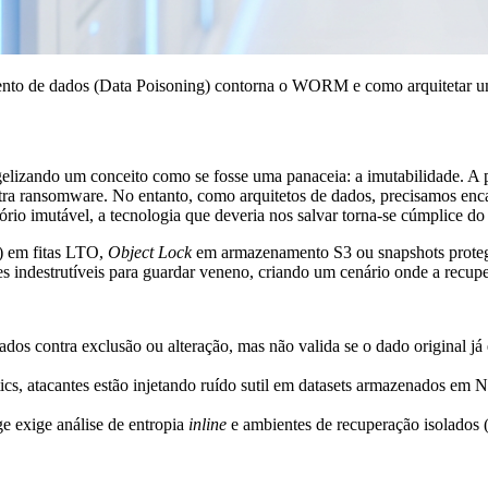
nto de dados (Data Poisoning) contorna o WORM e como arquitetar uma
elizando um conceito como se fosse uma panaceia: a imutabilidade. A 
contra ransomware. No entanto, como arquitetos de dados, precisamos enc
ório imutável, a tecnologia que deveria nos salvar torna-se cúmplice do
 em fitas LTO,
Object Lock
em armazenamento S3 ou snapshots protegi
es indestrutíveis para guardar veneno, criando um cenário onde a recup
ados contra exclusão ou alteração, mas não valida se o dado original 
tics, atacantes estão injetando ruído sutil em datasets armazenados e
e exige análise de entropia
inline
e ambientes de recuperação isolados 