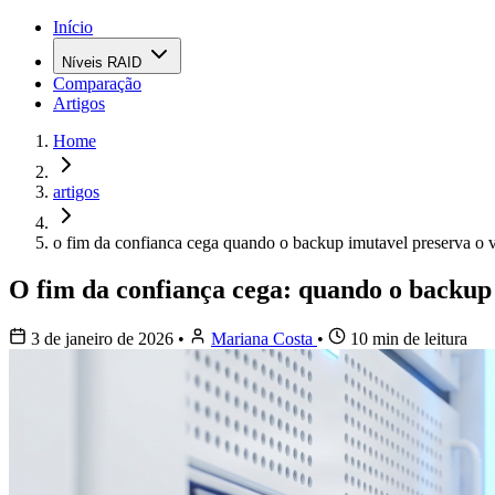
Início
Níveis RAID
Comparação
Artigos
Home
artigos
o fim da confianca cega quando o backup imutavel preserva o 
O fim da confiança cega: quando o backup
3 de janeiro de 2026
•
Mariana Costa
•
10 min de leitura