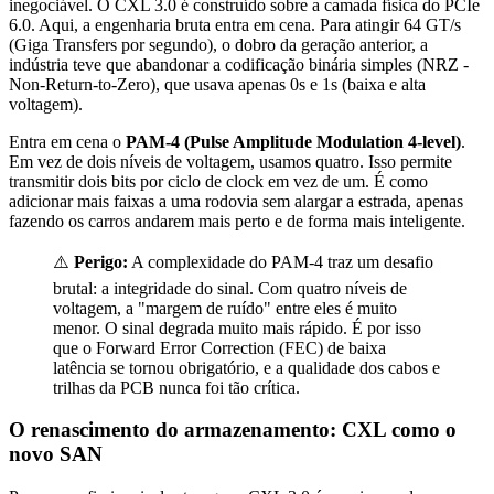
inegociável. O CXL 3.0 é construído sobre a camada física do PCIe
6.0. Aqui, a engenharia bruta entra em cena. Para atingir 64 GT/s
(Giga Transfers por segundo), o dobro da geração anterior, a
indústria teve que abandonar a codificação binária simples (NRZ -
Non-Return-to-Zero), que usava apenas 0s e 1s (baixa e alta
voltagem).
Entra em cena o
PAM-4 (Pulse Amplitude Modulation 4-level)
.
Em vez de dois níveis de voltagem, usamos quatro. Isso permite
transmitir dois bits por ciclo de clock em vez de um. É como
adicionar mais faixas a uma rodovia sem alargar a estrada, apenas
fazendo os carros andarem mais perto e de forma mais inteligente.
⚠️
Perigo:
A complexidade do PAM-4 traz um desafio
brutal: a integridade do sinal. Com quatro níveis de
voltagem, a "margem de ruído" entre eles é muito
menor. O sinal degrada muito mais rápido. É por isso
que o Forward Error Correction (FEC) de baixa
latência se tornou obrigatório, e a qualidade dos cabos e
trilhas da PCB nunca foi tão crítica.
O renascimento do armazenamento: CXL como o
novo SAN