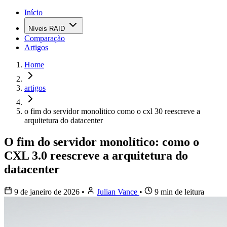
Início
Níveis RAID
Comparação
Artigos
Home
artigos
o fim do servidor monolitico como o cxl 30 reescreve a
arquitetura do datacenter
O fim do servidor monolítico: como o
CXL 3.0 reescreve a arquitetura do
datacenter
9 de janeiro de 2026
•
Julian Vance
•
9 min de leitura