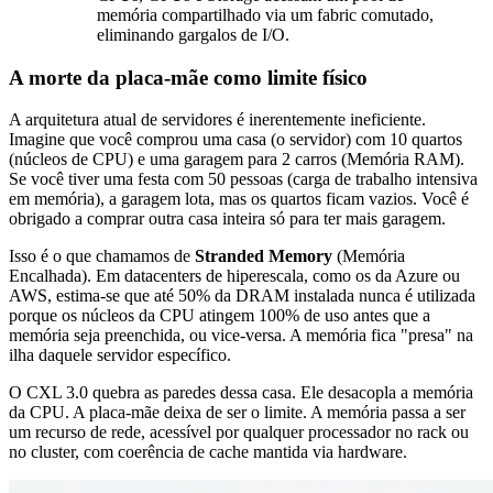
memória compartilhado via um fabric comutado,
eliminando gargalos de I/O.
A morte da placa-mãe como limite físico
A arquitetura atual de servidores é inerentemente ineficiente.
Imagine que você comprou uma casa (o servidor) com 10 quartos
(núcleos de CPU) e uma garagem para 2 carros (Memória RAM).
Se você tiver uma festa com 50 pessoas (carga de trabalho intensiva
em memória), a garagem lota, mas os quartos ficam vazios. Você é
obrigado a comprar outra casa inteira só para ter mais garagem.
Isso é o que chamamos de
Stranded Memory
(Memória
Encalhada). Em datacenters de hiperescala, como os da Azure ou
AWS, estima-se que até 50% da DRAM instalada nunca é utilizada
porque os núcleos da CPU atingem 100% de uso antes que a
memória seja preenchida, ou vice-versa. A memória fica "presa" na
ilha daquele servidor específico.
O CXL 3.0 quebra as paredes dessa casa. Ele desacopla a memória
da CPU. A placa-mãe deixa de ser o limite. A memória passa a ser
um recurso de rede, acessível por qualquer processador no rack ou
no cluster, com coerência de cache mantida via hardware.