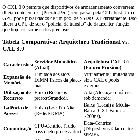
O CXL 3.0 permite que dispositivos de armazenamento conversem
diretamente entre si (Peer-to-Peer) sem passar pela CPU host. Uma
GPU pode puxar dados de um pool de SSDs CXL diretamente. Isso
libera a CPU de ser o "policial de trânsito" do datacenter, função
que hoje consome ciclos preciosos.
Tabela Comparativa: Arquitetura Tradicional vs.
CXL 3.0
Servidor Monolítico
Arquitetura CXL 3.0
Característica
(Atual)
(Futuro Próximo)
Limitada aos slots
Virtualmente ilimitada via
Expansão de
DIMM físicos da placa-
slots CXL e pools
Memória
mãe.
externos.
Utilização de
Baixa (Recursos
Alta (Alocação dinâmica
Recursos
presos/Stranded).
sob demanda).
Baixa (Local) a Média-
Latência de
Baixa (Local) a Alta
Baixa (CXL Fabric -
Acesso
(Rede/RDMA).
~200ns).
Data-Centrica
CPU-Centrica (Tudo
Comunicação
(Dispositivos falam entre
passa pelo processador).
si/P2P).