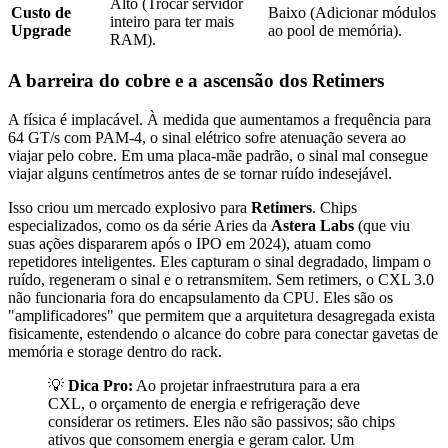
Alto (Trocar servidor
Custo de
Baixo (Adicionar módulos
inteiro para ter mais
Upgrade
ao pool de memória).
RAM).
A barreira do cobre e a ascensão dos Retimers
A física é implacável. À medida que aumentamos a frequência para
64 GT/s com PAM-4, o sinal elétrico sofre atenuação severa ao
viajar pelo cobre. Em uma placa-mãe padrão, o sinal mal consegue
viajar alguns centímetros antes de se tornar ruído indesejável.
Isso criou um mercado explosivo para
Retimers
. Chips
especializados, como os da série Aries da
Astera Labs
(que viu
suas ações dispararem após o IPO em 2024), atuam como
repetidores inteligentes. Eles capturam o sinal degradado, limpam o
ruído, regeneram o sinal e o retransmitem. Sem retimers, o CXL 3.0
não funcionaria fora do encapsulamento da CPU. Eles são os
"amplificadores" que permitem que a arquitetura desagregada exista
fisicamente, estendendo o alcance do cobre para conectar gavetas de
memória e storage dentro do rack.
💡
Dica Pro:
Ao projetar infraestrutura para a era
CXL, o orçamento de energia e refrigeração deve
considerar os retimers. Eles não são passivos; são chips
ativos que consomem energia e geram calor. Um