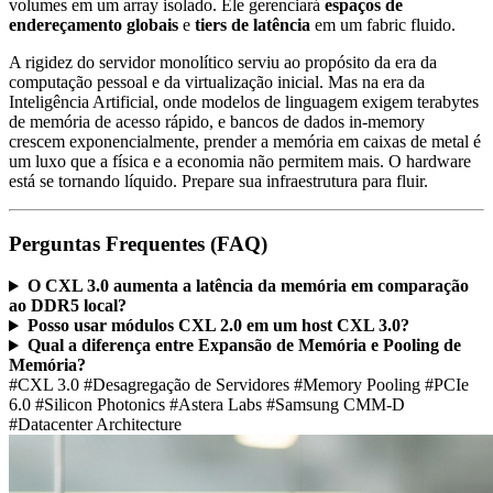
volumes em um array isolado. Ele gerenciará
espaços de
endereçamento globais
e
tiers de latência
em um fabric fluido.
A rigidez do servidor monolítico serviu ao propósito da era da
computação pessoal e da virtualização inicial. Mas na era da
Inteligência Artificial, onde modelos de linguagem exigem terabytes
de memória de acesso rápido, e bancos de dados in-memory
crescem exponencialmente, prender a memória em caixas de metal é
um luxo que a física e a economia não permitem mais. O hardware
está se tornando líquido. Prepare sua infraestrutura para fluir.
Perguntas Frequentes (FAQ)
O CXL 3.0 aumenta a latência da memória em comparação
ao DDR5 local?
Posso usar módulos CXL 2.0 em um host CXL 3.0?
Qual a diferença entre Expansão de Memória e Pooling de
Memória?
#CXL 3.0
#Desagregação de Servidores
#Memory Pooling
#PCIe
6.0
#Silicon Photonics
#Astera Labs
#Samsung CMM-D
#Datacenter Architecture