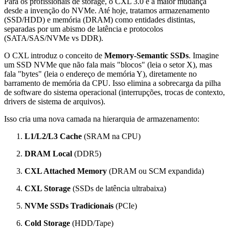
Para os profissionais de storage, o CXL 3.0 é a maior mudança
desde a invenção do NVMe. Até hoje, tratamos armazenamento
(SSD/HDD) e memória (DRAM) como entidades distintas,
separadas por um abismo de latência e protocolos
(SATA/SAS/NVMe vs DDR).
O CXL introduz o conceito de
Memory-Semantic SSDs
. Imagine
um SSD NVMe que não fala mais "blocos" (leia o setor X), mas
fala "bytes" (leia o endereço de memória Y), diretamente no
barramento de memória da CPU. Isso elimina a sobrecarga da pilha
de software do sistema operacional (interrupções, trocas de contexto,
drivers de sistema de arquivos).
Isso cria uma nova camada na hierarquia de armazenamento:
L1/L2/L3 Cache
(SRAM na CPU)
DRAM Local
(DDR5)
CXL Attached Memory
(DRAM ou SCM expandida)
CXL Storage
(SSDs de latência ultrabaixa)
NVMe SSDs Tradicionais
(PCIe)
Cold Storage
(HDD/Tape)