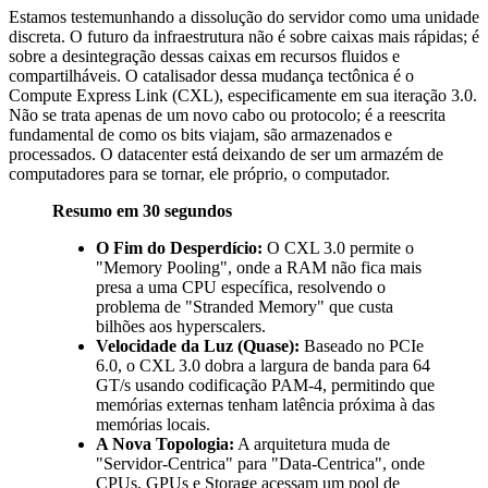
Estamos testemunhando a dissolução do servidor como uma unidade
discreta. O futuro da infraestrutura não é sobre caixas mais rápidas; é
sobre a desintegração dessas caixas em recursos fluidos e
compartilháveis. O catalisador dessa mudança tectônica é o
Compute Express Link (CXL), especificamente em sua iteração 3.0.
Não se trata apenas de um novo cabo ou protocolo; é a reescrita
fundamental de como os bits viajam, são armazenados e
processados. O datacenter está deixando de ser um armazém de
computadores para se tornar, ele próprio, o computador.
Resumo em 30 segundos
O Fim do Desperdício:
O CXL 3.0 permite o
"Memory Pooling", onde a RAM não fica mais
presa a uma CPU específica, resolvendo o
problema de "Stranded Memory" que custa
bilhões aos hyperscalers.
Velocidade da Luz (Quase):
Baseado no PCIe
6.0, o CXL 3.0 dobra a largura de banda para 64
GT/s usando codificação PAM-4, permitindo que
memórias externas tenham latência próxima à das
memórias locais.
A Nova Topologia:
A arquitetura muda de
"Servidor-Centrica" para "Data-Centrica", onde
CPUs, GPUs e Storage acessam um pool de