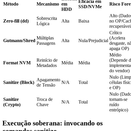
Eficácia em
Método
Mecanismo
em
Risco Fore
SSD/NVMe
HDD
Alto (Dado
Sobrescrita
Zero-fill (
dd
)
Alta
Baixa
no OP/Cac
Lógica
recuperávei
Crítico
Múltiplas
(Acelera
Gutmann/Shred
Alta
Nula/Prejudicial
Passagens
desgaste, n
apaga OP)
Médio
Reinício de
(Depende d
Format NVM
Média
Média
Metadados
implementa
do vendor)
Nulo (Lim
Apagamento
Sanitize (Block)
N/A
Total
células físi
de Tensão
e OP)
Nulo (Dad
Sanitize
Troca de
tornam-se
N/A
Total
(Crypto)
Chave
ruído
entrópico)
Execução soberana: invocando os
comandos sanitize