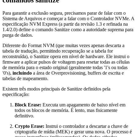
Para garantir a exclusão segura, precisamos parar de falar com o
Sistema de Arquivos e começar a falar com o Controlador NVMe. A
especificação NVM Express (a partir da revisão 1.3 e refinada na
1.4/2.0) define o comando
Sanitize
como a autoridade suprema para
purga de dados.
Diferente do
Format NVM
(que muitas vezes apenas descarta a
tabela de tradução, permitindo recuperação se a tabela for
reconstruída), o
Sanitize
opera em nível de hardware. Ele instrui o
firmware a aplicar pulsos de voltagem para resetar todas as células
de memória para o estado original (geralmente todas '1's ou todas
'0's),
incluindo
a área de Overprovisioning, buffers de escrita e
tabelas de mapeamento.
Existem três modos principais de Sanitize definidos pela
especificação:
Block Erase:
Executa um apagamento de baixo nível em
todos os blocos de memória. É lento, mas fisicamente
definitivo.
Crypto Erase:
Instrui o controlador a descartar a chave de
criptografia de mídia (MEK) e gerar uma nova. O processo é