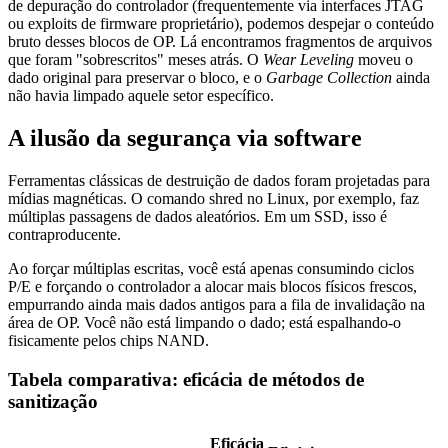
de depuração do controlador (frequentemente via interfaces JTAG
ou exploits de firmware proprietário), podemos despejar o conteúdo
bruto desses blocos de OP. Lá encontramos fragmentos de arquivos
que foram "sobrescritos" meses atrás. O
Wear Leveling
moveu o
dado original para preservar o bloco, e o
Garbage Collection
ainda
não havia limpado aquele setor específico.
A ilusão da segurança via software
Ferramentas clássicas de destruição de dados foram projetadas para
mídias magnéticas. O comando
shred
no Linux, por exemplo, faz
múltiplas passagens de dados aleatórios. Em um SSD, isso é
contraproducente.
Ao forçar múltiplas escritas, você está apenas consumindo ciclos
P/E e forçando o controlador a alocar mais blocos físicos frescos,
empurrando ainda mais dados antigos para a fila de invalidação na
área de OP. Você não está limpando o dado; está espalhando-o
fisicamente pelos chips NAND.
Tabela comparativa: eficácia de métodos de
sanitização
Eficácia