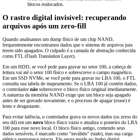
blocos realocados.
O rastro digital invisível: recuperando
arquivos após um zero-fill
Quando analisamos um dump físico de um chip NAND,
frequentemente encontramos dados que o sistema de arquivos jura
terem sido apagados. O culpado é a camada de abstração conhecida
como FTL (Flash Translation Layer).
Em um HDD, se você pede para gravar no setor 100, a cabeça de
leitura vai até o setor 100 físico e sobrescreve o campo magnético.
Em um SSD NVMe, se você pede para gravar no LBA 100, o FTL
consulta sua tabela de mapeamento. Se o LBA 100 já contém dados,
o controlador
não
sobrescreve o bloco físico original imediatamente.
A natureza da memória NAND exige que um bloco seja apagado
antes de ser gravado novamente, e o processo de apagar (erase) é
lento e desgastante.
Para evitar latência, o controlador grava os novos dados (os zeros do
seu
dd
) em um
novo
bloco físico vazio e atualiza o ponteiro do LBA
100 para esse novo local. O bloco físico antigo, contendo seus
dados sensíveis, é marcado como "inválido" (stale), mas sua carga
elétrica permanece intacta. Ele agora reside no limbo digital