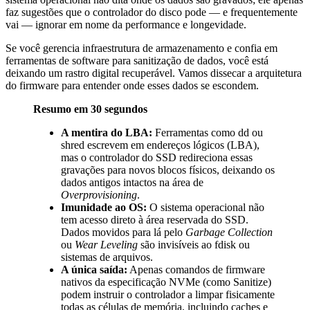
faz sugestões que o controlador do disco pode — e frequentemente
vai — ignorar em nome da performance e longevidade.
Se você gerencia infraestrutura de armazenamento e confia em
ferramentas de software para sanitização de dados, você está
deixando um rastro digital recuperável. Vamos dissecar a arquitetura
do firmware para entender onde esses dados se escondem.
Resumo em 30 segundos
A mentira do LBA:
Ferramentas como
dd
ou
shred
escrevem em endereços lógicos (LBA),
mas o controlador do SSD redireciona essas
gravações para novos blocos físicos, deixando os
dados antigos intactos na área de
Overprovisioning
.
Imunidade ao OS:
O sistema operacional não
tem acesso direto à área reservada do SSD.
Dados movidos para lá pelo
Garbage Collection
ou
Wear Leveling
são invisíveis ao
fdisk
ou
sistemas de arquivos.
A única saída:
Apenas comandos de firmware
nativos da especificação NVMe (como
Sanitize
)
podem instruir o controlador a limpar fisicamente
todas as células de memória, incluindo caches e