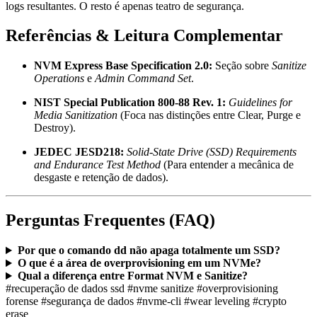
logs resultantes. O resto é apenas teatro de segurança.
Referências & Leitura Complementar
NVM Express Base Specification 2.0:
Seção sobre
Sanitize
Operations
e
Admin Command Set
.
NIST Special Publication 800-88 Rev. 1:
Guidelines for
Media Sanitization
(Foca nas distinções entre Clear, Purge e
Destroy).
JEDEC JESD218:
Solid-State Drive (SSD) Requirements
and Endurance Test Method
(Para entender a mecânica de
desgaste e retenção de dados).
Perguntas Frequentes (FAQ)
Por que o comando dd não apaga totalmente um SSD?
O que é a área de overprovisioning em um NVMe?
Qual a diferença entre Format NVM e Sanitize?
#recuperação de dados ssd
#nvme sanitize
#overprovisioning
forense
#segurança de dados
#nvme-cli
#wear leveling
#crypto
erase