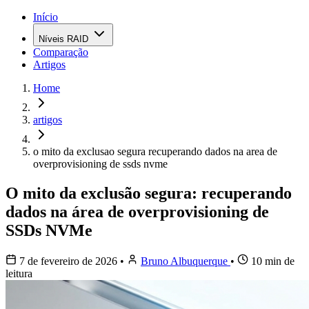
Início
Níveis RAID
Comparação
Artigos
Home
artigos
o mito da exclusao segura recuperando dados na area de
overprovisioning de ssds nvme
O mito da exclusão segura: recuperando
dados na área de overprovisioning de
SSDs NVMe
7 de fevereiro de 2026
•
Bruno Albuquerque
•
10 min de
leitura