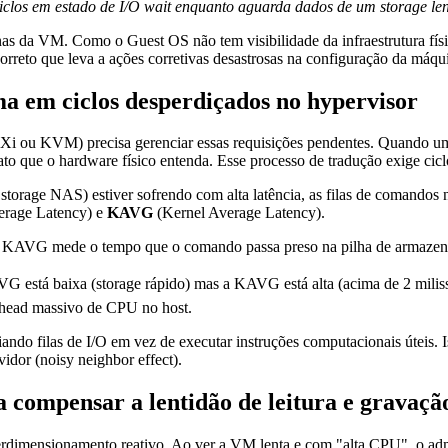
clos em estado de I/O wait enquanto aguarda dados de um storage len
as da VM. Como o Guest OS não tem visibilidade da infraestrutura físic
rreto que leva a ações corretivas desastrosas na configuração da máqui
ma em ciclos desperdiçados no hypervisor
i ou KVM) precisa gerenciar essas requisições pendentes. Quando uma
o que o hardware físico entenda. Esse processo de tradução exige cicl
m storage NAS) estiver sofrendo com alta latência, as filas de comand
erage Latency) e
KAVG
(Kernel Average Latency).
 a KAVG mede o tempo que o comando passa preso na pilha de armazen
 está baixa (storage rápido) mas a KAVG está alta (acima de 2 milisse
head massivo de CPU no host.
o filas de I/O em vez de executar instruções computacionais úteis. I
idor (noisy neighbor effect).
 compensar a lentidão de leitura e gravaçã
perdimensionamento reativo. Ao ver a VM lenta e com "alta CPU", o ad