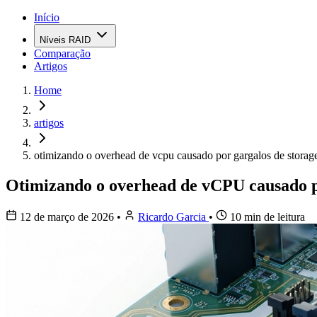
Início
Níveis RAID
Comparação
Artigos
Home
artigos
otimizando o overhead de vcpu causado por gargalos de storag
Otimizando o overhead de vCPU causado po
12 de março de 2026
•
Ricardo Garcia
•
10 min de leitura