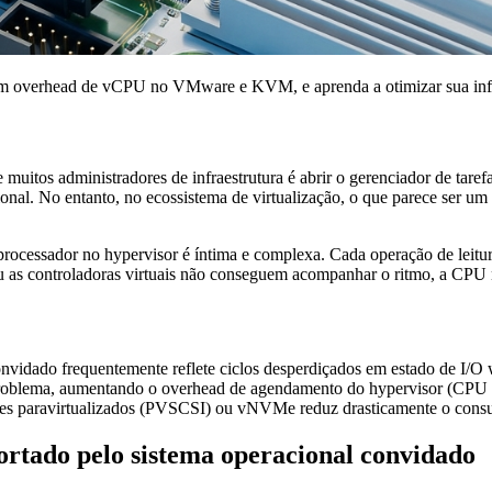
am overhead de vCPU no VMware e KVM, e aprenda a otimizar sua infra
e muitos administradores de infraestrutura é abrir o gerenciador de ta
onal. No entanto, no ecossistema de virtualização, o que parece ser u
processador no hypervisor é íntima e complexa. Cada operação de leit
 as controladoras virtuais não conseguem acompanhar o ritmo, a CPU n
nvidado frequentemente reflete ciclos desperdiçados em estado de I/O w
 problema, aumentando o overhead de agendamento do hypervisor (CPU
dores paravirtualizados (PVSCSI) ou vNVMe reduz drasticamente o con
ortado pelo sistema operacional convidado