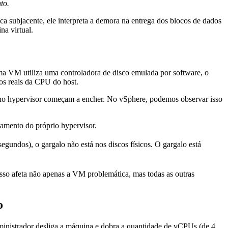
to.
a subjacente, ele interpreta a demora na entrega dos blocos de dados
na virtual.
 VM utiliza uma controladora de disco emulada por software, o
os reais da CPU do host.
os no hypervisor começam a encher. No vSphere, podemos observar isso
amento do próprio hypervisor.
gundos), o gargalo não está nos discos físicos. O gargalo está
sso afeta não apenas a VM problemática, mas todas as outras
o
ministrador desliga a máquina e dobra a quantidade de vCPUs (de 4