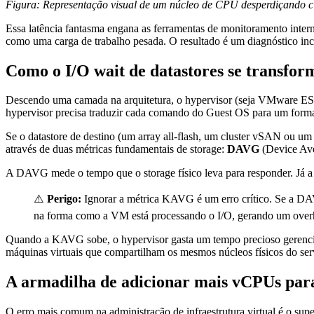
Figura: Representação visual de um núcleo de CPU desperdiçando ci
Essa latência fantasma engana as ferramentas de monitoramento intern
como uma carga de trabalho pesada. O resultado é um diagnóstico inco
Como o I/O wait de datastores se transfor
Descendo uma camada na arquitetura, o hypervisor (seja VMware ESX
hypervisor precisa traduzir cada comando do Guest OS para um format
Se o datastore de destino (um array all-flash, um cluster vSAN ou u
através de duas métricas fundamentais de storage:
DAVG
(Device Av
A DAVG mede o tempo que o storage físico leva para responder. Já
⚠️
Perigo:
Ignorar a métrica KAVG é um erro crítico. Se a DAVG
na forma como a VM está processando o I/O, gerando um over
Quando a KAVG sobe, o hypervisor gasta um tempo precioso gerenciand
máquinas virtuais que compartilham os mesmos núcleos físicos do serv
A armadilha de adicionar mais vCPUs para
O erro mais comum na administração de infraestrutura virtual é o su