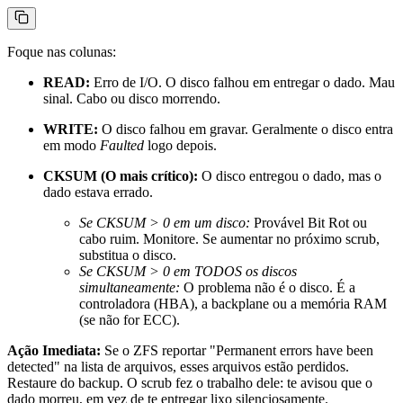
Foque nas colunas:
READ:
Erro de I/O. O disco falhou em entregar o dado. Mau
sinal. Cabo ou disco morrendo.
WRITE:
O disco falhou em gravar. Geralmente o disco entra
em modo
Faulted
logo depois.
CKSUM (O mais crítico):
O disco entregou o dado, mas o
dado estava errado.
Se CKSUM > 0 em um disco:
Provável Bit Rot ou
cabo ruim. Monitore. Se aumentar no próximo scrub,
substitua o disco.
Se CKSUM > 0 em TODOS os discos
simultaneamente:
O problema não é o disco. É a
controladora (HBA), a backplane ou a memória RAM
(se não for ECC).
Ação Imediata:
Se o ZFS reportar "Permanent errors have been
detected" na lista de arquivos, esses arquivos estão perdidos.
Restaure do backup. O scrub fez o trabalho dele: te avisou que o
dado morreu, em vez de te entregar lixo silenciosamente.