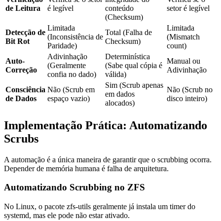
de Leitura
é legível
conteúdo
setor é legível
(Checksum)
Limitada
Limitada
Detecção de
Total (Falha de
(Inconsistência de
(Mismatch
Bit Rot
Checksum)
Paridade)
count)
Adivinhação
Determinística
Auto-
Manual ou
(Geralmente
(Sabe qual cópia é
Correção
Adivinhação
confia no dado)
válida)
Sim (Scrub apenas
Consciência
Não (Scrub em
Não (Scrub no
em dados
de Dados
espaço vazio)
disco inteiro)
alocados)
Implementação Prática: Automatizando
Scrubs
A automação é a única maneira de garantir que o scrubbing ocorra.
Depender de memória humana é falha de arquitetura.
Automatizando Scrubbing no ZFS
No Linux, o pacote
zfs-utils
geralmente já instala um timer do
systemd, mas ele pode não estar ativado.