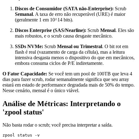
Discos de Consumidor (SATA não-Enterprise):
Scrub
Semanal
. A taxa de erro não recuperável (URE) é maior
(geralmente 1 em 10^14 bits).
Discos Enterprise (SAS/Nearline):
Scrub
Mensal
. Eles são
mais robustos, e o scrub causa desgaste mecânico.
SSDs NVMe:
Scrub
Mensal ou Trimestral
. O bit rot em
flash é real (vazamento de carga da célula), mas a leitura
intensiva desgasta menos o dispositivo do que em mecânicos,
embora consuma ciclos de P/E indiretamente.
O Fator Capacidade:
Se você tem um pool de 100TB que leva 4
dias para fazer scrub, rodar semanalmente significa que seu array
estará em estado de performance degradada mais de 50% do tempo.
Nesse cenário, mensal é o único viável.
Análise de Métricas: Interpretando o
'zpool status'
Não basta rodar o scrub; você precisa interpretar a saída.