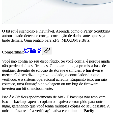
O bit rot é silencioso e inevitável. Aprenda como o Parity Scrubbing
automatizado detecta e corrige corrupção de dados antes que seja
tarde demais. Guia prático para ZFS, MDADM e Btrfs.
Compartilhar:
Você não confia no seu disco rígido. Se você confia, é porque ainda
não perdeu dados suficientes. Como arquiteto, a premissa base de
qualquer desenho de solução de storage é simples:
o hardware
mente
. O disco diz que gravou o dado, o controlador diz que
verificou, e o sistema operacional acredita. Enquanto isso, um raio
cósmico, uma flutuação de voltagem ou um bug de firmware
inverteu um bit silenciosamente.
Isso é o
Bit Rot
(apodrecimento de bits). E backups não resolvem
isso — backups apenas copiam o arquivo corrompido para outro
lugar, garantindo que você tenha múltiplas cópias do seu desastre. A
única defesa real é a verificação ativa e contínua: o
Parity