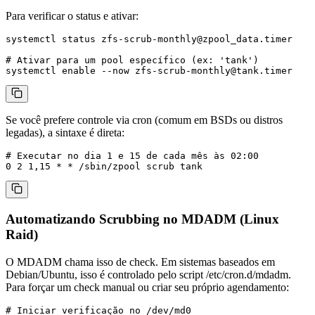
Para verificar o status e ativar:
systemctl status zfs-scrub-monthly@zpool_data.timer

# Ativar para um pool específico (ex: 'tank')

systemctl enable --now 
zfs-scrub-monthly@tank.timer
Se você prefere controle via cron (comum em BSDs ou distros
legadas), a sintaxe é direta:
# Executar no dia 1 e 15 de cada mês às 02:00

Automatizando Scrubbing no MDADM (Linux
Raid)
O MDADM chama isso de
check
. Em sistemas baseados em
Debian/Ubuntu, isso é controlado pelo script
/etc/cron.d/mdadm
.
Para forçar um check manual ou criar seu próprio agendamento:
# Iniciar verificação no /dev/md0
