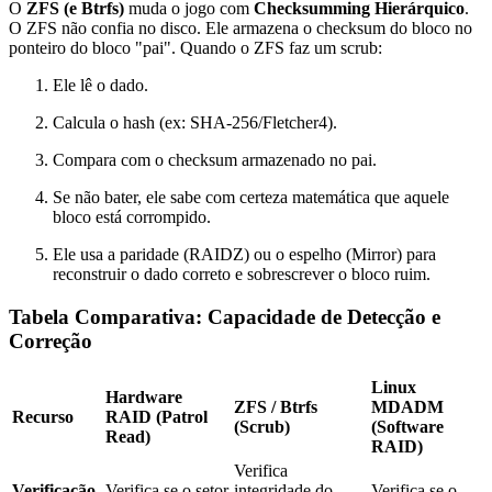
O
ZFS (e Btrfs)
muda o jogo com
Checksumming Hierárquico
.
O ZFS não confia no disco. Ele armazena o checksum do bloco no
ponteiro do bloco "pai". Quando o ZFS faz um scrub:
Ele lê o dado.
Calcula o hash (ex: SHA-256/Fletcher4).
Compara com o checksum armazenado no pai.
Se não bater, ele sabe com certeza matemática que aquele
bloco está corrompido.
Ele usa a paridade (RAIDZ) ou o espelho (Mirror) para
reconstruir o dado correto e sobrescrever o bloco ruim.
Tabela Comparativa: Capacidade de Detecção e
Correção
Linux
Hardware
ZFS / Btrfs
MDADM
Recurso
RAID (Patrol
(Scrub)
(Software
Read)
RAID)
Verifica
Verificação
Verifica se o setor
integridade do
Verifica se o