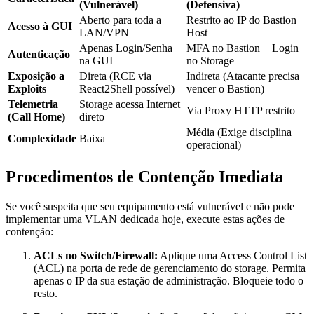
(Vulnerável)
(Defensiva)
Aberto para toda a
Restrito ao IP do Bastion
Acesso à GUI
LAN/VPN
Host
Apenas Login/Senha
MFA no Bastion + Login
Autenticação
na GUI
no Storage
Exposição a
Direta (RCE via
Indireta (Atacante precisa
Exploits
React2Shell possível)
vencer o Bastion)
Telemetria
Storage acessa Internet
Via Proxy HTTP restrito
(Call Home)
direto
Média (Exige disciplina
Complexidade
Baixa
operacional)
Procedimentos de Contenção Imediata
Se você suspeita que seu equipamento está vulnerável e não pode
implementar uma VLAN dedicada hoje, execute estas ações de
contenção:
ACLs no Switch/Firewall:
Aplique uma Access Control List
(ACL) na porta de rede de gerenciamento do storage. Permita
apenas o IP da sua estação de administração. Bloqueie todo o
resto.