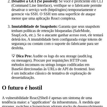
Desative a GUI (Se possível):
Se você é proficiente em CLI
(Command Line Interface), verifique se o fabricante permite
desativar o serviço web (httpd/nginx) temporariamente e
gerencie via SSH. O SSH tem uma superfície de ataque
menor que uma aplicação React complexa.
Imutabilidade de Snapshots:
Garanta que seus snapshots
tenham políticas de retenção bloqueadas (SafeMode,
SnapLock, etc.). Se o atacante ganhar acesso root, ele tentará
deletá-los. A imutabilidade bem configurada exige tokens de
segurança ou contato com o suporte do fabricante para ser
desfeita.
💡
Dica Pro:
Audite os logs do seu storage (audit.log
ou messages). Procure por requisições HTTP com
métodos incomuns ou strings longas codificadas em
Base64 direcionadas às URLs de API do frontend. Isso
é um indicador clássico de tentativa de exploração de
desserialização.
O futuro é hostil
A vulnerabilidade React2Shell é apenas um sintoma de uma
tendência maior: a "appification" da infraestrutura. À medida que
storages, switches e hypervisors adotam stacks de desenvolvimento