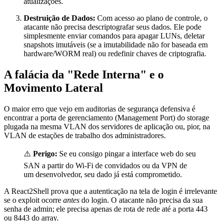
atualizações.
Destruição de Dados:
Com acesso ao plano de controle, o
atacante não precisa descriptografar seus dados. Ele pode
simplesmente enviar comandos para apagar LUNs, deletar
snapshots imutáveis (se a imutabilidade não for baseada em
hardware/WORM real) ou redefinir chaves de criptografia.
A falácia da "Rede Interna" e o
Movimento Lateral
O maior erro que vejo em auditorias de segurança defensiva é
encontrar a porta de gerenciamento (Management Port) do storage
plugada na mesma VLAN dos servidores de aplicação ou, pior, na
VLAN de estações de trabalho dos administradores.
⚠️
Perigo:
Se eu consigo pingar a interface web do seu
SAN a partir do Wi-Fi de convidados ou da VPN de
um desenvolvedor, seu dado já está comprometido.
A React2Shell prova que a autenticação na tela de login é irrelevante
se o exploit ocorre
antes
do login. O atacante não precisa da sua
senha de admin; ele precisa apenas de rota de rede até a porta 443
ou 8443 do array.