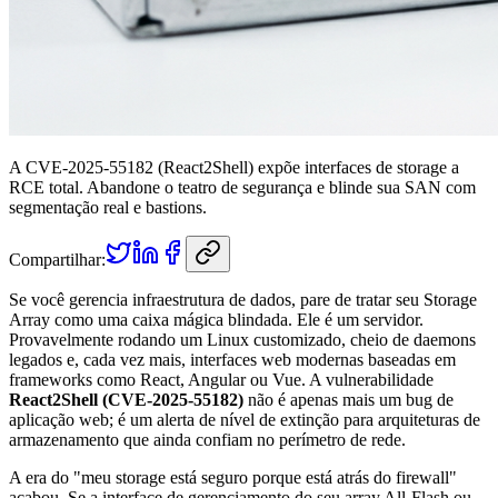
A CVE-2025-55182 (React2Shell) expõe interfaces de storage a
RCE total. Abandone o teatro de segurança e blinde sua SAN com
segmentação real e bastions.
Compartilhar:
Se você gerencia infraestrutura de dados, pare de tratar seu Storage
Array como uma caixa mágica blindada. Ele é um servidor.
Provavelmente rodando um Linux customizado, cheio de daemons
legados e, cada vez mais, interfaces web modernas baseadas em
frameworks como React, Angular ou Vue. A vulnerabilidade
React2Shell (CVE-2025-55182)
não é apenas mais um bug de
aplicação web; é um alerta de nível de extinção para arquiteturas de
armazenamento que ainda confiam no perímetro de rede.
A era do "meu storage está seguro porque está atrás do firewall"
acabou. Se a interface de gerenciamento do seu array All-Flash ou