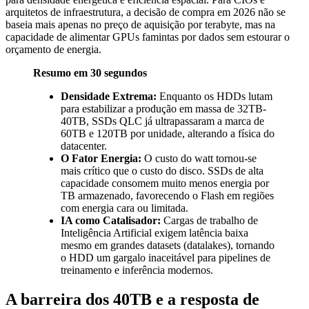
arquitetos de infraestrutura, a decisão de compra em 2026 não se
baseia mais apenas no preço de aquisição por terabyte, mas na
capacidade de alimentar GPUs famintas por dados sem estourar o
orçamento de energia.
Resumo em 30 segundos
Densidade Extrema:
Enquanto os HDDs lutam
para estabilizar a produção em massa de 32TB-
40TB, SSDs QLC já ultrapassaram a marca de
60TB e 120TB por unidade, alterando a física do
datacenter.
O Fator Energia:
O custo do watt tornou-se
mais crítico que o custo do disco. SSDs de alta
capacidade consomem muito menos energia por
TB armazenado, favorecendo o Flash em regiões
com energia cara ou limitada.
IA como Catalisador:
Cargas de trabalho de
Inteligência Artificial exigem latência baixa
mesmo em grandes datasets (datalakes), tornando
o HDD um gargalo inaceitável para pipelines de
treinamento e inferência modernos.
A barreira dos 40TB e a resposta de