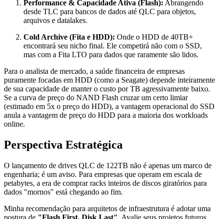
Performance & Capacidade Ativa (Flash):
Abrangendo
desde TLC para bancos de dados até QLC para objetos,
arquivos e datalakes.
Cold Archive (Fita e HDD):
Onde o HDD de 40TB+
encontrará seu nicho final. Ele competirá não com o SSD,
mas com a Fita LTO para dados que raramente são lidos.
Para o analista de mercado, a saúde financeira de empresas
puramente focadas em HDD (como a Seagate) depende inteiramente
de sua capacidade de manter o custo por TB agressivamente baixo.
Se a curva de preço do NAND Flash cruzar um certo limiar
(estimado em 5x o preço do HDD), a vantagem operacional do SSD
anula a vantagem de preço do HDD para a maioria dos workloads
online.
Perspectiva Estratégica
O lançamento de drives QLC de 122TB não é apenas um marco de
engenharia; é um aviso. Para empresas que operam em escala de
petabytes, a era de comprar racks inteiros de discos giratórios para
dados "mornos" está chegando ao fim.
Minha recomendação para arquitetos de infraestrutura é adotar uma
postura de
"Flash First, Disk Last"
. Avalie seus projetos futuros