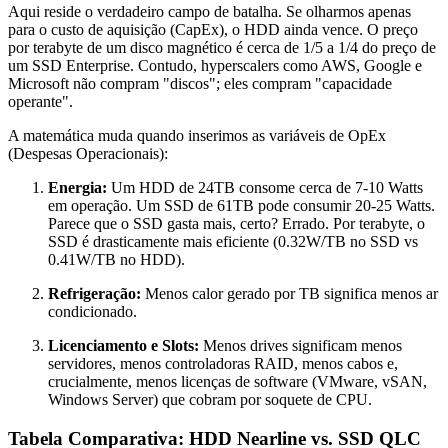
Aqui reside o verdadeiro campo de batalha. Se olharmos apenas
para o custo de aquisição (CapEx), o HDD ainda vence. O preço
por terabyte de um disco magnético é cerca de 1/5 a 1/4 do preço de
um SSD Enterprise. Contudo, hyperscalers como AWS, Google e
Microsoft não compram "discos"; eles compram "capacidade
operante".
A matemática muda quando inserimos as variáveis de OpEx
(Despesas Operacionais):
Energia:
Um HDD de 24TB consome cerca de 7-10 Watts
em operação. Um SSD de 61TB pode consumir 20-25 Watts.
Parece que o SSD gasta mais, certo? Errado. Por terabyte, o
SSD é drasticamente mais eficiente (0.32W/TB no SSD vs
0.41W/TB no HDD).
Refrigeração:
Menos calor gerado por TB significa menos ar
condicionado.
Licenciamento e Slots:
Menos drives significam menos
servidores, menos controladoras RAID, menos cabos e,
crucialmente, menos licenças de software (VMware, vSAN,
Windows Server) que cobram por soquete de CPU.
Tabela Comparativa: HDD Nearline vs. SSD QLC