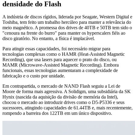
densidade do Flash
A indústria de discos rígidos, liderada por Seagate, Western Digital e
Toshiba, tem feito um trabalho hercúleo para manter a relevância do
meio magnético. A promessa dos drives de 40TB e 50TB tem sido o
"cenoura na frente do burro" para manter os hyperscalers fiéis ao
disco giratório. No entanto, a física é implacável.
Para atingir essas capacidades, foi necessário migrar para
tecnologias complexas como o HAMR (Heat-Assisted Magnetic
Recording), que usa lasers para aquecer o prato do disco, ou
MAMR (Microwave-Assisted Magnetic Recording). Embora
funcionais, essas tecnologias aumentaram a complexidade de
fabricação e o custo por unidade.
Em contrapartida, o mercado de NAND Flash seguiu a Lei de
Moore de forma mais agressiva. A Solidigm, uma subsidiária da SK
Hynix (nascida da aquisição da divisão de memória da Intel),
chocou o mercado ao introduzir drives como o D5-P5336 e seus
sucessores, atingindo capacidades de 61.44TB e, mais recentemente,
rompendo a barreira dos 122TB em um único dispositivo.