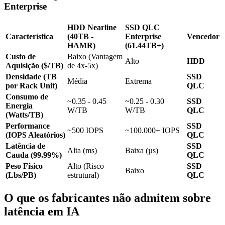
Enterprise
HDD Nearline
SSD QLC
Característica
(40TB -
Enterprise
Vencedor
HAMR)
(61.44TB+)
Custo de
Baixo (Vantagem
Alto
HDD
Aquisição ($/TB)
de 4x-5x)
Densidade (TB
SSD
Média
Extrema
por Rack Unit)
QLC
Consumo de
~0.35 - 0.45
~0.25 - 0.30
SSD
Energia
W/TB
W/TB
QLC
(Watts/TB)
Performance
SSD
~500 IOPS
~100.000+ IOPS
(IOPS Aleatórios)
QLC
Latência de
SSD
Alta (ms)
Baixa (µs)
Cauda (99.99%)
QLC
Peso Físico
Alto (Risco
SSD
Baixo
(Lbs/PB)
estrutural)
QLC
O que os fabricantes não admitem sobre
latência em IA