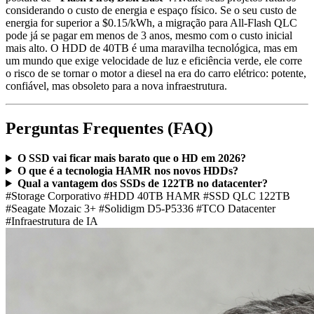
considerando o custo de energia e espaço físico. Se o seu custo de
energia for superior a $0.15/kWh, a migração para All-Flash QLC
pode já se pagar em menos de 3 anos, mesmo com o custo inicial
mais alto. O HDD de 40TB é uma maravilha tecnológica, mas em
um mundo que exige velocidade de luz e eficiência verde, ele corre
o risco de se tornar o motor a diesel na era do carro elétrico: potente,
confiável, mas obsoleto para a nova infraestrutura.
Perguntas Frequentes (FAQ)
O SSD vai ficar mais barato que o HD em 2026?
O que é a tecnologia HAMR nos novos HDDs?
Qual a vantagem dos SSDs de 122TB no datacenter?
#Storage Corporativo
#HDD 40TB HAMR
#SSD QLC 122TB
#Seagate Mozaic 3+
#Solidigm D5-P5336
#TCO Datacenter
#Infraestrutura de IA