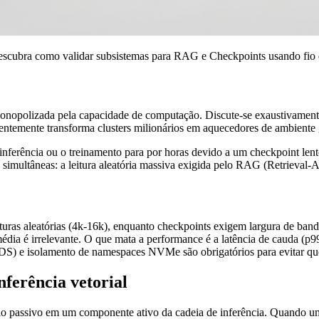
escubra como validar subsistemas para RAG e Checkpoints usando fio e 
sido monopolizada pela capacidade de computação. Discute-se exaustiv
ntemente transforma clusters milionários em aquecedores de ambiente 
erência ou o treinamento para por horas devido a um checkpoint lent
 simultâneas: a leitura aleatória massiva exigida pelo RAG (Retrieval-
turas aleatórias (4k-16k), enquanto checkpoints exigem largura de band
 média é irrelevante. O que mata a performance é a latência de cauda (
) e isolamento de namespaces NVMe são obrigatórios para evitar que
nferência vetorial
 passivo em um componente ativo da cadeia de inferência. Quando um 