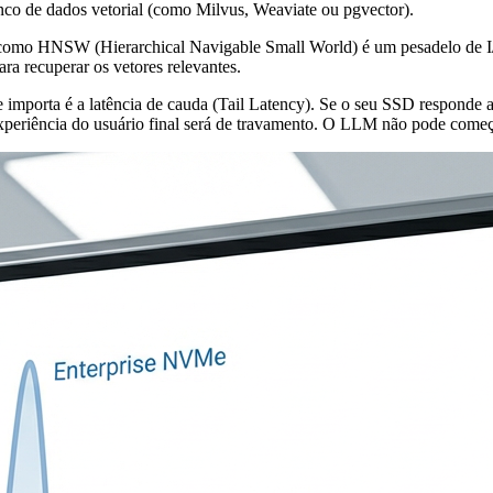
nco de dados vetorial (como Milvus, Weaviate ou pgvector).
os como HNSW (Hierarchical Navigable Small World) é um pesadelo de I
ra recuperar os vetores relevantes.
e importa é a latência de cauda (Tail Latency). Se o seu SSD responde
xperiência do usuário final será de travamento. O LLM não pode começar