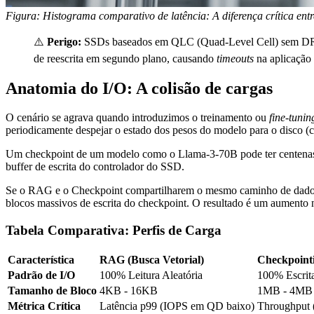
Figura: Histograma comparativo de latência: A diferença crítica en
⚠️
Perigo:
SSDs baseados em QLC (Quad-Level Cell) sem DRAM 
de reescrita em segundo plano, causando
timeouts
na aplicação
Anatomia do I/O: A colisão de cargas
O cenário se agrava quando introduzimos o treinamento ou
fine-tunin
periodicamente despejar o estado dos pesos do modelo para o disco (
Um checkpoint de um modelo como o Llama-3-70B pode ter centenas de
buffer de escrita do controlador do SSD.
Se o RAG e o Checkpoint compartilharem o mesmo caminho de dados s
blocos massivos de escrita do checkpoint. O resultado é um aumento na
Tabela Comparativa: Perfis de Carga
Característica
RAG (Busca Vetorial)
Checkpoint
Padrão de I/O
100% Leitura Aleatória
100% Escrit
Tamanho de Bloco
4KB - 16KB
1MB - 4MB
Métrica Crítica
Latência p99 (IOPS em QD baixo)
Throughput 