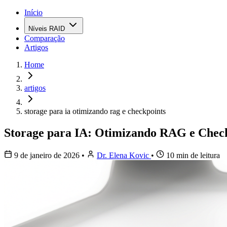
Início
Níveis RAID
Comparação
Artigos
Home
artigos
storage para ia otimizando rag e checkpoints
Storage para IA: Otimizando RAG e Chec
9 de janeiro de 2026
•
Dr. Elena Kovic
•
10 min de leitura