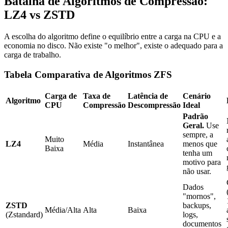
Batalha de Algoritmos de Compressão:
LZ4 vs ZSTD
A escolha do algoritmo define o equilíbrio entre a carga na CPU e a
economia no disco. Não existe "o melhor", existe o adequado para a
carga de trabalho.
Tabela Comparativa de Algoritmos ZFS
Carga de
Taxa de
Latência de
Cenário
Algoritmo
CPU
Compressão
Descompressão
Ideal
Padrão
Geral.
Use
sempre, a
Muito
LZ4
Média
Instantânea
menos que
Baixa
tenha um
motivo para
não usar.
Dados
"mornos",
ZSTD
backups,
Média/Alta
Alta
Baixa
(Zstandard)
logs,
documentos