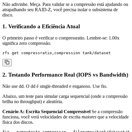
Não adivinhe. Meça. Para validar se a compressão está ajudando ou
atrapalhando seu RAID-Z, você precisa isolar o subsistema de
disco.
1. Verificando a Eficiência Atual
O primeiro passo é verificar o
compressratio
. Lembre-se: 1.00x
significa zero compressão.
2. Testando Performance Real (IOPS vs Bandwidth)
Não use
dd
. O
dd
é single-threaded e enganoso. Use
fio
.
Abaixo, um teste para simular carga sequencial (onde a compressão
brilha no throughput) e aleatória.
Cenário A: Escrita Sequencial Compressível
Se a compressão
funciona, você verá velocidades de escrita
maiores
que a velocidade
física dos discos.
fio --name=teste_compressao --filename=/tank/dataset/te