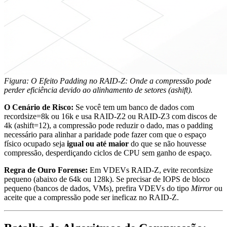
Figura: O Efeito Padding no RAID-Z: Onde a compressão pode
perder eficiência devido ao alinhamento de setores (ashift).
O Cenário de Risco:
Se você tem um banco de dados com
recordsize=8k
ou
16k
e usa RAID-Z2 ou RAID-Z3 com discos de
4k (
ashift=12
), a compressão pode reduzir o dado, mas o padding
necessário para alinhar a paridade pode fazer com que o espaço
físico ocupado seja
igual ou até maior
do que se não houvesse
compressão, desperdiçando ciclos de CPU sem ganho de espaço.
Regra de Ouro Forense:
Em VDEVs RAID-Z, evite
recordsize
pequeno (abaixo de 64k ou 128k). Se precisar de IOPS de bloco
pequeno (bancos de dados, VMs), prefira VDEVs do tipo
Mirror
ou
aceite que a compressão pode ser ineficaz no RAID-Z.