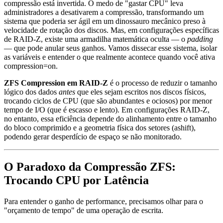
compressão está invertida. O medo de "gastar CPU" leva
administradores a desativarem a compressão, transformando um
sistema que poderia ser ágil em um dinossauro mecânico preso à
velocidade de rotação dos discos. Mas, em configurações específicas
de RAID-Z, existe uma armadilha matemática oculta — o
padding
— que pode anular seus ganhos. Vamos dissecar esse sistema, isolar
as variáveis e entender o que realmente acontece quando você ativa
compression=on
.
ZFS Compression em RAID-Z
é o processo de reduzir o tamanho
lógico dos dados
antes
que eles sejam escritos nos discos físicos,
trocando ciclos de CPU (que são abundantes e ociosos) por menor
tempo de I/O (que é escasso e lento). Em configurações RAID-Z,
no entanto, essa eficiência depende do alinhamento entre o tamanho
do bloco comprimido e a geometria física dos setores (ashift),
podendo gerar desperdício de espaço se não monitorado.
O Paradoxo da Compressão ZFS:
Trocando CPU por Latência
Para entender o ganho de performance, precisamos olhar para o
"orçamento de tempo" de uma operação de escrita.