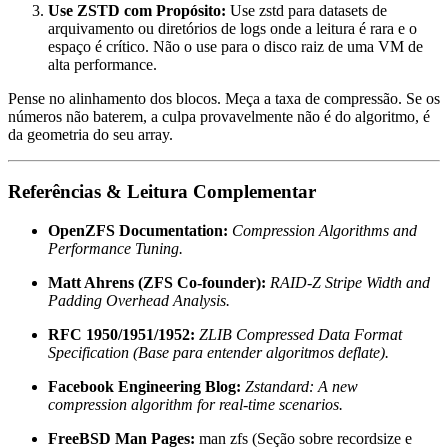
Use ZSTD com Propósito:
Use
zstd
para datasets de
arquivamento ou diretórios de logs onde a leitura é rara e o
espaço é crítico. Não o use para o disco raiz de uma VM de
alta performance.
Pense no alinhamento dos blocos. Meça a taxa de compressão. Se os
números não baterem, a culpa provavelmente não é do algoritmo, é
da geometria do seu array.
Referências & Leitura Complementar
OpenZFS Documentation:
Compression Algorithms and
Performance Tuning.
Matt Ahrens (ZFS Co-founder):
RAID-Z Stripe Width and
Padding Overhead Analysis.
RFC 1950/1951/1952:
ZLIB Compressed Data Format
Specification (Base para entender algoritmos deflate).
Facebook Engineering Blog:
Zstandard: A new
compression algorithm for real-time scenarios.
FreeBSD Man Pages:
man zfs
(Seção sobre
recordsize
e