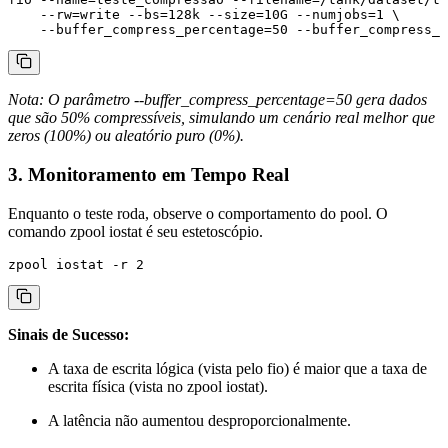
    --rw=write --bs=128k --size=10G --numjobs=1 \

Nota: O parâmetro
--buffer_compress_percentage=50
gera dados
que são 50% compressíveis, simulando um cenário real melhor que
zeros (100%) ou aleatório puro (0%).
3. Monitoramento em Tempo Real
Enquanto o teste roda, observe o comportamento do pool. O
comando
zpool iostat
é seu estetoscópio.
Sinais de Sucesso:
A taxa de escrita lógica (vista pelo
fio
) é maior que a taxa de
escrita física (vista no
zpool iostat
).
A latência não aumentou desproporcionalmente.