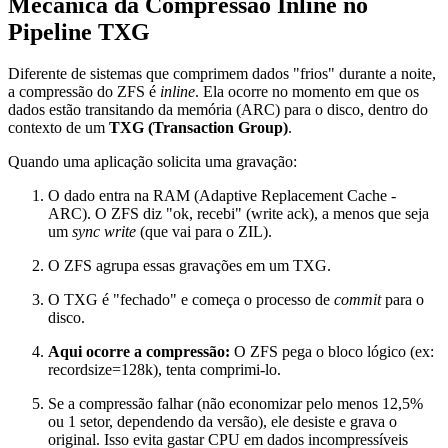
Mecânica da Compressão Inline no
Pipeline TXG
Diferente de sistemas que comprimem dados "frios" durante a noite,
a compressão do ZFS é
inline
. Ela ocorre no momento em que os
dados estão transitando da memória (ARC) para o disco, dentro do
contexto de um
TXG (Transaction Group)
.
Quando uma aplicação solicita uma gravação:
O dado entra na RAM (Adaptive Replacement Cache -
ARC). O ZFS diz "ok, recebi" (write ack), a menos que seja
um
sync write
(que vai para o ZIL).
O ZFS agrupa essas gravações em um TXG.
O TXG é "fechado" e começa o processo de
commit
para o
disco.
Aqui ocorre a compressão:
O ZFS pega o bloco lógico (ex:
recordsize=128k
), tenta comprimi-lo.
Se a compressão falhar (não economizar pelo menos 12,5%
ou 1 setor, dependendo da versão), ele desiste e grava o
original. Isso evita gastar CPU em dados incompressíveis