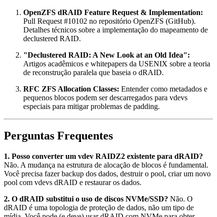
OpenZFS dRAID Feature Request & Implementation:
Pull Request #10102 no repositório OpenZFS (GitHub).
Detalhes técnicos sobre a implementação do mapeamento de
declustered RAID.
"Declustered RAID: A New Look at an Old Idea":
Artigos acadêmicos e whitepapers da USENIX sobre a teoria
de reconstrução paralela que baseia o dRAID.
RFC ZFS Allocation Classes:
Entender como metadados e
pequenos blocos podem ser descarregados para vdevs
especiais para mitigar problemas de padding.
Perguntas Frequentes
1. Posso converter um vdev RAIDZ2 existente para dRAID?
Não. A mudança na estrutura de alocação de blocos é fundamental.
Você precisa fazer backup dos dados, destruir o pool, criar um novo
pool com vdevs dRAID e restaurar os dados.
2. O dRAID substitui o uso de discos NVMe/SSD?
Não. O
dRAID é uma topologia de proteção de dados, não um tipo de
mídia. Você pode (e deve) usar dRAID com NVMe para obter