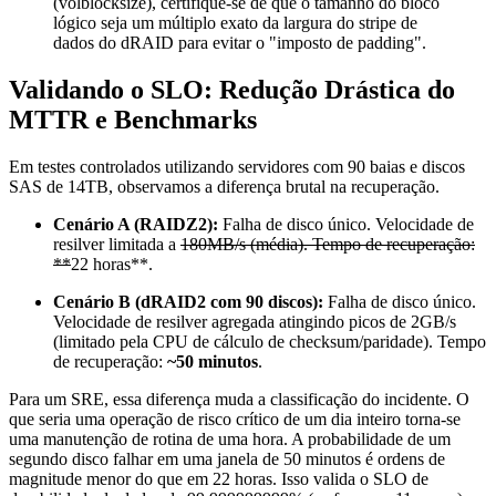
(volblocksize), certifique-se de que o tamanho do bloco
lógico seja um múltiplo exato da largura do stripe de
dados do dRAID para evitar o "imposto de padding".
Validando o SLO: Redução Drástica do
MTTR e Benchmarks
Em testes controlados utilizando servidores com 90 baias e discos
SAS de 14TB, observamos a diferença brutal na recuperação.
Cenário A (RAIDZ2):
Falha de disco único. Velocidade de
resilver limitada a
180MB/s (média). Tempo de recuperação:
**
22 horas**.
Cenário B (dRAID2 com 90 discos):
Falha de disco único.
Velocidade de resilver agregada atingindo picos de 2GB/s
(limitado pela CPU de cálculo de checksum/paridade). Tempo
de recuperação:
~50 minutos
.
Para um SRE, essa diferença muda a classificação do incidente. O
que seria uma operação de risco crítico de um dia inteiro torna-se
uma manutenção de rotina de uma hora. A probabilidade de um
segundo disco falhar em uma janela de 50 minutos é ordens de
magnitude menor do que em 22 horas. Isso valida o SLO de