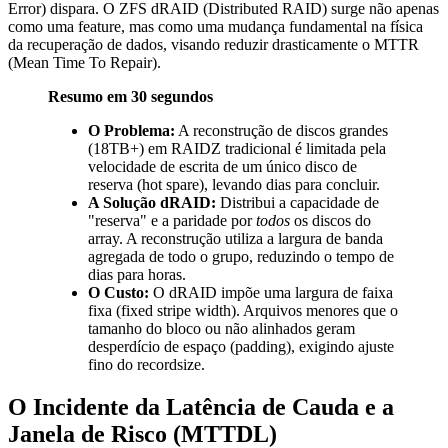
Error) dispara. O ZFS dRAID (Distributed RAID) surge não apenas
como uma feature, mas como uma mudança fundamental na física
da recuperação de dados, visando reduzir drasticamente o MTTR
(Mean Time To Repair).
Resumo em 30 segundos
O Problema:
A reconstrução de discos grandes
(18TB+) em RAIDZ tradicional é limitada pela
velocidade de escrita de um único disco de
reserva (hot spare), levando dias para concluir.
A Solução dRAID:
Distribui a capacidade de
"reserva" e a paridade por
todos
os discos do
array. A reconstrução utiliza a largura de banda
agregada de todo o grupo, reduzindo o tempo de
dias para horas.
O Custo:
O dRAID impõe uma largura de faixa
fixa (fixed stripe width). Arquivos menores que o
tamanho do bloco ou não alinhados geram
desperdício de espaço (padding), exigindo ajuste
fino do
recordsize
.
O Incidente da Latência de Cauda e a
Janela de Risco (MTTDL)