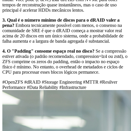
tempos de reconstrução quase instantâneos, mas o caso de uso
principal é acelerar HDDs mecânicos lentos.
3. Qual é o número mínimo de discos para o dRAID valer a
pena?
Embora tecnicamente possível com menos, o consenso na
comunidade de SRE é que o dRAID começa a mostrar valor real
acima de 20 discos em um único sistema, onde a probabilidade de
falha aumenta e a largura de banda agregada é substancial.
4. O "Padding" consome espaço real no disco?
Se a compressão
estiver ativada (o padrão recomendado,
compression=lz4
ou
zstd
), o
ZFS comprime os zeros do padding, então o impacto no espaço
físico é mínimo. No entanto, o overhead de metadados e ciclos de
CPU para processar esses blocos lógicos permanece.
#OpenZFS
#dRAID
#Storage Engineering
#MTTR
#Resilver
Performance
#Data Reliability
#Infrastructure