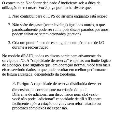
O conceito de
Hot Spare
dedicado é ineficiente sob a ótica da
utilização de recursos. Você paga por um hardware que:
Não contribui para o IOPS do sistema enquanto está ocioso.
Não sofre desgaste (wear leveling) igual aos outros, o que
paradoxalmente pode ser ruim, pois discos parados por anos
podem falhar ao serem acionados (stiction).
Cria um ponto único de estrangulamento térmico e de I/O
durante a reconstrução.
No modelo dRAID, todos os discos participam ativamente do
serviço de I/O. A "capacidade de reserva" é apenas um limite lógico
de alocação. Isso significa que, em operação normal, você tem mais
eixos servindo dados, o que pode resultar em melhor performance
de leitura agregada, dependendo da topologia.
⚠️
Perigo:
A capacidade de reserva distribuída deve ser
dimensionada corretamente na criação do pool.
Diferente de adicionar um disco físico num slot vazio,
você não pode "adicionar" capacidade de dRAID spare
facilmente após a criação do vdev sem reformatação ou
processos complexos de expansão.