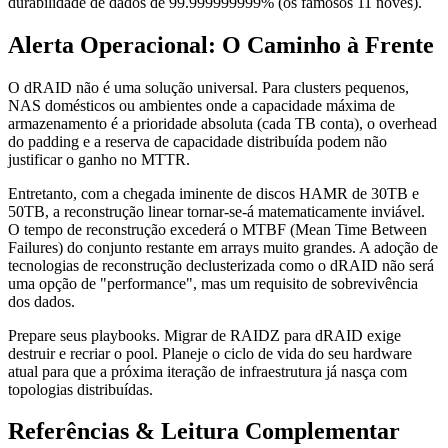
durabilidade de dados de 99.999999999% (os famosos 11 noves).
Alerta Operacional: O Caminho à Frente
O dRAID não é uma solução universal. Para clusters pequenos,
NAS domésticos ou ambientes onde a capacidade máxima de
armazenamento é a prioridade absoluta (cada TB conta), o overhead
do padding e a reserva de capacidade distribuída podem não
justificar o ganho no MTTR.
Entretanto, com a chegada iminente de discos HAMR de 30TB e
50TB, a reconstrução linear tornar-se-á matematicamente inviável.
O tempo de reconstrução excederá o MTBF (Mean Time Between
Failures) do conjunto restante em arrays muito grandes. A adoção de
tecnologias de reconstrução declusterizada como o dRAID não será
uma opção de "performance", mas um requisito de sobrevivência
dos dados.
Prepare seus playbooks. Migrar de RAIDZ para dRAID exige
destruir e recriar o pool. Planeje o ciclo de vida do seu hardware
atual para que a próxima iteração de infraestrutura já nasça com
topologias distribuídas.
Referências & Leitura Complementar