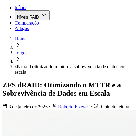
Início
Níveis RAID
Comparação
Artigos
Home
artigos
zfs draid otimizando o mttr e a sobrevivencia de dados em
escala
ZFS dRAID: Otimizando o MTTR e a
Sobrevivência de Dados em Escala
3 de janeiro de 2026
•
Roberto Esteves
•
9 min de leitura