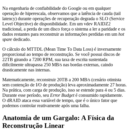
Na engenharia de confiabilidade do Google ou em qualquer
operação de hiperescala, observamos que a latência de cauda (tail
latency) durante operações de recuperação degrada o SLO (Service
Level Objective) de disponibilidade. Em um vdev RAIDZ2
tradicional, a perda de um disco força o sistema a ler a paridade e os
dados restantes para reconstruir as informações perdidas em um
hot
spare
dedicado.
O cálculo do MTTDL (Mean Time To Data Loss) é inversamente
proporcional ao tempo de reconstrução. Se você possui discos de
22TB girando a 7200 RPM, sua taxa de escrita sustentada
dificilmente ultrapassa 250 MB/s nas bordas externas, caindo
drasticamente nas internas.
Matematicamente, reconstruir 20TB a 200 MB/s (cenário otimista
sem contenção de I/O de produção) leva aproximadamente 27 horas.
Na prática, com carga de produção, isso se estende para 4 ou 5 dias.
Durante esse período, seu
Error Budget
é consumido rapidamente.
O dRAID ataca essa variável de tempo, que é o único fator que
podemos controlar reativamente após uma falha.
Anatomia de um Gargalo: A Física da
Reconstrução Linear