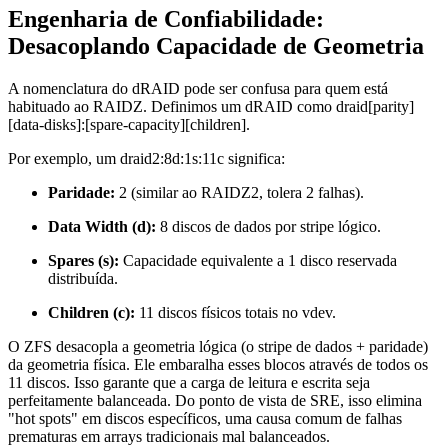
Engenharia de Confiabilidade:
Desacoplando Capacidade de Geometria
A nomenclatura do dRAID pode ser confusa para quem está
habituado ao RAIDZ. Definimos um dRAID como
draid[parity]
[data-disks]:[spare-capacity][children]
.
Por exemplo, um
draid2:8d:1s:11c
significa:
Paridade:
2 (similar ao RAIDZ2, tolera 2 falhas).
Data Width (d):
8 discos de dados por stripe lógico.
Spares (s):
Capacidade equivalente a 1 disco reservada
distribuída.
Children (c):
11 discos físicos totais no vdev.
O ZFS desacopla a geometria lógica (o stripe de dados + paridade)
da geometria física. Ele embaralha esses blocos através de todos os
11 discos. Isso garante que a carga de leitura e escrita seja
perfeitamente balanceada. Do ponto de vista de SRE, isso elimina
"hot spots" em discos específicos, uma causa comum de falhas
prematuras em arrays tradicionais mal balanceados.