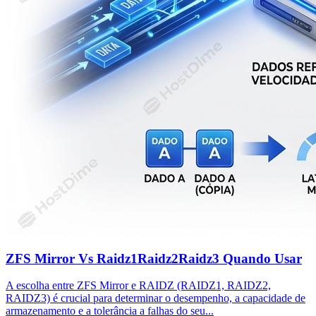
ZFS Mirror Vs Raidz1Raidz2Raidz3 Quando Usar
A escolha entre ZFS Mirror e RAIDZ (RAIDZ1, RAIDZ2,
RAIDZ3) é crucial para determinar o desempenho, a capacidade de
armazenamento e a tolerância a falhas do seu...