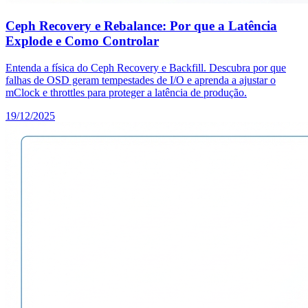
Ceph Recovery e Rebalance: Por que a Latência
Explode e Como Controlar
Entenda a física do Ceph Recovery e Backfill. Descubra por que
falhas de OSD geram tempestades de I/O e aprenda a ajustar o
mClock e throttles para proteger a latência de produção.
19/12/2025