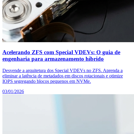
Acelerando ZFS com Special VDEVs: O guia de
engenharia para armazenamento híbrido
Desvende a arquitetura dos Special VDEVs no ZFS. Aprenda a
eliminar a latência de metadados em discos rotacionais e otimize
IOPS segregando blocos pequenos em NVMe.
03/01/2026