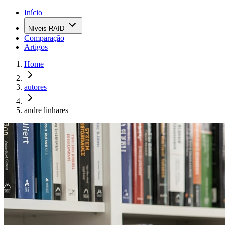
Início
Níveis RAID
Comparação
Artigos
Home
autores
andre linhares