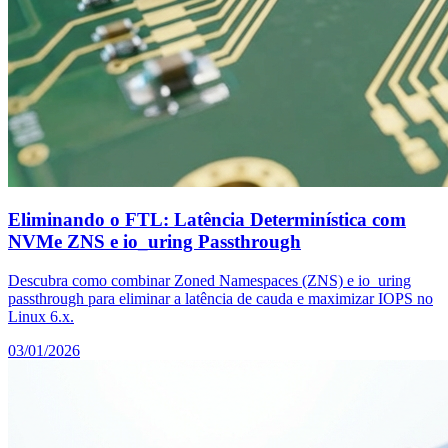
Eliminando o FTL: Latência Determinística com
NVMe ZNS e io_uring Passthrough
Descubra como combinar Zoned Namespaces (ZNS) e io_uring
passthrough para eliminar a latência de cauda e maximizar IOPS no
Linux 6.x.
03/01/2026