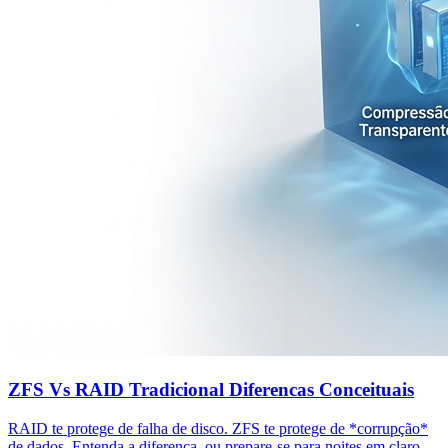
ZFS Vs RAID Tradicional Diferencas Conceituais
RAID te protege de falha de disco. ZFS te protege de *corrupção*
de dados. Entenda a diferença, ou prepare-se para noites em claro....