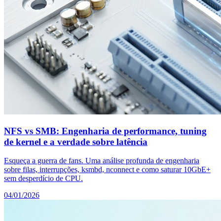
NFS vs SMB: Engenharia de performance, tuning
de kernel e a verdade sobre latência
Esqueça a guerra de fans. Uma análise profunda de engenharia
sobre filas, interrupções, ksmbd, nconnect e como saturar 10GbE+
sem desperdício de CPU.
04/01/2026