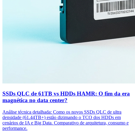
SSDs QLC de 61TB vs HDDs HAMR: O fim da era
magnética no data center?
Análise técnica detalhada: Como os novos SSDs QLC de ultra
densidade (61.44TB+) estão dizimando o TCO dos HDDs em
cenários de IA e Big Data. Comparativo de arquitetura, consumo e
performance.