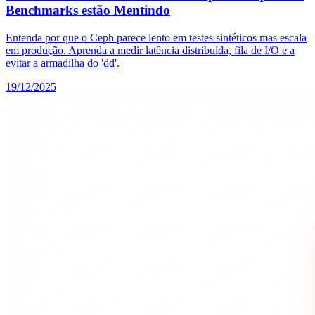
Benchmarks estão Mentindo
Entenda por que o Ceph parece lento em testes sintéticos mas escala
em produção. Aprenda a medir latência distribuída, fila de I/O e a
evitar a armadilha do 'dd'.
19/12/2025