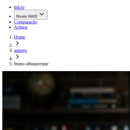
Início
Níveis RAID
Comparação
Artigos
Home
autores
bruno albuquerque