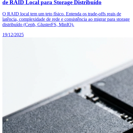
de RAID Local para Storage Distribuído
O RAID local tem um teto físico. Entenda os trade-offs reais de
latência, complexidade de rede e consistência ao migrar para storage
distribuído (Ceph, GlusterFS, MinIO).
19/12/2025