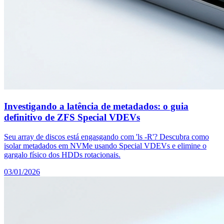
Investigando a latência de metadados: o guia
definitivo de ZFS Special VDEVs
Seu array de discos está engasgando com 'ls -R'? Descubra como
isolar metadados em NVMe usando Special VDEVs e elimine o
gargalo físico dos HDDs rotacionais.
03/01/2026