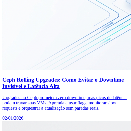
Ceph Rolling Upgrades: Como Evitar o Downtime
Invisível e Latência Alta
Upgrades no Ceph prometem zero downtime, mas picos de latência
podem travar suas VMs. Aprenda a usar flags, monitorar slow
requests e orquestrar a atualização sem paradas reais.
02/01/2026