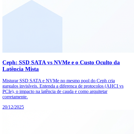
Ceph: SSD SATA vs NVMe e o Custo Oculto da
Latência Mista
Misturar SSD SATA e NVMe no mesmo pool do Ceph cria
gargalos invisíveis. Entenda a diferença de protocolos (AHCI vs
PCIe), o impacto na latência de cauda e como arquitetar
corretamente.
20/12/2025