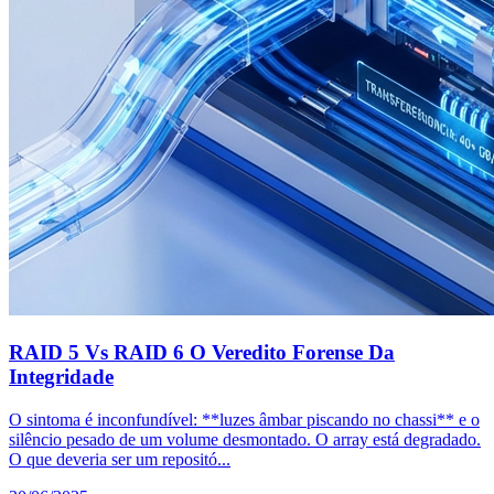
RAID 5 Vs RAID 6 O Veredito Forense Da
Integridade
O sintoma é inconfundível: **luzes âmbar piscando no chassi** e o
silêncio pesado de um volume desmontado. O array está degradado.
O que deveria ser um repositó...