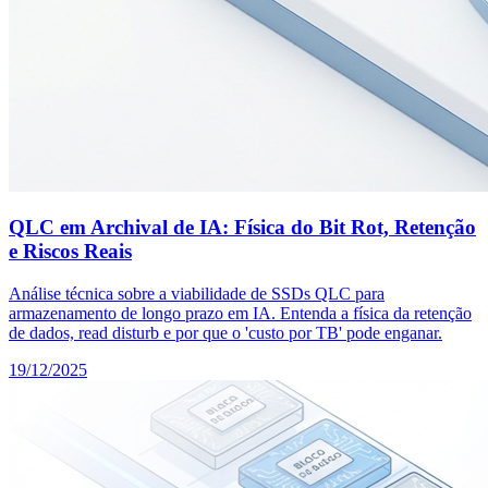
QLC em Archival de IA: Física do Bit Rot, Retenção
e Riscos Reais
Análise técnica sobre a viabilidade de SSDs QLC para
armazenamento de longo prazo em IA. Entenda a física da retenção
de dados, read disturb e por que o 'custo por TB' pode enganar.
19/12/2025