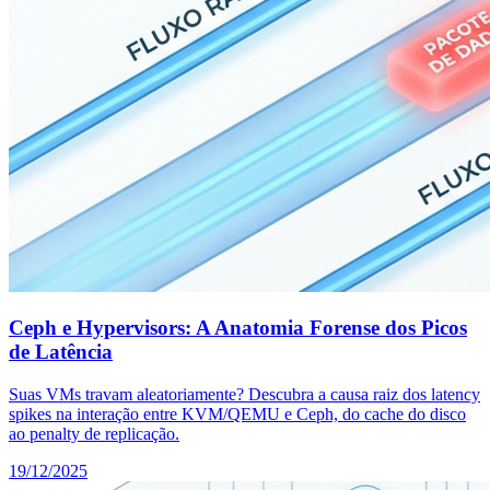
Ceph e Hypervisors: A Anatomia Forense dos Picos
de Latência
Suas VMs travam aleatoriamente? Descubra a causa raiz dos latency
spikes na interação entre KVM/QEMU e Ceph, do cache do disco
ao penalty de replicação.
19/12/2025