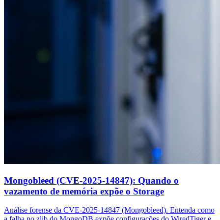
Mongobleed (CVE-2025-14847): Quando o
vazamento de memória expõe o Storage
Análise forense da CVE-2025-14847 (Mongobleed). Entenda como
a falha no zlib do MongoDB expõe configurações do WiredTiger e