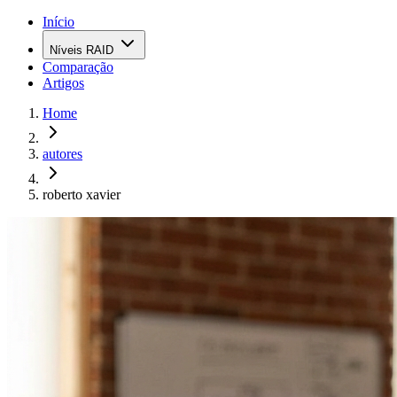
Início
Níveis RAID
Comparação
Artigos
Home
autores
roberto xavier