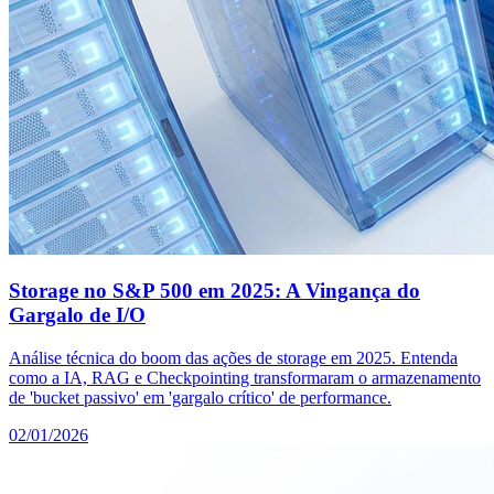
Storage no S&P 500 em 2025: A Vingança do
Gargalo de I/O
Análise técnica do boom das ações de storage em 2025. Entenda
como a IA, RAG e Checkpointing transformaram o armazenamento
de 'bucket passivo' em 'gargalo crítico' de performance.
02/01/2026